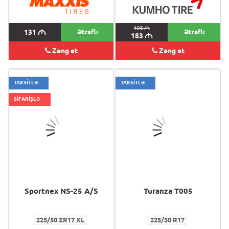
195
M
131
M
Ətraflı
Ətraflı
183
M
Zəng et
Zəng et
TAKSİTLƏ
TAKSİTLƏ
SİFARİŞLƏ
Sportnex NS-25 A/S
Turanza T005
225/50 ZR17 XL
225/50 R17