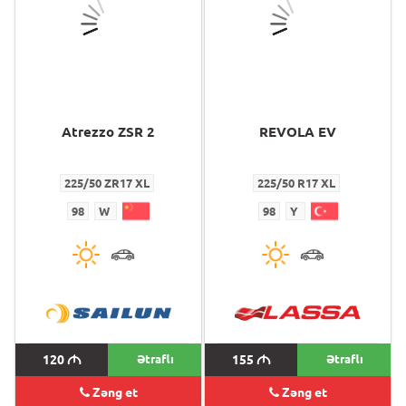
Atrezzo ZSR 2
REVOLA EV
225/50 ZR17 XL
225/50 R17 XL
98
W
98
Y
120
M
Ətraflı
155
M
Ətraflı
Zəng et
Zəng et