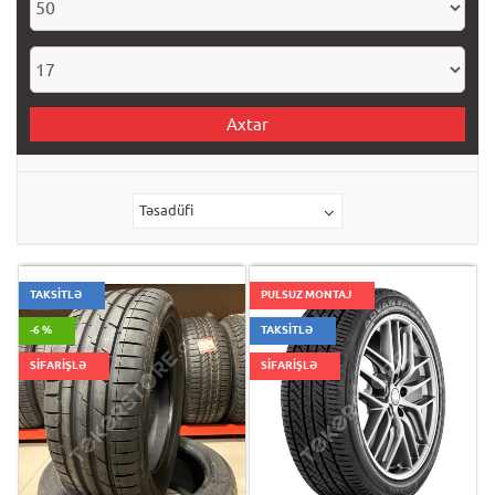
Axtar
Təsadüfi
TAKSİTLƏ
PULSUZ MONTAJ
-6 %
TAKSİTLƏ
SİFARİŞLƏ
SİFARİŞLƏ