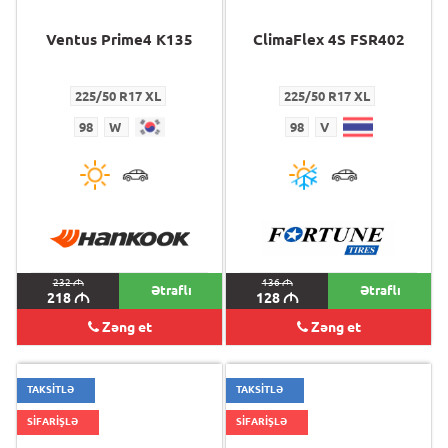
Ventus Prime4 K135
ClimaFlex 4S FSR402
225/50 R17 XL
225/50 R17 XL
98
W
98
V
232
M
136
M
Ətraflı
Ətraflı
218
M
128
M
Zəng et
Zəng et
TAKSİTLƏ
TAKSİTLƏ
SİFARİŞLƏ
SİFARİŞLƏ