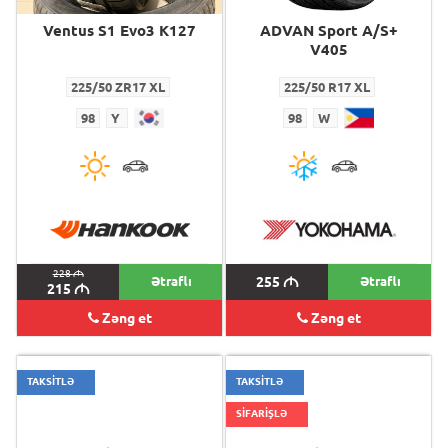
Ventus S1 Evo3 K127
ADVAN Sport A/S+
V405
225/50 ZR17 XL
225/50 R17 XL
98
Y
98
W
228
M
Ətraflı
255
M
Ətraflı
215
M
Zəng et
Zəng et
TAKSİTLƏ
TAKSİTLƏ
SİFARİŞLƏ