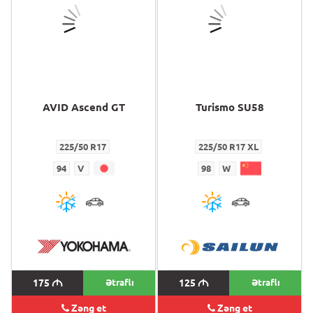
AVID Ascend GT
Turismo SU58
225/50 R17
225/50 R17 XL
94
V
98
W
175
M
Ətraflı
125
M
Ətraflı
Zəng et
Zəng et