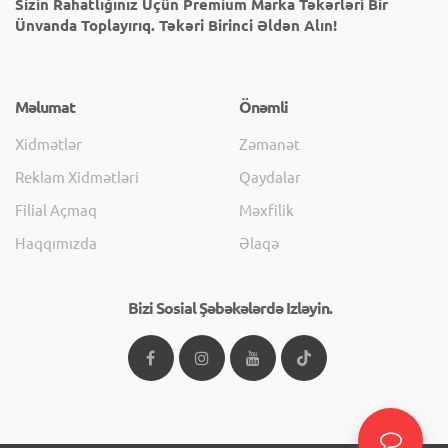
Sizin Rahatlığınız Üçün Premium Marka Təkərləri Bir
Ünvanda Toplayırıq. Təkəri Birinci Əldən Alın!
Məlumat
Önəmli
Xidmətlər
Zəmanət
Reklam Xidmətləri
Qaydalar
Filial Açmaq
Məxfilik
Haqqımızda
Əlaqə
Bizi Sosial Şəbəkələrdə Izləyin.