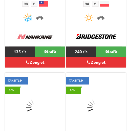
98
Y
94
Y
135
M
Ətraflı
240
M
Ətraflı
Zəng et
Zəng et
TAKSİTLƏ
TAKSİTLƏ
-6 %
-6 %