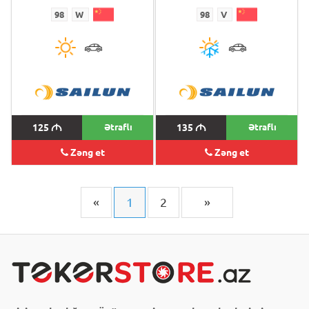
98
W
98
V
125
M
Ətraflı
135
M
Ətraflı
Zəng et
Zəng et
«
1
2
»