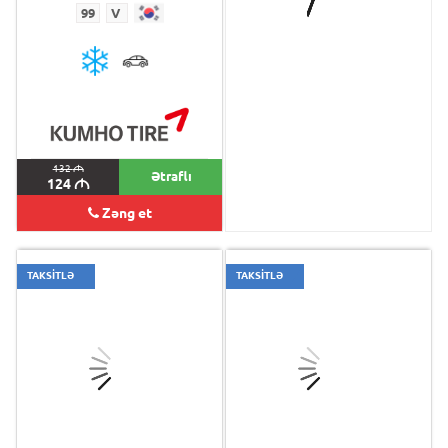
99
V
99
Y
132
M
Ətraflı
125
M
124
M
Zəng et
TAKSİTLƏ
TAKSİTLƏ