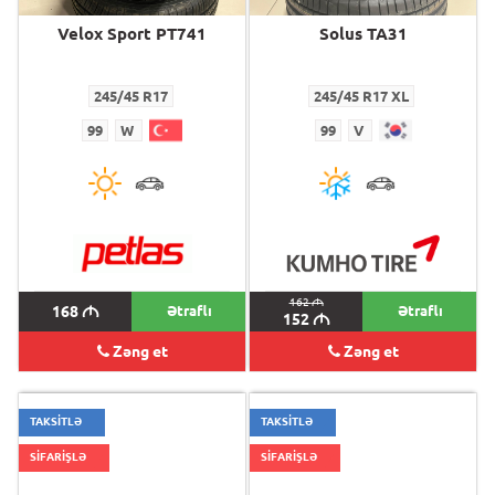
Velox Sport PT741
Solus TA31
245/45 R17
245/45 R17 XL
99
W
99
V
162
M
168
M
Ətraflı
Ətraflı
152
M
Zəng et
Zəng et
TAKSİTLƏ
TAKSİTLƏ
SİFARİŞLƏ
SİFARİŞLƏ