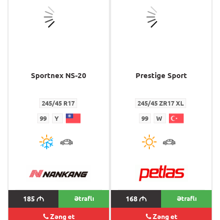
Sportnex NS-20
Prestige Sport
245/45 R17
245/45 ZR17 XL
99
Y
99
W
185
M
Ətraflı
168
M
Ətraflı
Zəng et
Zəng et