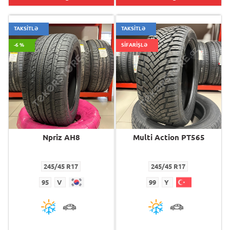
TAKSİTLƏ
TAKSİTLƏ
-6 %
SİFARİŞLƏ
Npriz AH8
Multi Action PT565
245/45 R17
245/45 R17
95
V
99
Y