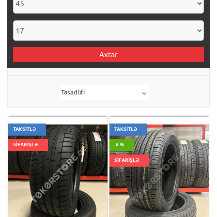
Axtar
Təsadüfi
TAKSİTLƏ
TAKSİTLƏ
SİFARİŞLƏ
-6 %
SİFARİŞLƏ