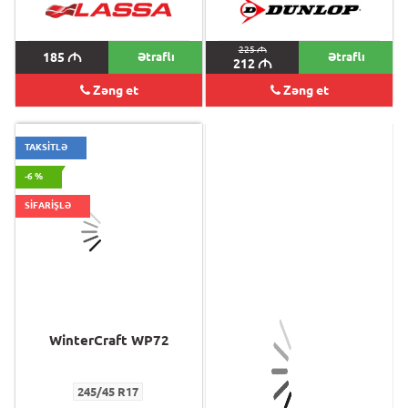
225
M
185
M
Ətraflı
Ətraflı
212
M
Zəng et
Zəng et
TAKSİTLƏ
-6 %
SİFARİŞLƏ
WinterCraft WP72
Atrezzo ZSR
245/45 R17
245/45 ZR17 XL