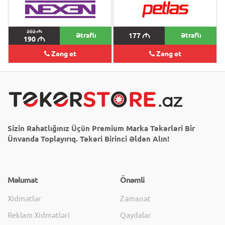
202
M
Ətraflı
177
M
Ətraflı
190
M
Zəng et
Zəng et
Sizin Rahatlığınız Üçün Premium Marka Təkərləri Bir
Ünvanda Toplayırıq. Təkəri Birinci Əldən Alın!
Məlumat
Önəmli
Xidmətlər
Zəmanət
Reklam Xidmətləri
Qaydalar