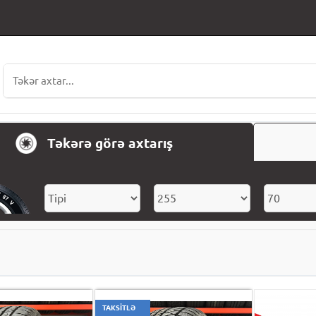
Təkərə görə axtarış
TAKSİTLƏ