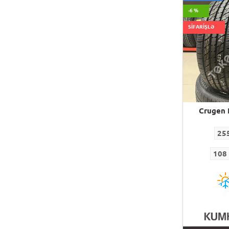
-6 %
SİFARİŞLƏ
Crugen 
25
108