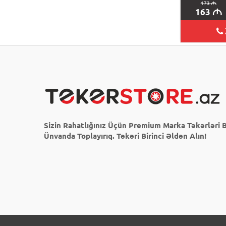
173
M
163
M
Sizin Rahatlığınız Üçün Premium Marka Təkərləri B
Ünvanda Toplayırıq. Təkəri Birinci Əldən Alın!