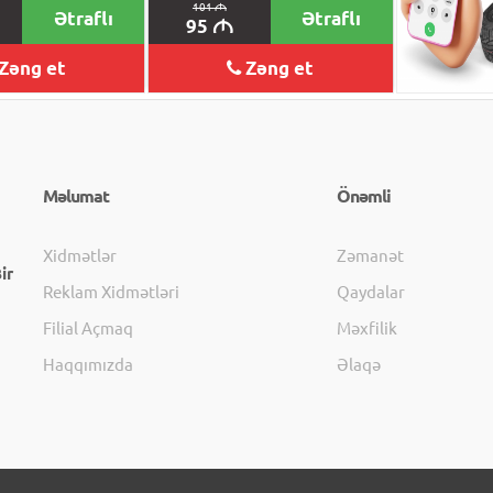
101
M
Ətraflı
Ətraflı
277
M
95
M
Zəng et
Zəng et
Məlumat
Önəmli
Xidmətlər
Zəmanət
ir
Reklam Xidmətləri
Qaydalar
Filial Açmaq
Məxfilik
Haqqımızda
Əlaqə