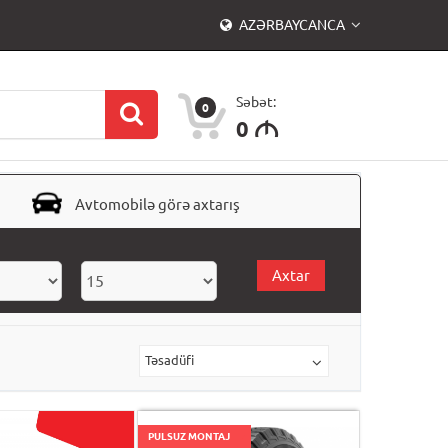
AZƏRBAYCANCA
Səbət:
0
0
M
Avtomobilə görə axtarış
Axtar
Təsadüfi
PULSUZ MONTAJ