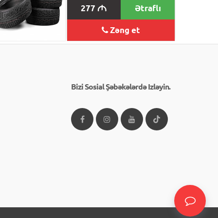
277
Ətraflı
M
Zəng et
Bizi Sosial Şəbəkələrdə Izləyin.