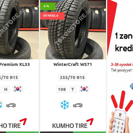
-6 %
SİFARİŞLƏ
Premium KL33
WinterCraft WS71
EXPLE
5/70 R15
255/70 R15
25
H
108
T
108