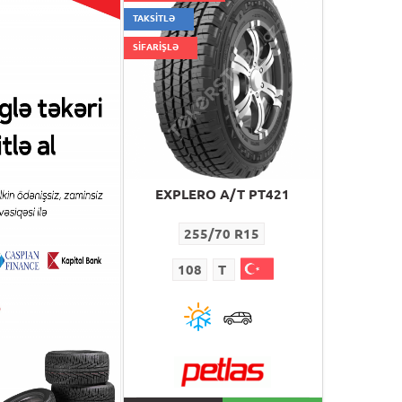
TAKSİTLƏ
SİFARİŞLƏ
RO A/T PT421
EXPLERO A/T PT421
5/70 R15
255/70 R15
T
108
T