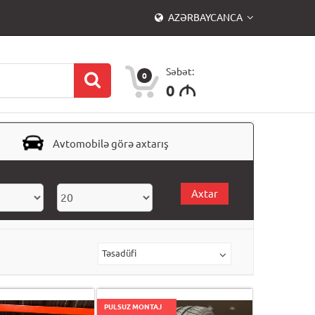
AZƏRBAYCANCA
Səbət:
0
0
M
Avtomobilə görə axtarış
Axtar
Təsadüfi
PULSUZ MONTAJ