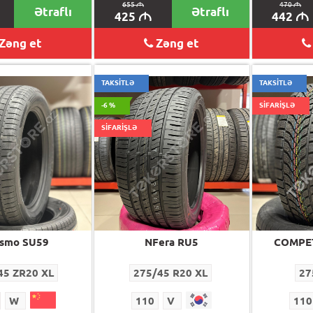
655
M
470
M
Ətraflı
Ətraflı
425
442
M
M
Zəng et
Zəng et
TAKSİTLƏ
TAKSİTLƏ
-6 %
SİFARİŞLƏ
SİFARİŞLƏ
ismo SU59
NFera RU5
COMPET
45 ZR20 XL
275/45 R20 XL
27
W
110
V
110