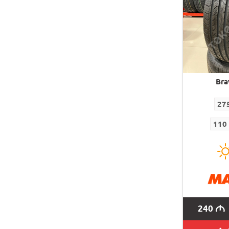
Bra
27
110
240
M