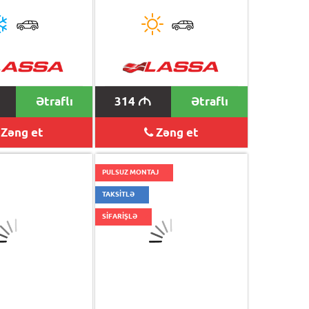
Ətraflı
314
Ətraflı
M
Zəng et
Zəng et
PULSUZ MONTAJ
TAKSİTLƏ
SİFARİŞLƏ