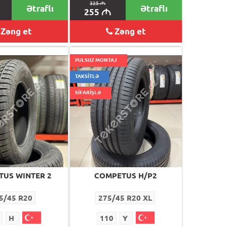
325
M
Ətraflı
Ətraflı
255
M
Zəng et
Zəng et
PULSUZ MONTAJ
TAKSİTLƏ
SİFARİŞLƏ
US WINTER 2
COMPETUS H/P2
5/45 R20
275/45 R20 XL
H
110
Y