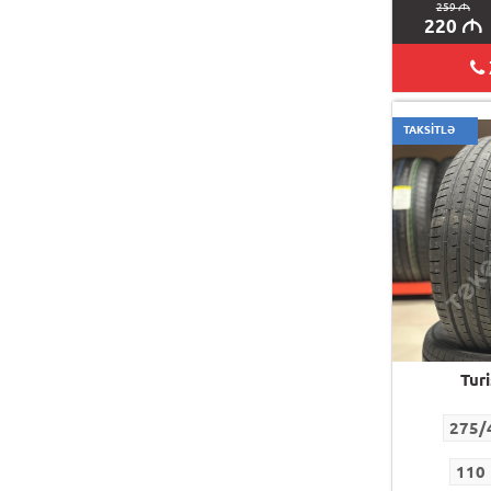
259
M
220
M
TAKSİTLƏ
Tur
275/
110