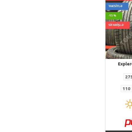
TAKSİTLƏ
-15 %
SİFARİŞLƏ
Exple
27
110