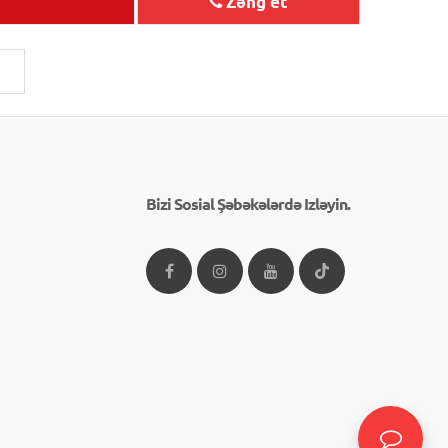
Zəng et
Bizi Sosial Şəbəkələrdə Izləyin.