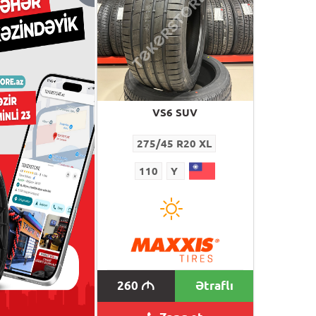
VS6 SUV
VS6 SUV
/45 R20 XL
275/45 R20 XL
Y
110
Y
260
Ətraflı
M