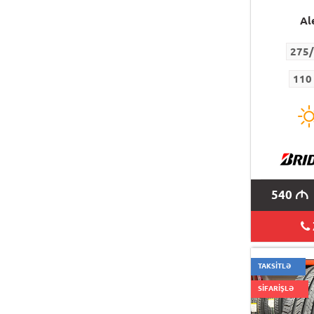
Al
275/
110
540
M
TAKSİTLƏ
SİFARİŞLƏ