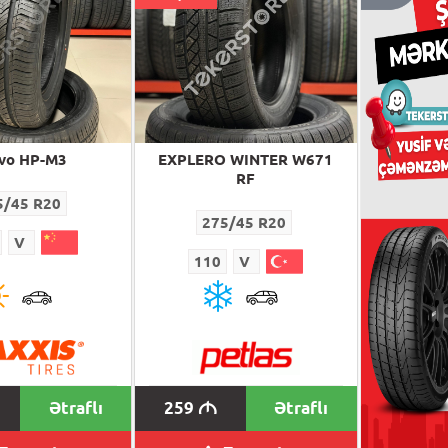
vo HP-M3
EXPLERO WINTER W671
RF
5/45 R20
275
275/45 R20
V
110
110
V
260
M
Ətraflı
259
Ətraflı
M