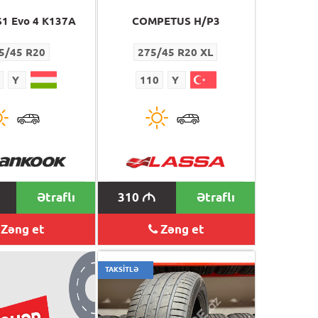
S1 Evo 4 K137A
COMPETUS H/P3
5/45 R20
275/45 R20 XL
Y
110
Y
Ətraflı
310
Ətraflı
M
Zəng et
Zəng et
TAKSİTLƏ