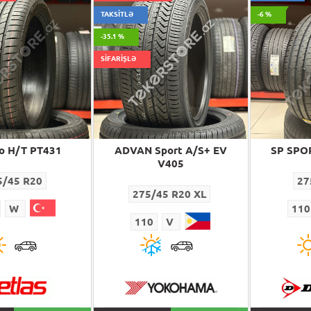
TAKSİTLƏ
-6 %
-35.1 %
SİFARİŞLƏ
ro H/T PT431
ADVAN Sport A/S+ EV
SP SPO
V405
5/45 R20
27
275/45 R20 XL
W
110
110
V