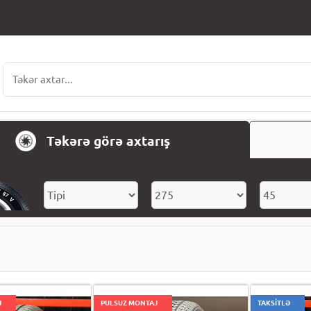
Təkərə görə axtarış
J
PULSUZ MONTAJ
TAKSİTLƏ