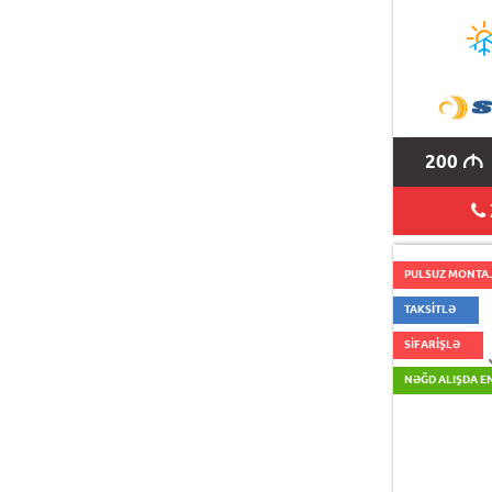
200
M
PULSUZ MONTA
TAKSİTLƏ
SİFARİŞLƏ
NƏĞD ALIŞDA E