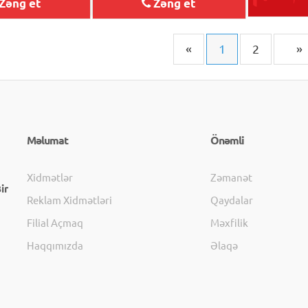
Zəng et
Zəng et
«
1
2
»
Məlumat
Önəmli
Xidmətlər
Zəmanət
ir
Reklam Xidmətləri
Qaydalar
Filial Açmaq
Məxfilik
Haqqımızda
Əlaqə