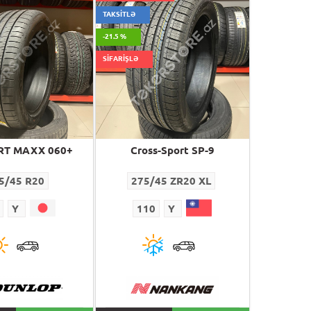
TAKSİTLƏ
-21.5 %
SİFARİŞLƏ
RT MAXX 060+
Cross-Sport SP-9
5/45 R20
275/45 ZR20 XL
Y
110
Y