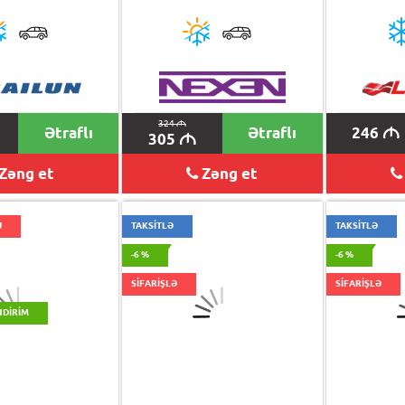
324
M
Ətraflı
Ətraflı
246
M
305
M
Zəng et
Zəng et
J
TAKSİTLƏ
TAKSİTLƏ
-6 %
-6 %
SİFARİŞLƏ
SİFARİŞLƏ
NDIRIM