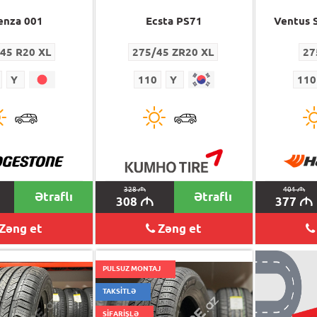
enza 001
Ecsta PS71
Ventus 
45 R20 XL
275/45 ZR20 XL
27
Y
110
Y
110
328
M
401
M
Ətraflı
Ətraflı
308
377
M
M
Zəng et
Zəng et
PULSUZ MONTAJ
TAKSİTLƏ
SİFARİŞLƏ