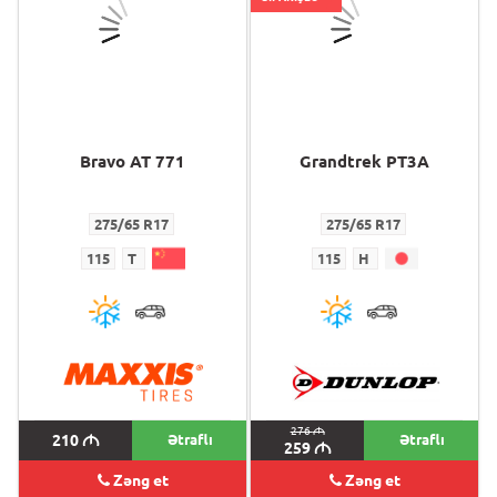
Bravo AT 771
Grandtrek PT3A
275/65 R17
275/65 R17
115
T
115
H
276
M
210
M
Ətraflı
Ətraflı
259
M
Zəng et
Zəng et