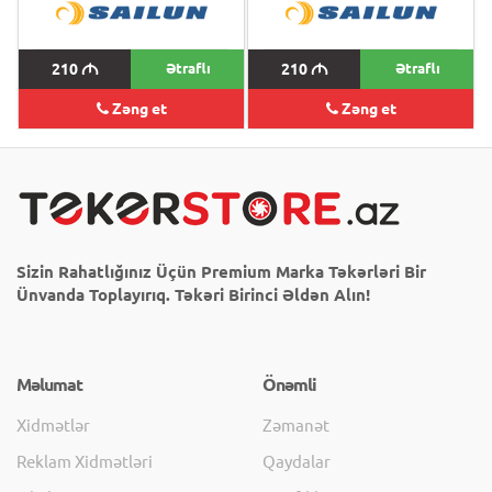
210
M
Ətraflı
210
M
Ətraflı
Zəng et
Zəng et
Sizin Rahatlığınız Üçün Premium Marka Təkərləri Bir
Ünvanda Toplayırıq. Təkəri Birinci Əldən Alın!
Məlumat
Önəmli
Xidmətlər
Zəmanət
Reklam Xidmətləri
Qaydalar