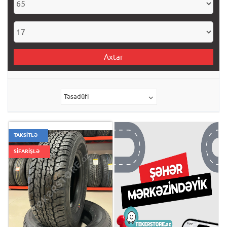
Axtar
Təsadüfi
TAKSİTLƏ
SİFARİŞLƏ