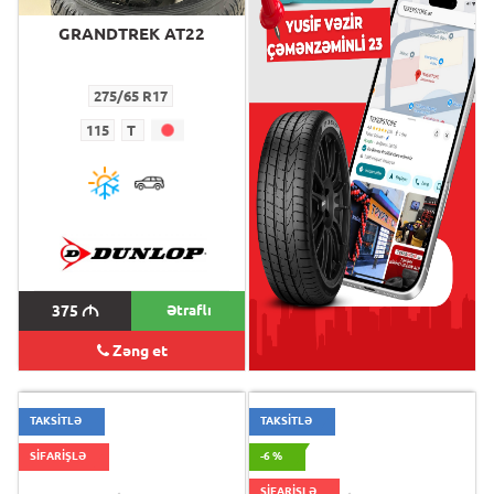
GRANDTREK AT22
Bravo AT 771
275/65 R17
275/65 R17
115
T
115
T
375
M
Ətraflı
210
M
Zəng et
TAKSİTLƏ
TAKSİTLƏ
SİFARİŞLƏ
-6 %
SİFARİŞLƏ