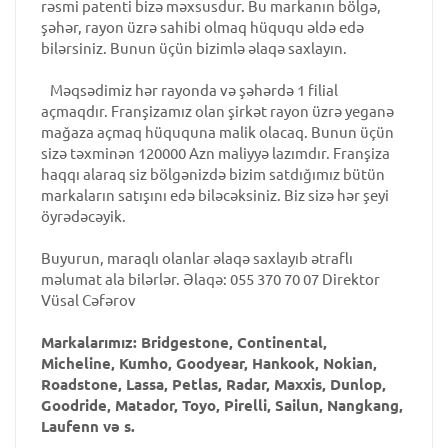
rəsmi patenti bizə məxsusdur. Bu markanın bölgə,
şəhər, rayon üzrə sahibi olmaq hüququ əldə edə
bilərsiniz. Bunun üçün bizimlə əlaqə saxlayın.
Məqsədimiz hər rayonda və şəhərdə 1 filial
açmaqdır. Franşizamız olan şirkət rayon üzrə yeganə
mağaza açmaq hüququna malik olacaq. Bunun üçün
sizə təxminən 120000 Azn maliyyə lazımdır. Franşiza
haqqı alaraq siz bölgənizdə bizim satdığımız bütün
markaların satışını edə biləcəksiniz. Biz sizə hər şeyi
öyrədəcəyik.
Buyurun, maraqlı olanlar əlaqə saxlayıb ətraflı
məlumat ala bilərlər. Əlaqə: 055 370 70 07 Direktor
Vüsal Cəfərov
Markalarımız: Bridgestone, Continental,
Micheline, Kumho, Goodyear, Hankook, Nokian,
Roadstone, Lassa, Petlas, Radar, Maxxis, Dunlop,
Goodride, Matador, Toyo, Pirelli, Sailun, Nangkang,
Laufenn və s.