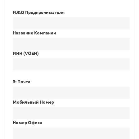
И.Ф.О Предпренимателя
Название Компании
ИНН (VÖEN)
Э-Почта
Mобильный Номер
Номер Oфисa