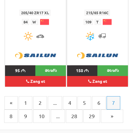
205/40 ZR17 XL
215/65 R16C
84
W
109
T
95
M
Ətraflı
150
M
Ətraflı
Zəng et
Zəng et
«
1
2
...
4
5
6
7
8
9
10
...
28
29
»