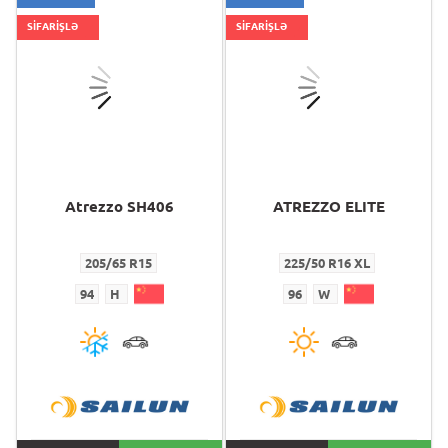
SİFARİŞLƏ
SİFARİŞLƏ
Atrezzo SH406
ATREZZO ELITE
205/65 R15
225/50 R16 XL
94
H
96
W