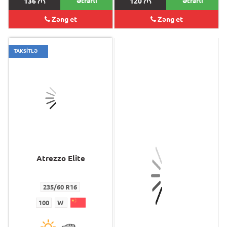
136
M
Ətraflı
120
M
Ətraflı
Zəng et
Zəng et
TAKSİTLƏ
Atrezzo Elite
ATREZZO SVA1
235/60 R16
275/30 ZR20 XL
100
W
97
W