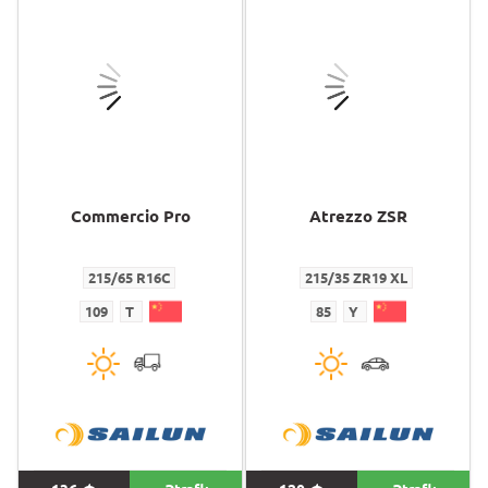
Commercio Pro
Atrezzo ZSR
215/65 R16C
215/35 ZR19 XL
109
T
85
Y