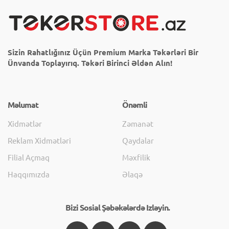
Sizin Rahatlığınız Üçün Premium Marka Təkərləri Bir
Ünvanda Toplayırıq. Təkəri Birinci Əldən Alın!
Məlumat
Önəmli
Xidmətlər
Zəmanət
Reklam Xidmətləri
Qaydalar
Filial Açmaq
Məxfilik
Haqqımızda
Əlaqə
Bizi Sosial Şəbəkələrdə Izləyin.