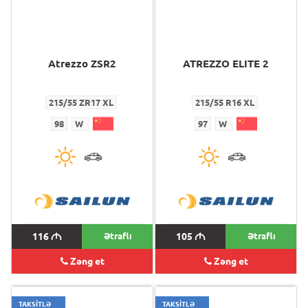
Atrezzo ZSR2
ATREZZO ELITE 2
215/55 ZR17 XL
215/55 R16 XL
98
W
97
W
116
M
Ətraflı
105
M
Ətraflı
Zəng et
Zəng et
TAKSİTLƏ
TAKSİTLƏ