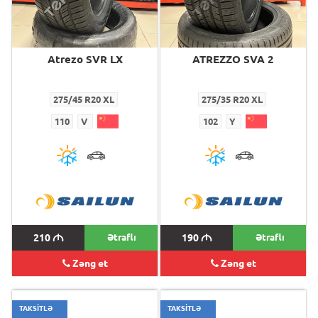
Atrezo SVR LX
ATREZZO SVA 2
275/45 R20 XL
275/35 R20 XL
110
V
102
Y
210
M
Ətraflı
190
M
Ətraflı
Zəng et
Zəng et
TAKSİTLƏ
TAKSİTLƏ