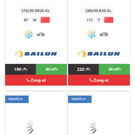
275/30 ZR20 XL
265/50 R20 XL
97
W
111
T
190
M
Ətraflı
220
M
Ətraflı
Zəng et
Zəng et
TAKSİTLƏ
TAKSİTLƏ