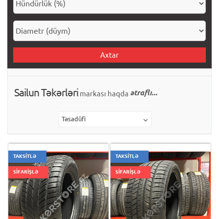
Axtar
Sailun Təkərləri
ətraflı...
markası haqda
Təsadüfi
TAKSİTLƏ
TAKSİTLƏ
SİFARİŞLƏ
SİFARİŞLƏ