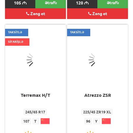
105
M
Ətraflı
120
M
Ətraflı
Zəng et
Zəng et
TAKSİTLƏ
TAKSİTLƏ
SİFARİŞLƏ
Terremax H/T
Atrezzo ZSR
245/65 R17
225/45 ZR19 XL
107
T
96
Y