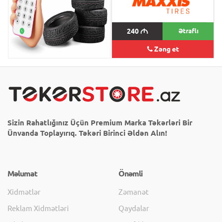
240
M
240
M
Ətraflı
Zəng et
Sizin Rahatlığınız Üçün Premium Marka Təkərləri Bir
Ünvanda Toplayırıq. Təkəri Birinci Əldən Alın!
Məlumat
Önəmli
Xidmətlər
Zəmanət
Reklam Xidmətləri
Qaydalar