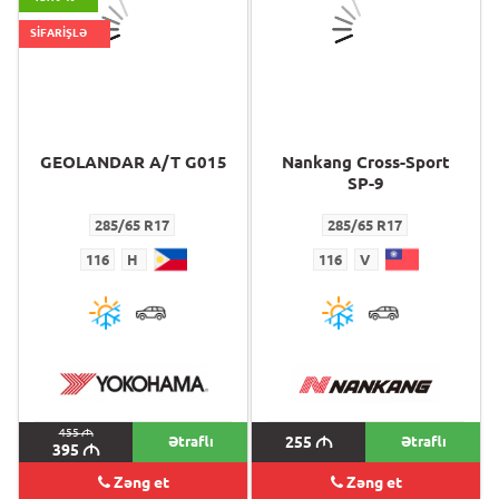
SİFARİŞLƏ
GEOLANDAR A/T G015
Nankang Cross-Sport
SP-9
285/65 R17
285/65 R17
116
H
116
V
455
M
Ətraflı
255
M
Ətraflı
395
M
Zəng et
Zəng et