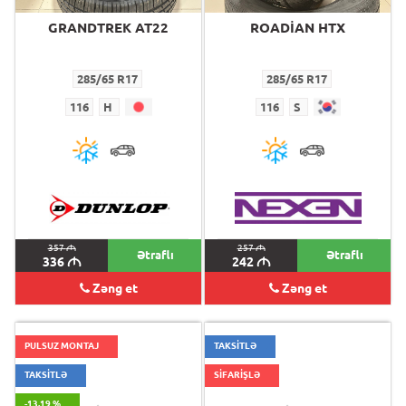
GRANDTREK AT22
ROADİAN HTX
285/65 R17
285/65 R17
116
H
116
S
357
M
257
M
Ətraflı
Ətraflı
336
M
242
M
Zəng et
Zəng et
PULSUZ MONTAJ
TAKSİTLƏ
TAKSİTLƏ
SİFARİŞLƏ
-13.19 %