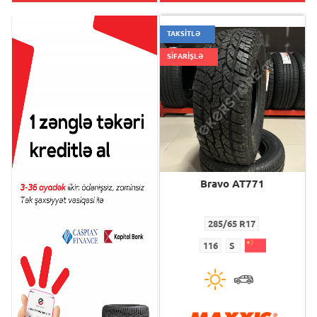
TAKSİTLƏ
SİFARİŞLƏ
Bravo AT771
Bravo AT771
285/65 R17
285/65 R17
116
S
116
S