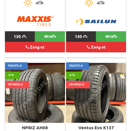
130
M
Ətraflı
130
M
Ətraflı
Zəng et
Zəng et
TAKSİTLƏ
TAKSİTLƏ
-6 %
-6 %
SİFARİŞLƏ
SİFARİŞLƏ
NPRIZ AH08
Ventus Evo K137