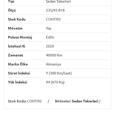
Tipi
Sedan Təkərləri
Ölçü
235/45 R18
Stok Kodu
CONTI92
Mövsüm
Yay
Pulsuz Montaj
Edilir
İstehsal Ili
2026
Zəmanət
40000 Km
Marka Ölkə
Almaniya
Sürət İndeksi
Y (300 Km/saat)
Yük İndeksi
94 (670 Kq)
Stok Kodu:
CONTI92
/
Bölmələr:
Sedan Təkərləri
/