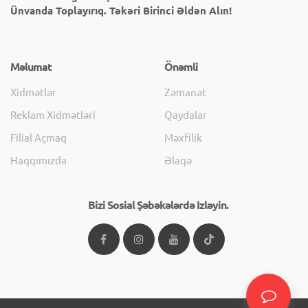
Ünvanda Toplayırıq. Təkəri Birinci Əldən Alın!
Məlumat
Önəmli
Xidmətlər
Zəmanət
Reklam Xidmətləri
Qaydalar
Filial Açmaq
Məxfilik
Haqqımızda
Əlaqə
Bizi Sosial Şəbəkələrdə Izləyin.