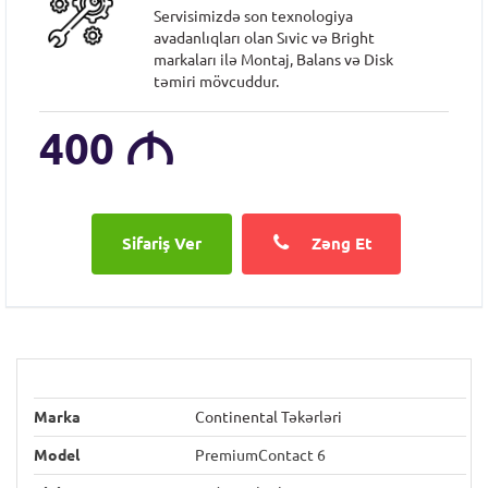
Servisimizdə son texnologiya
avadanlıqları olan Sıvic və Bright
markaları ilə Montaj, Balans və Disk
təmiri mövcuddur.
400
M
Zəng Et
Marka
Continental Təkərləri
Model
PremiumContact 6