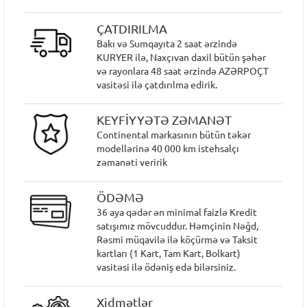
ÇATDIRILMA
Bakı və Sumqayıta 2 saat ərzində
KURYER ilə, Naxçıvan daxil bütün şəhər
və rayonlara 48 saat ərzində AZƏRPOÇT
vasitəsi ilə çatdırılma edirik.
KEYFİYYƏTƏ ZƏMANƏT
Continental markasının bütün təkər
modellərinə 40 000 km istehsalçı
zəmanəti veririk
ÖDƏMƏ
36 aya qədər ən minimal faizlə Kredit
satışımız mövcuddur. Həmçinin Nəğd,
Rəsmi müqavilə ilə köçürmə və Taksit
kartları (1 Kart, Tam Kart, Bolkart)
vasitəsi ilə ödəniş edə bilərsiniz.
Xidmətlər