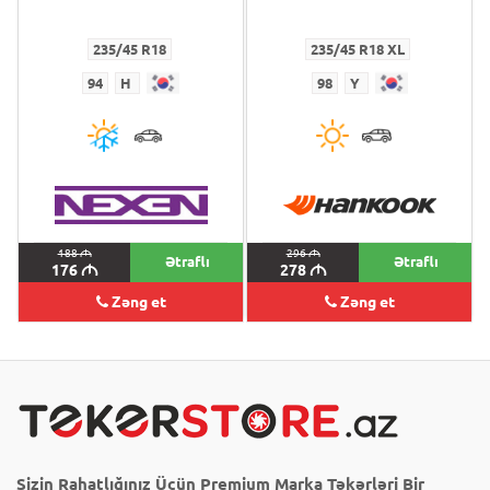
235/45 R18
235/45 R18 XL
94
H
98
Y
188
M
296
M
Ətraflı
Ətraflı
176
M
278
M
Zəng et
Zəng et
Sizin Rahatlığınız Üçün Premium Marka Təkərləri Bir