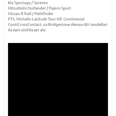
Kia Sportage / Sorento
Mitsubishi Outlander / Pajero Sport
Nissan X-Trail / Pathfinder
PT5, Michelin Latitude Tour HP, Continental
ContiCrossContact, və Bridgestone Alenza 001 modelləri
ilə eyni sinifdə yer alır.