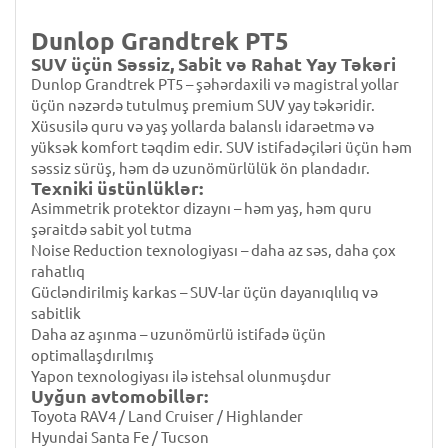
Dunlop Grandtrek PT5
SUV üçün Səssiz, Sabit və Rahat Yay Təkəri
Dunlop Grandtrek PT5 – şəhərdaxili və magistral yollar
üçün nəzərdə tutulmuş premium SUV yay təkəridir.
Xüsusilə quru və yaş yollarda balanslı idarəetmə və
yüksək komfort təqdim edir. SUV istifadəçiləri üçün həm
səssiz sürüş, həm də uzunömürlülük ön plandadır.
Texniki üstünlüklər:
Asimmetrik protektor dizaynı – həm yaş, həm quru
şəraitdə sabit yol tutma
Noise Reduction texnologiyası – daha az səs, daha çox
rahatlıq
Gücləndirilmiş karkas – SUV-lar üçün dayanıqlılıq və
sabitlik
Daha az aşınma – uzunömürlü istifadə üçün
optimallaşdırılmış
Yapon texnologiyası ilə istehsal olunmuşdur
Uyğun avtomobillər:
Toyota RAV4 / Land Cruiser / Highlander
Hyundai Santa Fe / Tucson