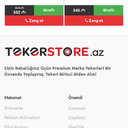
534
M
Ətraflı
545
M
Ətraflı
502
M
Zəng et
Zəng et
Sizin Rahatlığınız Üçün Premium Marka Təkərləri Bir
Ünvanda Toplayırıq. Təkəri Birinci Əldən Alın!
Məlumat
Önəmli
Xidmətlər
Zəmanət
Reklam Xidmətləri
Qaydalar
Filial Açmaq
Məxfilik