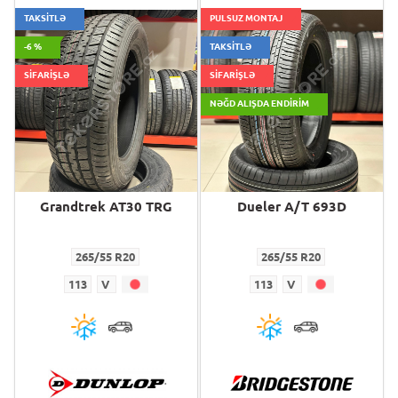
TAKSİTLƏ
PULSUZ MONTAJ
-6 %
TAKSİTLƏ
SİFARİŞLƏ
SİFARİŞLƏ
NƏĞD ALIŞDA ENDIRIM
Grandtrek AT30 TRG
Dueler A/T 693D
265/55 R20
265/55 R20
113
V
113
V