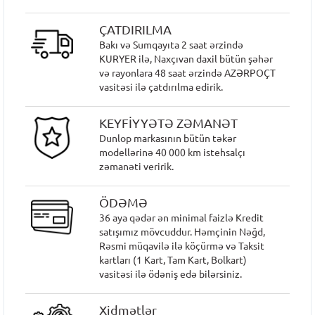
ÇATDIRILMA
Bakı və Sumqayıta 2 saat ərzində
KURYER ilə, Naxçıvan daxil bütün şəhər
və rayonlara 48 saat ərzində AZƏRPOÇT
vasitəsi ilə çatdırılma edirik.
KEYFİYYƏTƏ ZƏMANƏT
Dunlop markasının bütün təkər
modellərinə 40 000 km istehsalçı
zəmanəti veririk.
ÖDƏMƏ
36 aya qədər ən minimal faizlə Kredit
satışımız mövcuddur. Həmçinin Nəğd,
Rəsmi müqavilə ilə köçürmə və Taksit
kartları (1 Kart, Tam Kart, Bolkart)
vasitəsi ilə ödəniş edə bilərsiniz.
Xidmətlər