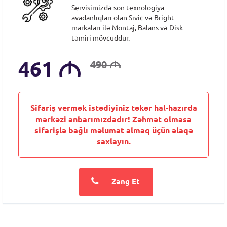
Servisimizdə son texnologiya
avadanlıqları olan Sıvic və Bright
markaları ilə Montaj, Balans və Disk
təmiri mövcuddur.
461
M
490
M
Sifariş vermək istədiyiniz təkər hal-hazırda
mərkəzi anbarımızdadır! Zəhmət olmasa
sifarişlə bağlı məlumat almaq üçün əlaqə
saxlayın.
Zəng Et