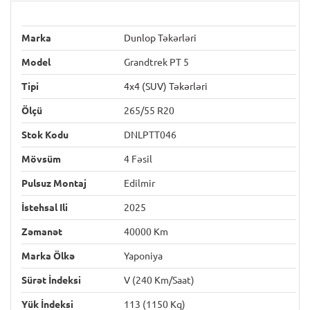
Marka
Dunlop Təkərləri
Model
Grandtrek PT 5
Tipi
4x4 (SUV) Təkərləri
Ölçü
265/55 R20
Stok Kodu
DNLPTT046
Mövsüm
4 Fəsil
Pulsuz Montaj
Edilmir
İstehsal Ili
2025
Zəmanət
40000 Km
Marka Ölkə
Yaponiya
Sürət İndeksi
V (240 Km/saat)
Yük İndeksi
113 (1150 Kq)