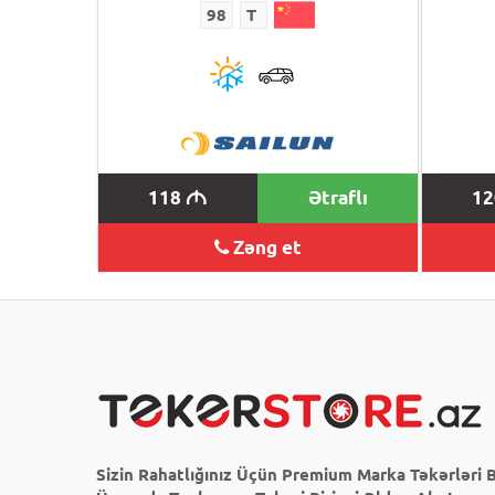
98
T
118
Ətraflı
1
M
Zəng et
Sizin Rahatlığınız Üçün Premium Marka Təkərləri B