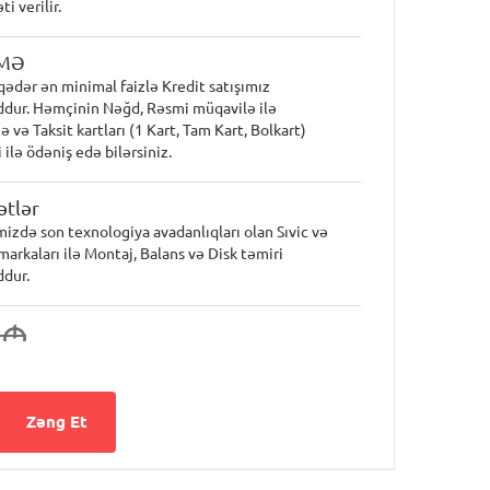
i verilir.
MƏ
qədər ən minimal faizlə Kredit satışımız
dur. Həmçinin Nəğd, Rəsmi müqavilə ilə
 və Taksit kartları (1 Kart, Tam Kart, Bolkart)
 ilə ödəniş edə bilərsiniz.
tlər
mizdə son texnologiya avadanlıqları olan Sıvic və
markaları ilə Montaj, Balans və Disk təmiri
dur.
4
M
Zəng Et