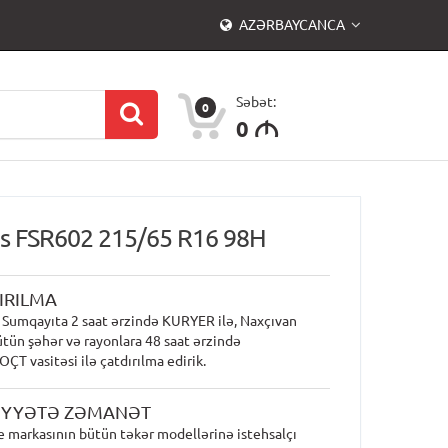
AZƏRBAYCANCA
Səbət:
0
0
M
us FSR602 215/65 R16 98H
IRILMA
 Sumqayıta 2 saat ərzində KURYER ilə, Naxçıvan
ütün şəhər və rayonlara 48 saat ərzində
T vasitəsi ilə çatdırılma edirik.
İYYƏTƏ ZƏMANƏT
 markasının bütün təkər modellərinə istehsalçı