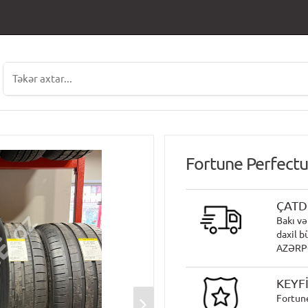
Fortune Perfect
ÇATD
Bakı və
daxil b
AZƏRPOÇ
KEYF
Fortune