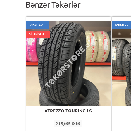
Bənzər Təkərlər
TAKSİTLƏ
TAKSİTLƏ
SİFARİŞLƏ
ATREZZO TOURING LS
215/65 R16