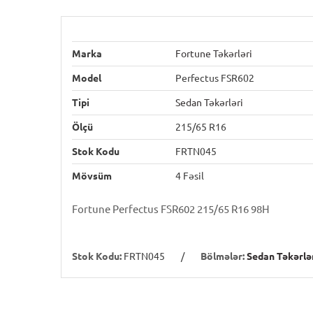
Marka
Fortune Təkərləri
Model
Perfectus FSR602
Tipi
Sedan Təkərləri
Ölçü
215/65 R16
Stok Kodu
FRTN045
Mövsüm
4 Fəsil
Fortune Perfectus FSR602 215/65 R16 98H
Stok Kodu:
FRTN045
/
Bölmələr:
Sedan Təkərlə