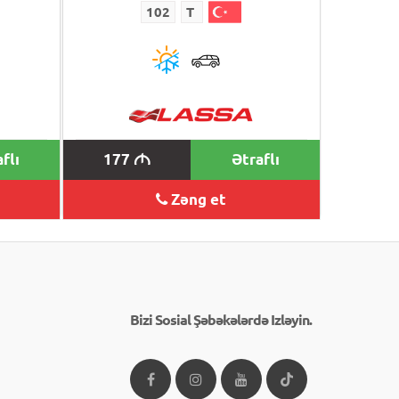
102
T
flı
177
Ətraflı
M
Zəng et
Bizi Sosial Şəbəkələrdə Izləyin.