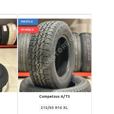
TAKSİTLƏ
SİFARİŞLƏ
Competsus A/T3
215/65 R16 XL