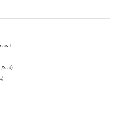
manəti
m/saat)
q)