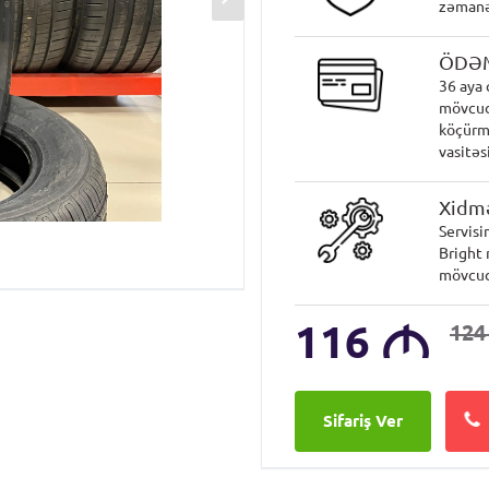
zəmanət
ÖDƏ
36 aya 
mövcud
köçürmə
vasitəsi
Xidmə
Servisi
Bright 
mövcud
116
M
12