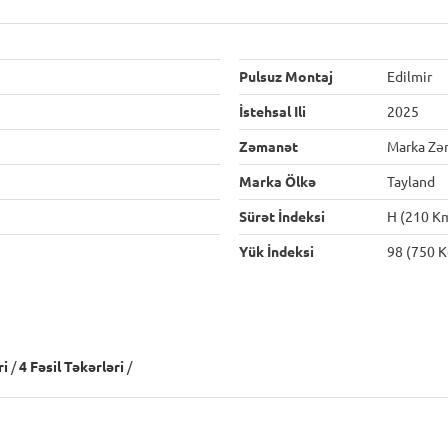
Pulsuz Montaj
Edilmir
İstehsal Ili
2025
Zəmanət
Marka Zə
Marka Ölkə
Tayland
Sürət İndeksi
H (210 K
Yük İndeksi
98 (750 K
ri
/
4 Fəsil Təkərləri
/