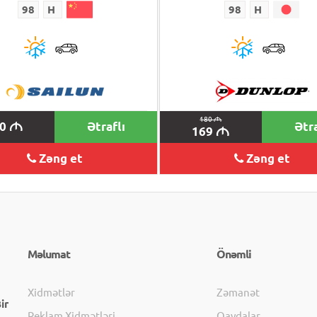
98
H
98
H
180
M
20
Ətraflı
Ətra
M
169
M
Zəng et
Zəng et
Məlumat
Önəmli
Xidmətlər
Zəmanət
ir
Reklam Xidmətləri
Qaydalar