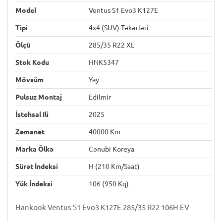
Model
Ventus S1 Evo3 K127E
Tipi
4x4 (SUV) Təkərləri
Ölçü
285/35 R22 XL
Stok Kodu
HNK5347
Mövsüm
Yay
Pulsuz Montaj
Edilmir
İstehsal Ili
2025
Zəmanət
40000 Km
Marka Ölkə
Cənubi Koreya
Sürət İndeksi
H (210 Km/saat)
Yük İndeksi
106 (950 Kq)
Hankook Ventus S1 Evo3 K127E 285/35 R22 106H EV