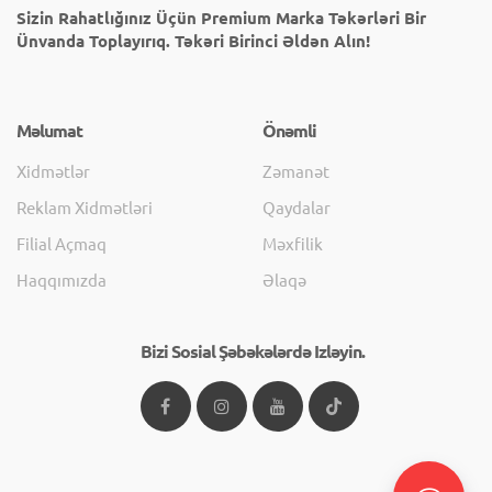
Sizin Rahatlığınız Üçün Premium Marka Təkərləri Bir
Ünvanda Toplayırıq. Təkəri Birinci Əldən Alın!
Məlumat
Önəmli
Xidmətlər
Zəmanət
Reklam Xidmətləri
Qaydalar
Filial Açmaq
Məxfilik
Haqqımızda
Əlaqə
Bizi Sosial Şəbəkələrdə Izləyin.