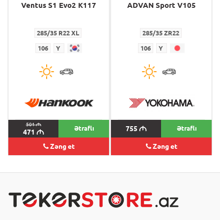
Ventus S1 Evo2 K117
ADVAN Sport V105
285/35 R22 XL
285/35 ZR22
106
Y
106
Y
501
M
Ətraflı
755
M
Ətraflı
471
M
Zəng et
Zəng et