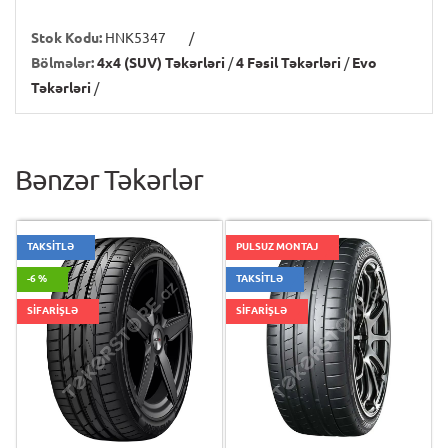
Stok Kodu:
HNK5347
/
Bölmələr:
4x4 (SUV) Təkərləri
/
4 Fəsil Təkərləri
/
Evo
Təkərləri
/
Bənzər Təkərlər
TAKSİTLƏ
PULSUZ MONTAJ
-6 %
TAKSİTLƏ
SİFARİŞLƏ
SİFARİŞLƏ