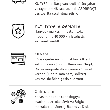
KURYER ilə, Naxçıvan daxil bütün şəhər
və rayonlara 48 saat ərzində AZƏRPOÇT
vasitəsi ilə çatdırılma edirik.
KEYFİYYƏTƏ ZƏMANƏT
Hankook markasının bütün təkər
modellərinə 40 000 km istehsalçı
zəmanəti veririk.
ÖDƏMƏ
36 aya qədər ən minimal faizlə Kredit
satışımız mövcuddur. Həmçinin Nəğd,
Rəsmi müqavilə ilə köçürmə və Taksit
kartları (1 Kart, Tam Kart, Bolkart)
vasitəsi ilə ödəniş edə bilərsiniz.
Xidmətlər
Servisimizdə son texnologiya
avadanlıqları olan Sıvic və Bright
markaları ilə Montaj, Balans və Disk