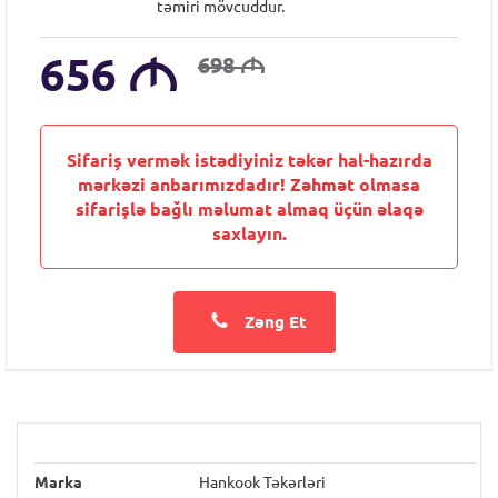
təmiri mövcuddur.
656
M
698
M
Sifariş vermək istədiyiniz təkər hal-hazırda
mərkəzi anbarımızdadır! Zəhmət olmasa
sifarişlə bağlı məlumat almaq üçün əlaqə
saxlayın.
Zəng Et
Marka
Hankook Təkərləri