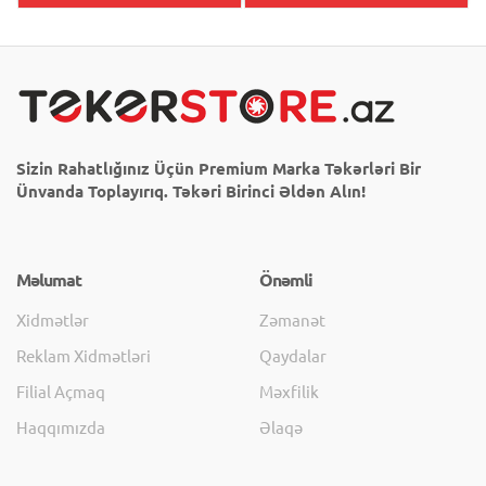
Sizin Rahatlığınız Üçün Premium Marka Təkərləri Bir
Ünvanda Toplayırıq. Təkəri Birinci Əldən Alın!
Məlumat
Önəmli
Xidmətlər
Zəmanət
Reklam Xidmətləri
Qaydalar
Filial Açmaq
Məxfilik
Haqqımızda
Əlaqə