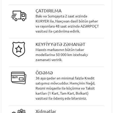
ÇATDIRILMA
Bakı və Sumqayıta 2 saat ərzində
KURYER ilə, Naxçıvan daxil bütün şəhər
və rayonlara 48 saat ərzində AZƏRPOÇT
vasitəsi ilə çatdırılma edirik.
KEYFİYYƏTƏ ZƏMANƏT
Maxxis markasının bütün təkər
modellərinə 50 000 km istehsalçı
zəmanəti veririk.
ÖDƏMƏ
36 aya qədər ən minimal faizlə Kredit
satışımız mövcuddur. Həmçinin Nəğd,
Rəsmi müqavilə ilə köçürmə və Taksit
kartları (1 Kart, Tam Kart, Bolkart)
vasitəsi ilə ödəniş edə bilərsiniz.
Xidmətlər