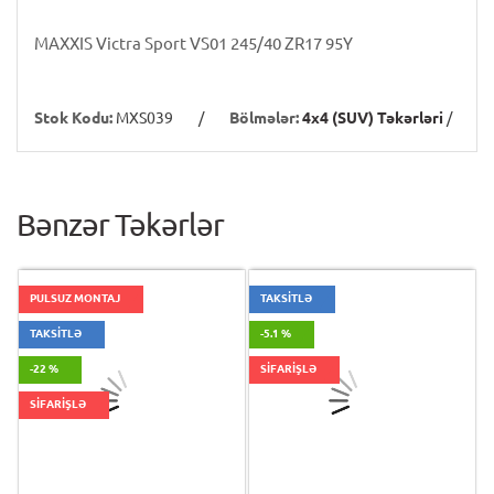
MAXXIS Victra Sport VS01 245/40 ZR17 95Y
Stok Kodu:
MXS039
/
Bölmələr:
4x4 (SUV) Təkərləri
/
Bənzər Təkərlər
PULSUZ MONTAJ
TAKSİTLƏ
TAKSİTLƏ
-5.1 %
-22 %
SİFARİŞLƏ
SİFARİŞLƏ