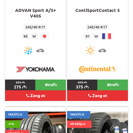
ADVAN Sport A/S+
ContiSportContact 5
V405
245/40 R17
245/40 R17
95
W
91
W
353
M
395
M
Ətraflı
Ətraflı
275
M
375
M
Zəng et
Zəng et
TAKSİTLƏ
TAKSİTLƏ
-9 %
SİFARİŞLƏ