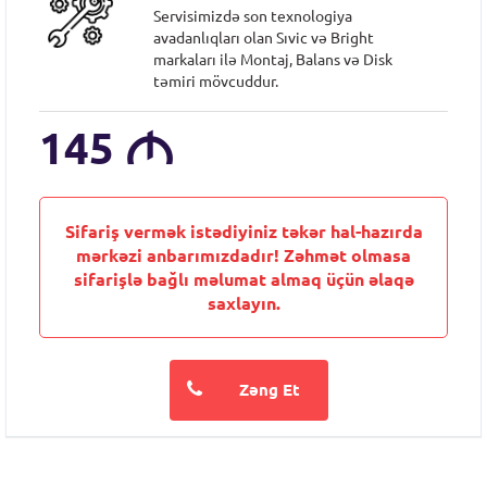
Servisimizdə son texnologiya
avadanlıqları olan Sıvic və Bright
markaları ilə Montaj, Balans və Disk
təmiri mövcuddur.
145
M
Sifariş vermək istədiyiniz təkər hal-hazırda
mərkəzi anbarımızdadır! Zəhmət olmasa
sifarişlə bağlı məlumat almaq üçün əlaqə
saxlayın.
Zəng Et