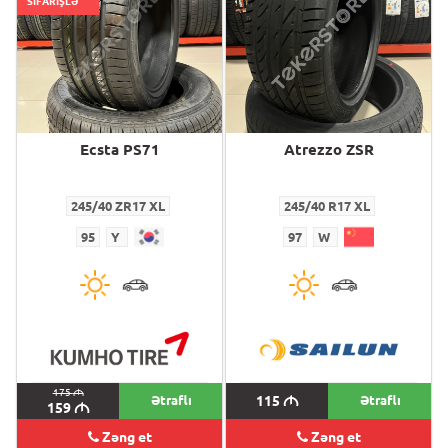
SİFARİŞLƏ
Ecsta PS71
Atrezzo ZSR
245/40 ZR17 XL
245/40 R17 XL
95
Y
97
W
175
M
Ətraflı
115
M
Ətraflı
159
M
Zəng et
Zəng et