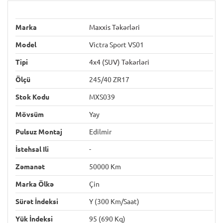
Marka
Maxxis Təkərləri
Model
Victra Sport VS01
Tipi
4x4 (SUV) Təkərləri
Ölçü
245/40 ZR17
Stok Kodu
MXS039
Mövsüm
Yay
Pulsuz Montaj
Edilmir
İstehsal Ili
-
Zəmanət
50000 Km
Marka Ölkə
Çin
Sürət İndeksi
Y (300 Km/saat)
Yük İndeksi
95 (690 Kq)