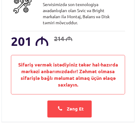
Servisimizdə son texnologiya
avadanlıqları olan Sıvic və Bright
markaları ilə Montaj, Balans və Disk
təmiri mövcuddur.
201
M
214
M
Sifariş vermək istədiyiniz təkər hal-hazırda
mərkəzi anbarımızdadır! Zəhmət olmasa
sifarişlə bağlı məlumat almaq üçün əlaqə
saxlayın.
Zəng Et