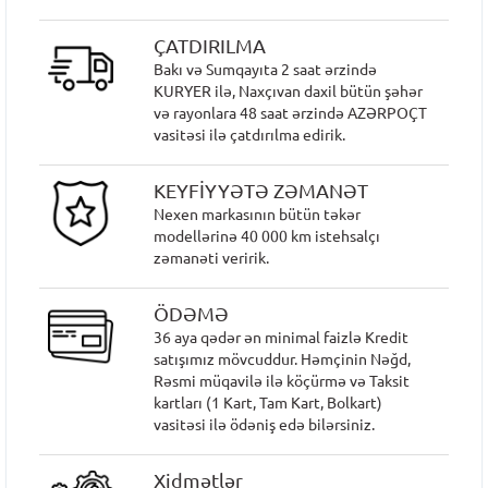
ÇATDIRILMA
Bakı və Sumqayıta 2 saat ərzində
KURYER ilə, Naxçıvan daxil bütün şəhər
və rayonlara 48 saat ərzində AZƏRPOÇT
vasitəsi ilə çatdırılma edirik.
KEYFİYYƏTƏ ZƏMANƏT
Nexen markasının bütün təkər
modellərinə 40 000 km istehsalçı
zəmanəti veririk.
ÖDƏMƏ
36 aya qədər ən minimal faizlə Kredit
satışımız mövcuddur. Həmçinin Nəğd,
Rəsmi müqavilə ilə köçürmə və Taksit
kartları (1 Kart, Tam Kart, Bolkart)
vasitəsi ilə ödəniş edə bilərsiniz.
Xidmətlər