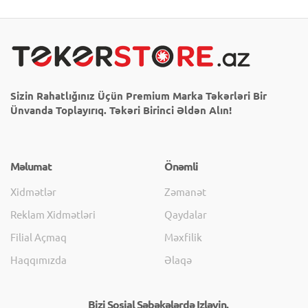
Sizin Rahatlığınız Üçün Premium Marka Təkərləri Bir
Ünvanda Toplayırıq. Təkəri Birinci Əldən Alın!
Məlumat
Önəmli
Xidmətlər
Zəmanət
Reklam Xidmətləri
Qaydalar
Filial Açmaq
Məxfilik
Haqqımızda
Əlaqə
Bizi Sosial Şəbəkələrdə Izləyin.