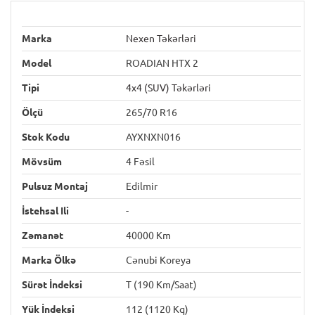
Marka
Nexen Təkərləri
Model
ROADIAN HTX 2
Tipi
4x4 (SUV) Təkərləri
Ölçü
265/70 R16
Stok Kodu
AYXNXN016
Mövsüm
4 Fəsil
Pulsuz Montaj
Edilmir
İstehsal Ili
-
Zəmanət
40000 Km
Marka Ölkə
Cənubi Koreya
Sürət İndeksi
T (190 Km/saat)
Yük İndeksi
112 (1120 Kq)