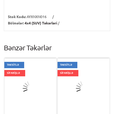
Stok Kodu:
AYXNXN016
/
Bölmələr:
4x4 (SUV) Təkərləri
/
Bənzər Təkərlər
TAKSİTLƏ
TAKSİTLƏ
SİFARİŞLƏ
SİFARİŞLƏ