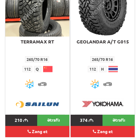
TERRAMAX RT
GEOLANDAR A/T G015
265/70 R16
265/70 R16
112
Q
112
H
210
M
Ətraflı
374
M
Ətraflı
Zəng et
Zəng et