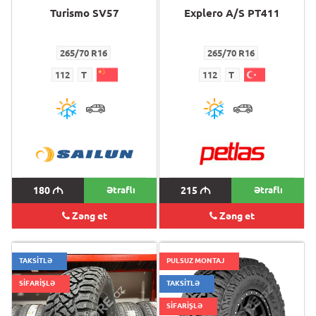
Turismo SV57
Explero A/S PT411
265/70 R16
265/70 R16
112
T
112
T
180
M
Ətraflı
215
M
Ətraflı
Zəng et
Zəng et
TAKSİTLƏ
PULSUZ MONTAJ
SİFARİŞLƏ
TAKSİTLƏ
SİFARİŞLƏ