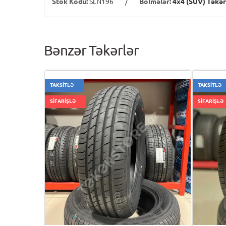
Stok Kodu:
SLN196
/
Bölmələr:
4x4 (SUV) Təkər
Bənzər Təkərlər
TAKSİTLƏ
TAKSİTLƏ
SİFARİŞLƏ
SİFARİŞLƏ