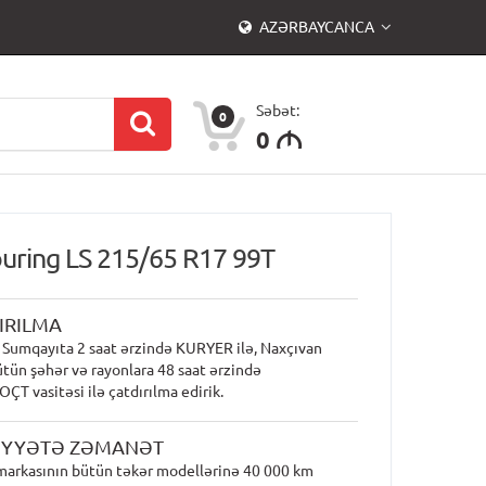
AZƏRBAYCANCA
Səbət:
0
0
M
ouring LS 215/65 R17 99T
IRILMA
 Sumqayıta 2 saat ərzində KURYER ilə, Naxçıvan
ütün şəhər və rayonlara 48 saat ərzində
T vasitəsi ilə çatdırılma edirik.
İYYƏTƏ ZƏMANƏT
markasının bütün təkər modellərinə 40 000 km