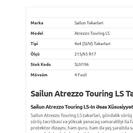
Marka
Sailun Təkərləri
Model
Atrezzo Touring LS
Tipi
4x4 (SUV) Təkərləri
Ölçü
215/65 R17
Stok Kodu
SLN196
Mövsüm
4 Fəsil
Sailun Atrezzo Touring LS T
Sailun Atrezzo Touring LS-In Əsas Xüsusiyyət
Sailun Atrezzo Touring LS təkərləri, gündəlik sürü
sürüş təcrübəsi və yüksək yanacaq səmərəliliyi ilə f
protektor dizaynı, həm quru, həm də yaş şəraitdə sa