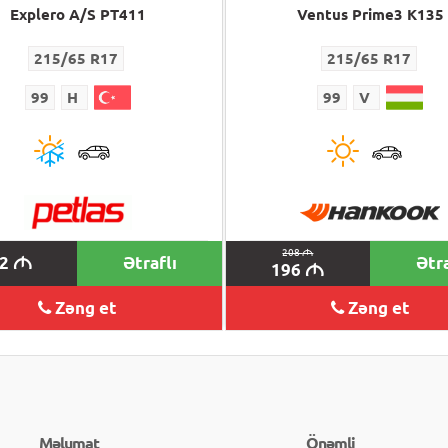
Explero A/S PT411
Ventus Prime3 K135
215/65 R17
215/65 R17
99
H
99
V
208
M
92
Ətraflı
Ətra
M
196
M
Zəng et
Zəng et
Məlumat
Önəmli