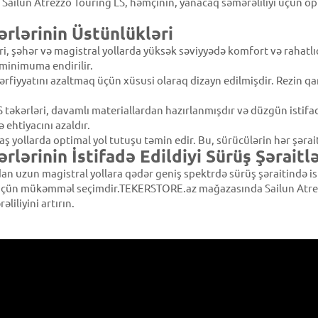
 Sailun Atrezzo Touring LS, həmçinin, yanacaq səmərəliliyi üçün op
ərlərinin Üstünlükləri
ri, şəhər və magistral yollarda yüksək səviyyədə komfort və rahatl
minimuma endirilir.
ərfiyyatını azaltmaq üçün xüsusi olaraq dizayn edilmişdir. Rezin qa
təkərləri, davamlı materiallardan hazırlanmışdır və düzgün istif
 ehtiyacını azaldır.
ş yollarda optimal yol tutuşu təmin edir. Bu, sürücülərin hər şəra
rlərinin İstifadə Edildiyi Sürüş Şəraitlə
rdan uzun magistral yollara qədər geniş spektrdə sürüş şəraitində i
üçün mükəmməl seçimdir.TEKERSTORE.az mağazasında Sailun Atrezzo
liliyini artırın.