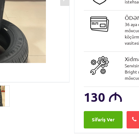
istehsa
ÖDƏ
36 aya 
mövcud
köçürmə
vasitəsi
Xidmə
Servisi
Bright 
mövcud
130
M