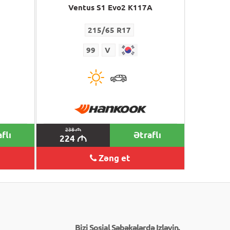
Ventus S1 Evo2 K117A
215/65 R17
99
V
238
M
flı
Ətraflı
224
M
Zəng et
Bizi Sosial Şəbəkələrdə Izləyin.