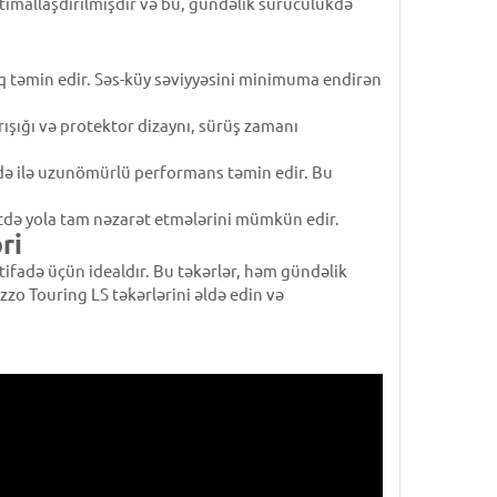
timallaşdırılmışdır və bu, gündəlik sürücülükdə
ıq təmin edir. Səs-küy səviyyəsini minimuma endirən
rışığı və protektor dizaynı, sürüş zamanı
adə ilə uzunömürlü performans təmin edir. Bu
itdə yola tam nəzarət etmələrini mümkün edir.
ri
stifadə üçün idealdır. Bu təkərlər, həm gündəlik
 Touring LS təkərlərini əldə edin və