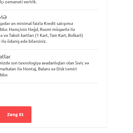
lçı zəmanəti veririk.
MƏ
qədər ən minimal faizlə Kredit satışımız
dur. Həmçinin Nəğd, Rəsmi müqavilə ilə
 və Taksit kartları (1 Kart, Tam Kart, Bolkart)
 ilə ödəniş edə bilərsiniz.
tlər
mizdə son texnologiya avadanlıqları olan Sıvic və
markaları ilə Montaj, Balans və Disk təmiri
dur.
Zəng Et