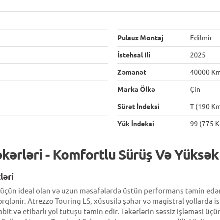
Pulsuz Montaj
Edilmir
İstehsal Ili
2025
Zəmanət
40000 K
Marka Ölkə
Çin
Sürət İndeksi
T (190 Km
Yük İndeksi
99 (775 K
əkərləri - Komfortlu Sürüş Və Yüksək
ləri
ş üçün ideal olan və uzun məsafələrdə üstün performans təmin edən
ərqlənir. Atrezzo Touring LS, xüsusilə şəhər və magistral yollarda i
bit və etibarlı yol tutuşu təmin edir. Təkərlərin səssiz işləməsi üç