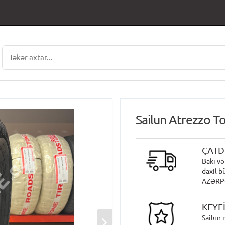
Sailun Atrezzo T
ÇATD
Bakı və
daxil b
AZƏRPOÇ
KEYF
Sailun 