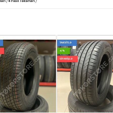
ləri
/
4 Fəsil Təkərləri
/
TAKSİTLƏ
-6 %
SİFARİŞLƏ