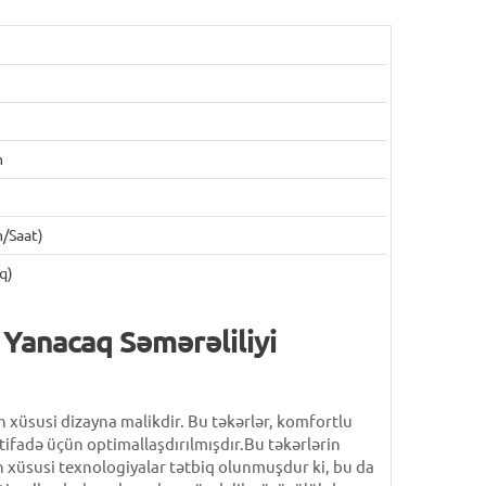
m
/saat)
q)
 Yanacaq Səmərəliliyi
 xüsusi dizayna malikdir. Bu təkərlər, komfortlu
stifadə üçün optimallaşdırılmışdır.Bu təkərlərin
ün xüsusi texnologiyalar tətbiq olunmuşdur ki, bu da