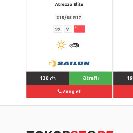
Atrezzo Elite
215/65 R17
99
V
130
Ətraflı
1
M
Zəng et