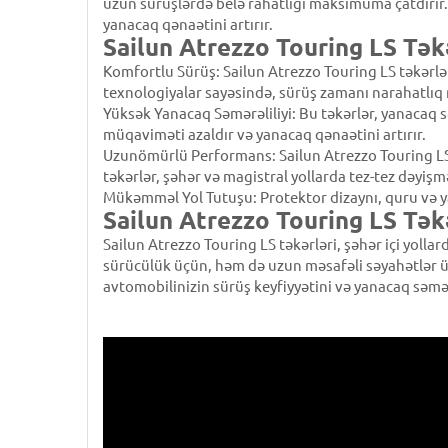
uzun sürüşlərdə belə rahatlığı maksimuma çatdırır.
yanacaq qənaətini artırır.
Sailun Atrezzo Touring LS Tək
Komfortlu Sürüş: Sailun Atrezzo Touring LS təkərlə
texnologiyalar sayəsində, sürüş zamanı narahatlıq 
Yüksək Yanacaq Səmərəliliyi: Bu təkərlər, yanacaq s
müqaviməti azaldır və yanacaq qənaətini artırır.
Uzunömürlü Performans: Sailun Atrezzo Touring LS 
təkərlər, şəhər və magistral yollarda tez-tez dəyişmə
Mükəmməl Yol Tutuşu: Protektor dizaynı, quru və ya
Sailun Atrezzo Touring LS Təkə
Sailun Atrezzo Touring LS təkərləri, şəhər içi yolla
sürücülük üçün, həm də uzun məsafəli səyahətlər 
avtomobilinizin sürüş keyfiyyətini və yanacaq səmərə