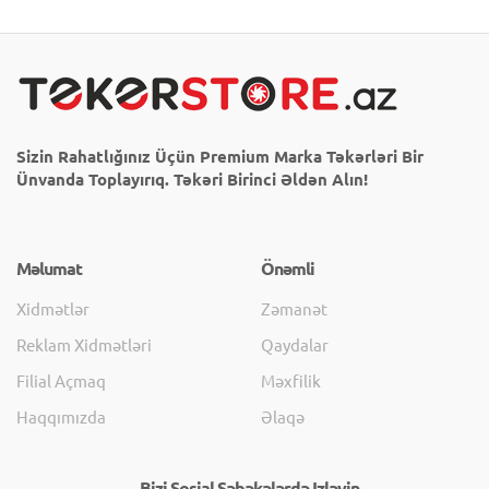
Sizin Rahatlığınız Üçün Premium Marka Təkərləri Bir
Ünvanda Toplayırıq. Təkəri Birinci Əldən Alın!
Məlumat
Önəmli
Xidmətlər
Zəmanət
Reklam Xidmətləri
Qaydalar
Filial Açmaq
Məxfilik
Haqqımızda
Əlaqə
Bizi Sosial Şəbəkələrdə Izləyin.