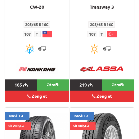
CW-20
Transway 3
205/65 R16C
205/65 R16C
107
T
107
T
185
M
Ətraflı
219
M
Ətraflı
Zəng et
Zəng et
TAKSİTLƏ
TAKSİTLƏ
SİFARİŞLƏ
SİFARİŞLƏ