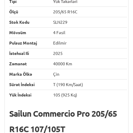
Tipi
Yük Təkərləri
Ölçü
205/65 R16C
Stok Kodu
SLN229
Mövsüm
4 Fəsil
Pulsuz Montaj
Edilmir
İstehsal Ili
2025
Zəmanət
40000 Km
Marka Ölkə
Çin
Sürət İndeksi
T (190 Km/saat)
Yük İndeksi
105 (925 Kq)
Sailun Commercio Pro 205/65
R16C 107/105T