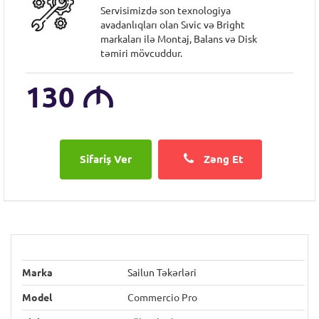
Servisimizdə son texnologiya
avadanlıqları olan Sıvic və Bright
markaları ilə Montaj, Balans və Disk
təmiri mövcuddur.
130
M
Zəng Et
Marka
Sailun Təkərləri
Model
Commercio Pro