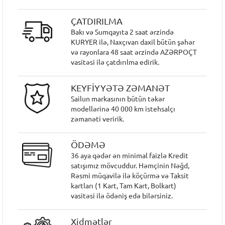
ÇATDIRILMA
Bakı və Sumqayıta 2 saat ərzində
KURYER ilə, Naxçıvan daxil bütün şəhər
və rayonlara 48 saat ərzində AZƏRPOÇT
vasitəsi ilə çatdırılma edirik.
KEYFİYYƏTƏ ZƏMANƏT
Sailun markasının bütün təkər
modellərinə 40 000 km istehsalçı
zəmanəti veririk.
ÖDƏMƏ
36 aya qədər ən minimal faizlə Kredit
satışımız mövcuddur. Həmçinin Nəğd,
Rəsmi müqavilə ilə köçürmə və Taksit
kartları (1 Kart, Tam Kart, Bolkart)
vasitəsi ilə ödəniş edə bilərsiniz.
Xidmətlər