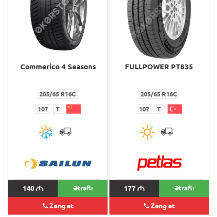
Commerico 4 Seasons
FULLPOWER PT835
205/65 R16C
205/65 R16C
107
T
107
T
140
M
Ətraflı
177
M
Ətraflı
Zəng et
Zəng et