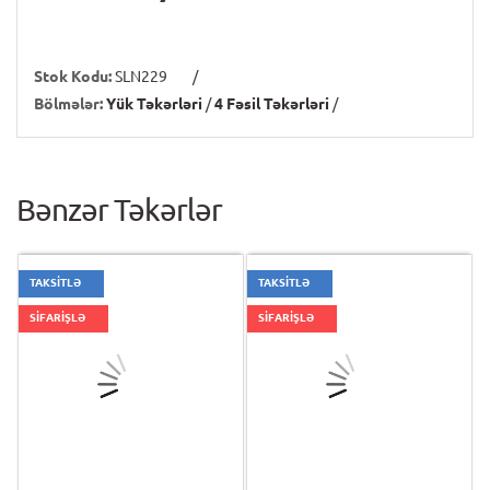
Stok Kodu:
SLN229
/
Bölmələr:
Yük Təkərləri
/
4 Fəsil Təkərləri
/
Bənzər Təkərlər
TAKSİTLƏ
TAKSİTLƏ
SİFARİŞLƏ
SİFARİŞLƏ