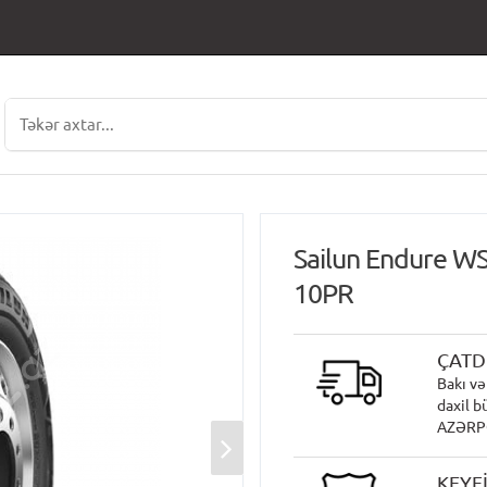
Sailun Endure W
10PR
ÇATD
Bakı və
daxil b
AZƏRPOÇ
KEYF