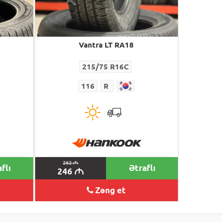
Vantra LT RA18
215/75 R16C
116
R
262
M
flı
Ətraflı
246
M
Zəng et