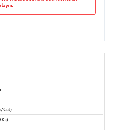
layın.
m
m/saat)
0 Kq)