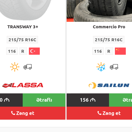
TRANSWAY 3+
Commercio Pro
215/75 R16C
215/75 R16C
116
R
116
R
10
Ətraflı
156
Ətra
M
M
Zəng et
Zəng et