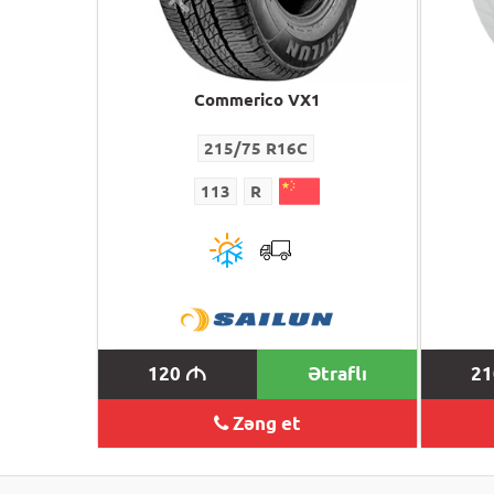
Commerico VX1
215/75 R16C
113
R
120
Ətraflı
2
M
Zəng et