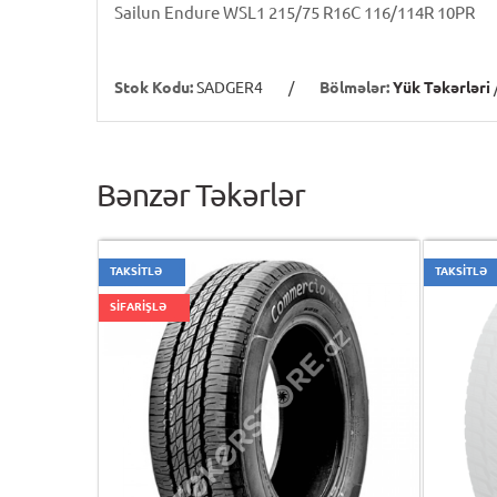
Sailun Endure WSL1 215/75 R16C 116/114R 10PR
Stok Kodu:
SADGER4
/
Bölmələr:
Yük Təkərləri
Bənzər Təkərlər
TAKSİTLƏ
TAKSİTLƏ
SİFARİŞLƏ