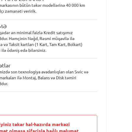
markasının bütün təkər modellərinə 40 000 km
lçı zəmanəti veririk.
MƏ
qədər ən minimal faizlə Kredit satışımız
dur. Həmçinin Nəğd, Rəsmi müqavilə ilə
 və Taksit kartları (1 Kart, Tam Kart, Bolkart)
 ilə ödəniş edə bilərsiniz.
tlər
mizdə son texnologiya avadanlıqları olan Sıvic və
markaları ilə Montaj, Balans və Disk təmiri
dur.
iyiniz təkər hal-hazırda mərkəzi
mət olmasa sifarişlə bağlı məlumat