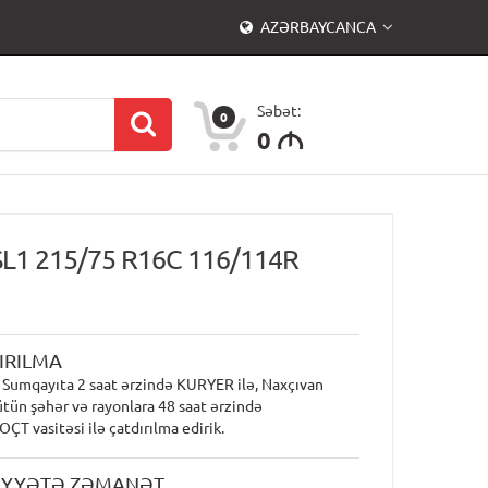
AZƏRBAYCANCA
Səbət:
0
0
M
SL1 215/75 R16C 116/114R
IRILMA
 Sumqayıta 2 saat ərzində KURYER ilə, Naxçıvan
ütün şəhər və rayonlara 48 saat ərzində
T vasitəsi ilə çatdırılma edirik.
İYYƏTƏ ZƏMANƏT