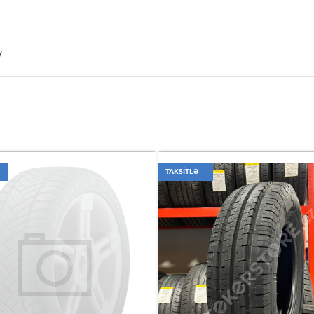
/
TAKSİTLƏ