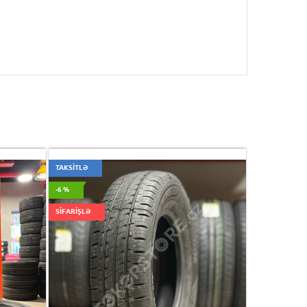
TAKSİTLƏ
-6 %
SİFARİŞLƏ