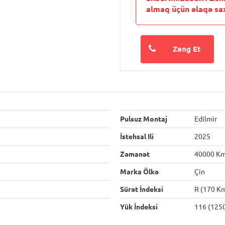
almaq üçün əlaqə sax
Zəng Et
Pulsuz Montaj
Edilmir
İstehsal Ili
2025
Zəmanət
40000 K
Marka Ölkə
Çin
Sürət İndeksi
R (170 K
Yük İndeksi
116 (125