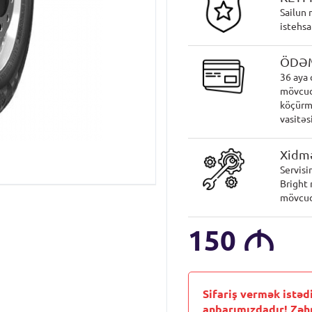
Sailun 
istehsa
ÖDƏ
36 aya 
mövcud
köçürmə
vasitəsi
Xidmə
Servisi
Bright 
mövcud
150
M
Sifariş vermək istəd
anbarımızdadır! Zəh