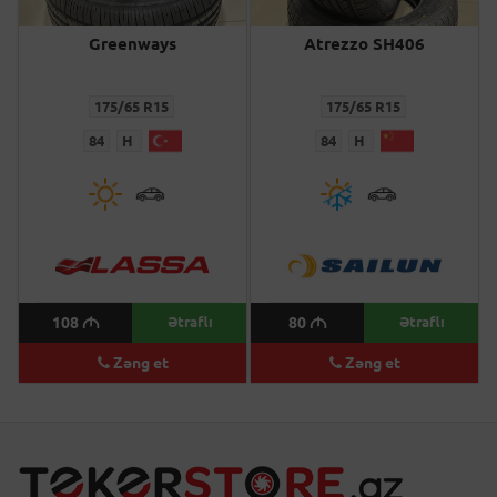
Greenways
Atrezzo SH406
175/65 R15
175/65 R15
84
H
84
H
108
M
Ətraflı
80
M
Ətraflı
Zəng et
Zəng et