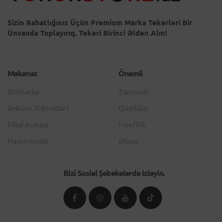
Sizin Rahatlığınız Üçün Premium Marka Təkərləri Bir
Ünvanda Toplayırıq. Təkəri Birinci Əldən Alın!
Məlumat
Önəmli
Xidmətlər
Zəmanət
Reklam Xidmətləri
Qaydalar
Filial Açmaq
Məxfilik
Haqqımızda
Əlaqə
Bizi Sosial Şəbəkələrdə Izləyin.