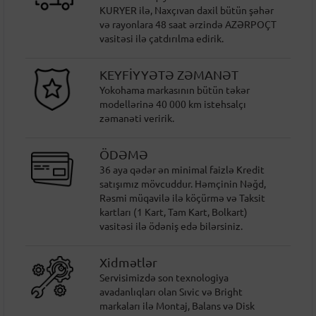
KURYER ilə, Naxçıvan daxil bütün şəhər
və rayonlara 48 saat ərzində AZƏRPOÇT
vasitəsi ilə çatdırılma edirik.
KEYFİYYƏTƏ ZƏMANƏT
Yokohama markasının bütün təkər
modellərinə 40 000 km istehsalçı
zəmanəti veririk.
ÖDƏMƏ
36 aya qədər ən minimal faizlə Kredit
satışımız mövcuddur. Həmçinin Nəğd,
Rəsmi müqavilə ilə köçürmə və Taksit
kartları (1 Kart, Tam Kart, Bolkart)
vasitəsi ilə ödəniş edə bilərsiniz.
Xidmətlər
Servisimizdə son texnologiya
avadanlıqları olan Sıvic və Bright
markaları ilə Montaj, Balans və Disk