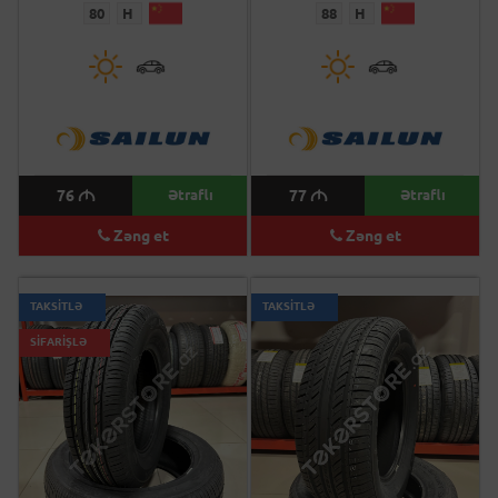
80
H
88
H
76
M
Ətraflı
77
M
Ətraflı
Zəng et
Zəng et
TAKSİTLƏ
TAKSİTLƏ
SİFARİŞLƏ