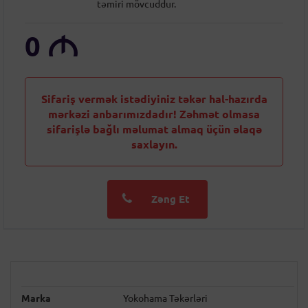
təmiri mövcuddur.
0
M
Sifariş vermək istədiyiniz təkər hal-hazırda
mərkəzi anbarımızdadır! Zəhmət olmasa
sifarişlə bağlı məlumat almaq üçün əlaqə
saxlayın.
Zəng Et
Marka
Yokohama Təkərləri