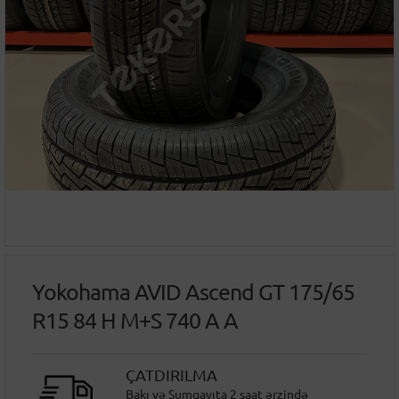
Yokohama AVID Ascend GT 175/65
R15 84 H M+S 740 A A
ÇATDIRILMA
Bakı və Sumqayıta 2 saat ərzində