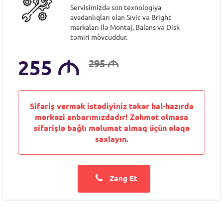
Servisimizdə son texnologiya
avadanlıqları olan Sıvic və Bright
markaları ilə Montaj, Balans və Disk
təmiri mövcuddur.
255
M
295
M
Sifariş vermək istədiyiniz təkər hal-hazırda
mərkəzi anbarımızdadır! Zəhmət olmasa
sifarişlə bağlı məlumat almaq üçün əlaqə
saxlayın.
Zəng Et