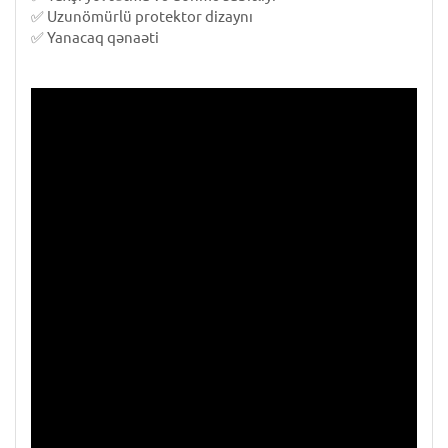
✅ Uzunömürlü protektor dizaynı
✅ Yanacaq qənaəti