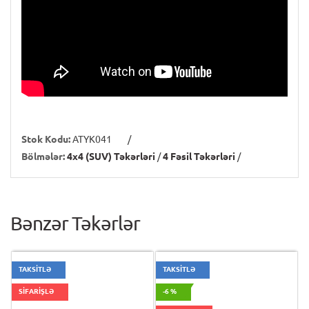
Stok Kodu:
ATYK041
/
Bölmələr:
4x4 (SUV) Təkərləri
/
4 Fəsil Təkərləri
/
Bənzər Təkərlər
TAKSİTLƏ
TAKSİTLƏ
SİFARİŞLƏ
-6 %