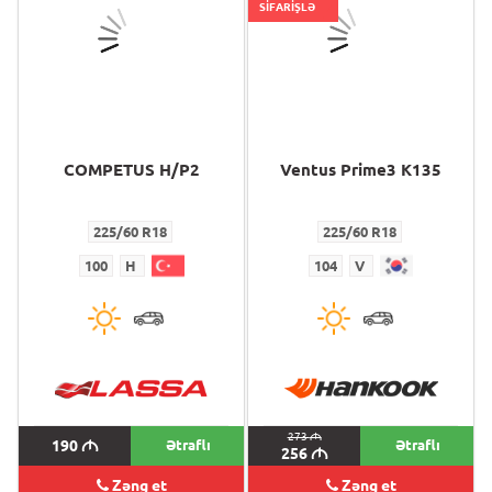
SİFARİŞLƏ
COMPETUS H/P2
Ventus Prime3 K135
225/60 R18
225/60 R18
100
H
104
V
273
M
190
M
Ətraflı
Ətraflı
256
M
Zəng et
Zəng et