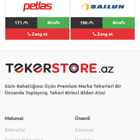
171
M
Ətraflı
190
M
Ətraflı
Zəng et
Zəng et
Sizin Rahatlığınız Üçün Premium Marka Təkərləri Bir
Ünvanda Toplayırıq. Təkəri Birinci Əldən Alın!
Məlumat
Önəmli
Xidmətlər
Zəmanət