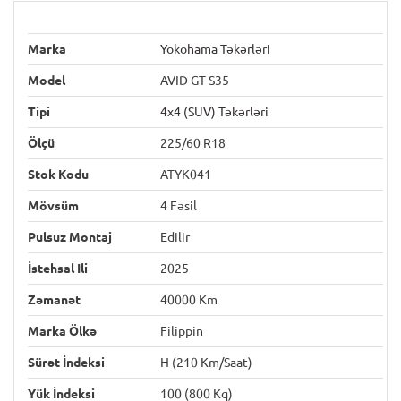
Marka
Yokohama Təkərləri
Model
AVID GT S35
Tipi
4x4 (SUV) Təkərləri
Ölçü
225/60 R18
Stok Kodu
ATYK041
Mövsüm
4 Fəsil
Pulsuz Montaj
Edilir
İstehsal Ili
2025
Zəmanət
40000 Km
Marka Ölkə
Filippin
Sürət İndeksi
H (210 Km/saat)
Yük İndeksi
100 (800 Kq)