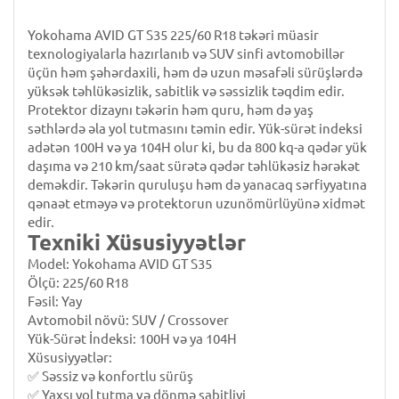
Yokohama AVID GT S35 225/60 R18 təkəri müasir
texnologiyalarla hazırlanıb və SUV sinfi avtomobillər
üçün həm şəhərdaxili, həm də uzun məsafəli sürüşlərdə
yüksək təhlükəsizlik, sabitlik və səssizlik təqdim edir.
Protektor dizaynı təkərin həm quru, həm də yaş
səthlərdə əla yol tutmasını təmin edir.
Yük-sürət indeksi
adətən 100H və ya 104H olur ki, bu da 800 kq-a qədər yük
daşıma və 210 km/saat sürətə qədər təhlükəsiz hərəkət
deməkdir. Təkərin quruluşu həm də yanacaq sərfiyyatına
qənaət etməyə və protektorun uzunömürlüyünə xidmət
edir.
Texniki Xüsusiyyətlər
Model: Yokohama AVID GT S35
Ölçü: 225/60 R18
Fəsil: Yay
Avtomobil növü: SUV / Crossover
Yük-Sürət İndeksi: 100H və ya 104H
Xüsusiyyətlər:
✅ Səssiz və konfortlu sürüş
✅ Yaxşı yol tutma və dönmə sabitliyi