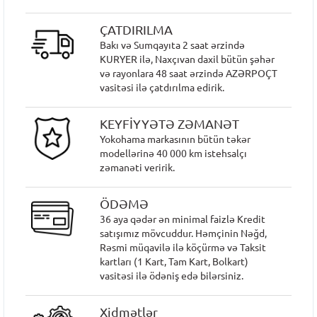
ÇATDIRILMA
Bakı və Sumqayıta 2 saat ərzində
KURYER ilə, Naxçıvan daxil bütün şəhər
və rayonlara 48 saat ərzində AZƏRPOÇT
vasitəsi ilə çatdırılma edirik.
KEYFİYYƏTƏ ZƏMANƏT
Yokohama markasının bütün təkər
modellərinə 40 000 km istehsalçı
zəmanəti veririk.
ÖDƏMƏ
36 aya qədər ən minimal faizlə Kredit
satışımız mövcuddur. Həmçinin Nəğd,
Rəsmi müqavilə ilə köçürmə və Taksit
kartları (1 Kart, Tam Kart, Bolkart)
vasitəsi ilə ödəniş edə bilərsiniz.
Xidmətlər