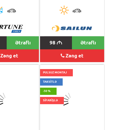
Ətraflı
98
Ətraflı
M
Zəng et
Zəng et
PULSUZ MONTAJ
TAKSİTLƏ
-50 %
SİFARİŞLƏ