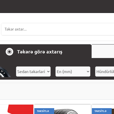
Təkərə görə axtarış
TAKSİTLƏ
TAKSİTLƏ