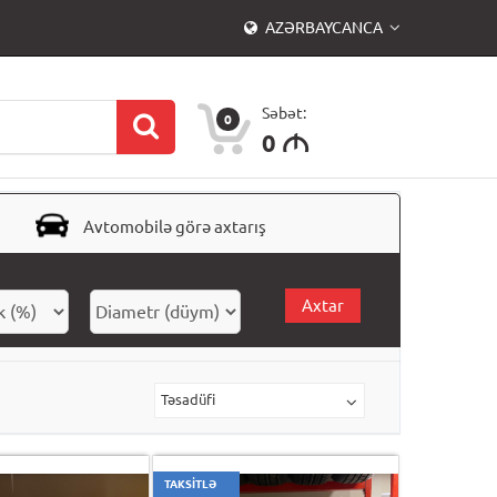
AZƏRBAYCANCA
Səbət:
0
0
M
Avtomobilə görə axtarış
Axtar
Təsadüfi
TAKSİTLƏ