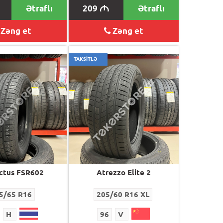
Ətraflı
209
Ətraflı
M
Zəng et
Zəng et
TAKSİTLƏ
ctus FSR602
Atrezzo Elite 2
5/65 R16
205/60 R16 XL
H
96
V