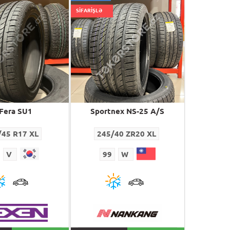
SİFARİŞLƏ
Fera SU1
Sportnex NS-25 A/S
/45 R17 XL
245/40 ZR20 XL
V
99
W