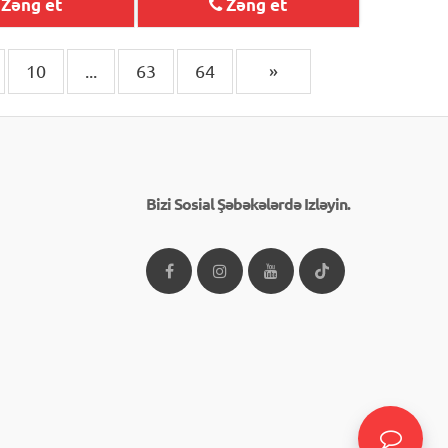
Zəng et
Zəng et
10
...
63
64
»
Bizi Sosial Şəbəkələrdə Izləyin.