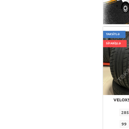
495
M
425
M
TAKSİTLƏ
SİFARİŞLƏ
VELOX
285
99