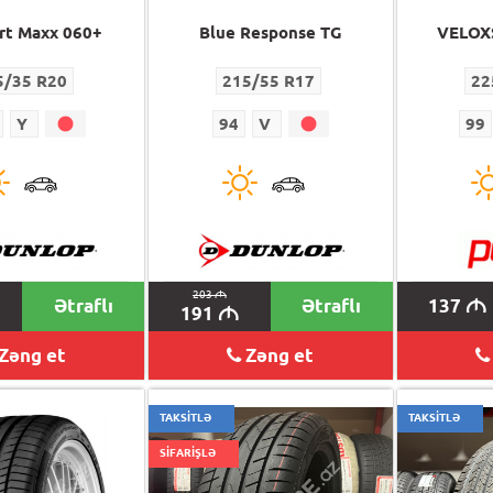
rt Maxx 060+
Blue Response TG
VELOX
5/35 R20
215/55 R17
22
Y
94
V
99
203
M
Ətraflı
Ətraflı
137
M
191
M
Zəng et
Zəng et
TAKSİTLƏ
TAKSİTLƏ
SİFARİŞLƏ