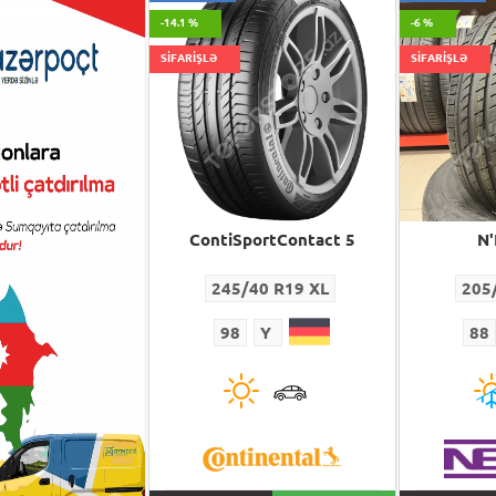
-14.1 %
-6 %
SİFARİŞLƏ
SİFARİŞLƏ
portContact 5
ContiSportContact 5
N'
40 R19 XL
245/40 R19 XL
205
Y
98
Y
88