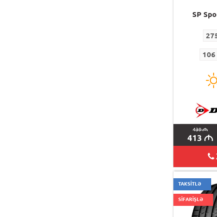
SP Spo
27
106
439
M
413
M
TAKSİTLƏ
SİFARİŞLƏ