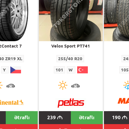
tContact 7
Velox Sport PT741
40 ZR19 XL
255/40 R20
24
Y
101
W
105
Ətraflı
239
Ətraflı
190
M
M