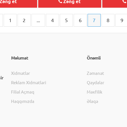
Zəng et
Zəng et
1
2
...
4
5
6
7
8
9
Məlumat
Önəmli
Xidmətlər
Zəmanət
ir
Reklam Xidmətləri
Qaydalar
Filial Açmaq
Məxfilik
Haqqımızda
Əlaqə