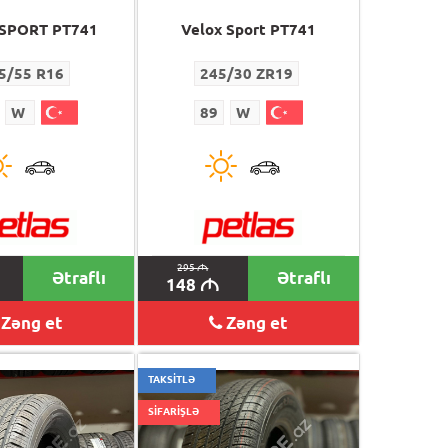
SPORT PT741
Velox Sport PT741
5/55 R16
245/30 ZR19
W
89
W
295
M
Ətraflı
Ətraflı
148
M
Zəng et
Zəng et
TAKSİTLƏ
SİFARİŞLƏ