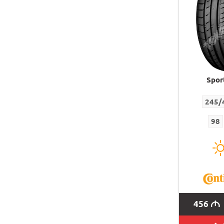
Spor
245/
98
456
M