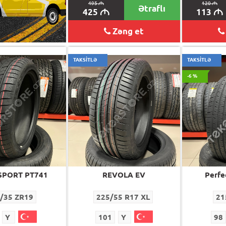
495
M
120
M
Ətraflı
425
113
M
M
Zəng et
TAKSİTLƏ
TAKSİTLƏ
-6 %
SPORT PT741
REVOLA EV
Perfe
/35 ZR19
225/55 R17 XL
21
Y
101
Y
98