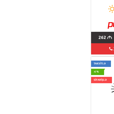
262
M
TAKSİTLƏ
-6 %
SİFARİŞLƏ