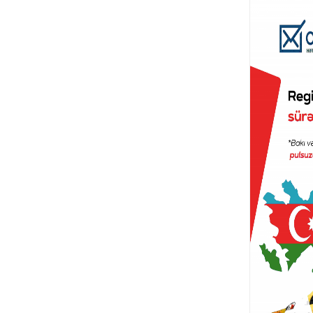
ContiS
245/
98