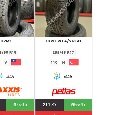
HPM3
EXPLERO A/S PT41
5/60 R18
255/65 R17
V
110
H
Ətraflı
211
Ətraflı
M