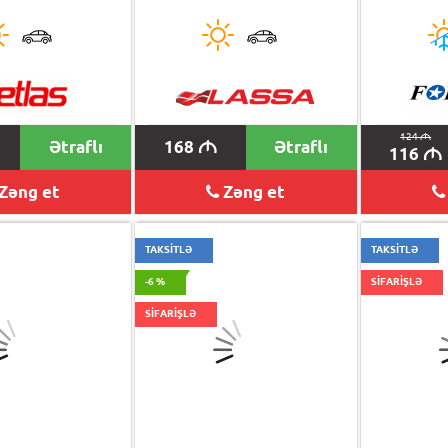
124
M
Ətraflı
168
Ətraflı
M
116
M
Zəng et
Zəng et
TAKSİTLƏ
TAKSİTLƏ
-6 %
SİFARİŞLƏ
SİFARİŞLƏ