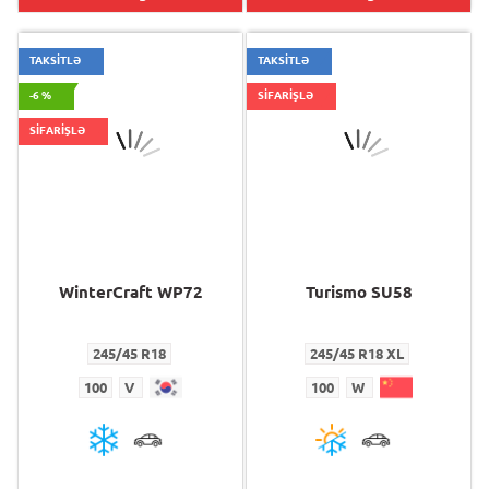
TAKSİTLƏ
TAKSİTLƏ
-6 %
SİFARİŞLƏ
SİFARİŞLƏ
WinterCraft WP72
Turismo SU58
245/45 R18
245/45 R18 XL
100
V
100
W