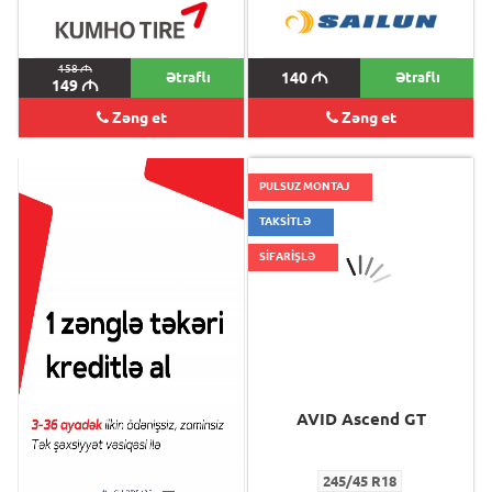
158
M
Ətraflı
140
M
Ətraflı
149
M
Zəng et
Zəng et
PULSUZ MONTAJ
TAKSİTLƏ
SİFARİŞLƏ
AVID Ascend GT
AVID Ascend GT
245/45 R18
245/45 R18