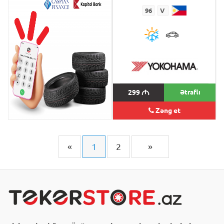
96
V
96
V
299
M
299
M
Ətraflı
Zəng et
«
1
2
»