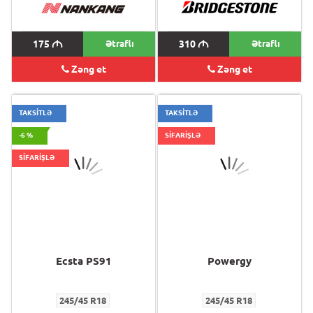
175
M
Ətraflı
310
M
Ətraflı
Zəng et
Zəng et
TAKSİTLƏ
TAKSİTLƏ
-6 %
SİFARİŞLƏ
SİFARİŞLƏ
Ecsta PS91
Powergy
245/45 R18
245/45 R18