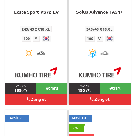
Ecsta Sport PS72 EV
Solus Advance TA51+
245/45 ZR18 XL
245/45 R18 XL
100
Y
100
V
212
M
202
M
Ətraflı
Ətraflı
199
M
190
M
Zəng et
Zəng et
TAKSİTLƏ
TAKSİTLƏ
-6 %