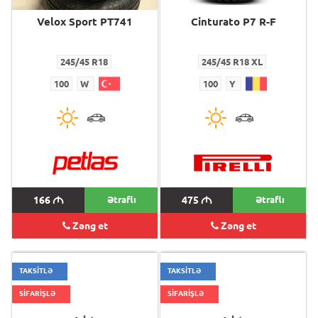
Velox Sport PT741
Cinturato P7 R-F
245/45 R18
245/45 R18 XL
100
W
100
Y
166
M
Ətraflı
475
M
Ətraflı
Zəng et
Zəng et
TAKSİTLƏ
TAKSİTLƏ
SİFARİŞLƏ
SİFARİŞLƏ