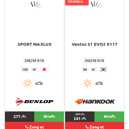
SİFARİŞLƏ
SPORT MAXLUX
Ventus S1 EVO2 K117
245/45 R18
245/45 R18
100
W
96
W
257
M
277
M
Ətraflı
Ətraflı
241
M
Zəng et
Zəng et