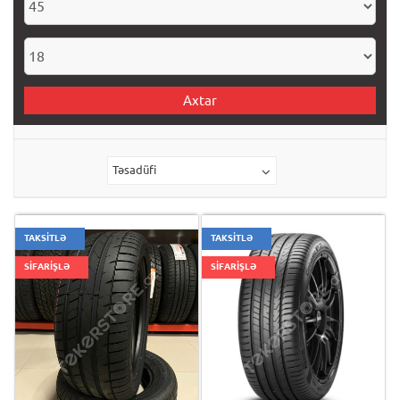
Axtar
Təsadüfi
TAKSİTLƏ
TAKSİTLƏ
SİFARİŞLƏ
SİFARİŞLƏ