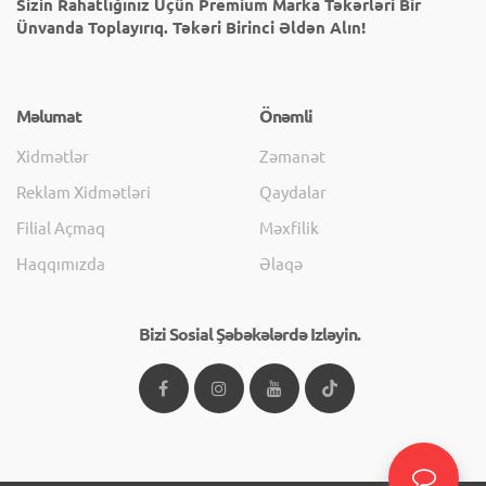
Sizin Rahatlığınız Üçün Premium Marka Təkərləri Bir
Ünvanda Toplayırıq. Təkəri Birinci Əldən Alın!
Məlumat
Önəmli
Xidmətlər
Zəmanət
Reklam Xidmətləri
Qaydalar
Filial Açmaq
Məxfilik
Haqqımızda
Əlaqə
Bizi Sosial Şəbəkələrdə Izləyin.