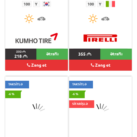
100
Y
100
Y
232
M
Ətraflı
355
M
Ətraflı
218
M
Zəng et
Zəng et
TAKSİTLƏ
TAKSİTLƏ
-6 %
-6 %
SİFARİŞLƏ