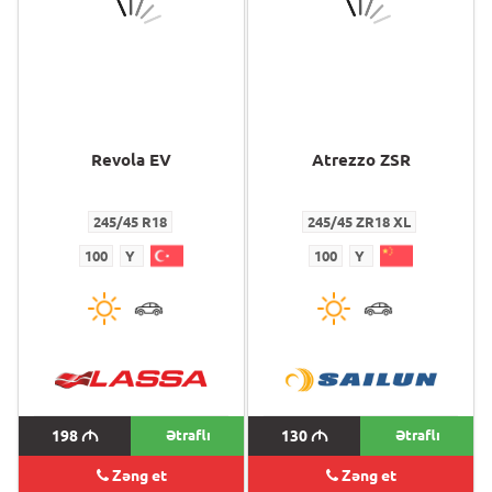
Revola EV
Atrezzo ZSR
245/45 R18
245/45 ZR18 XL
100
Y
100
Y
198
M
Ətraflı
130
M
Ətraflı
Zəng et
Zəng et