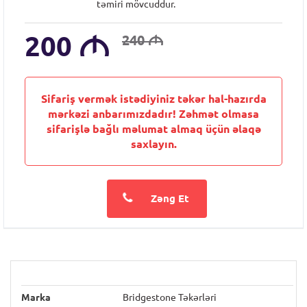
təmiri mövcuddur.
200
M
240
M
Sifariş vermək istədiyiniz təkər hal-hazırda
mərkəzi anbarımızdadır! Zəhmət olmasa
sifarişlə bağlı məlumat almaq üçün əlaqə
saxlayın.
Zəng Et
Marka
Bridgestone Təkərləri