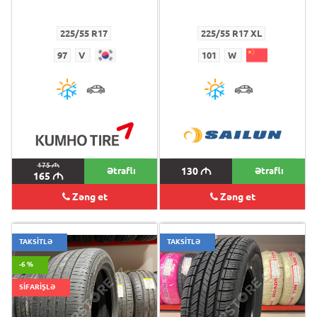
225/55 R17
225/55 R17 XL
97
V
101
W
175
M
Ətraflı
130
M
Ətraflı
165
M
Zəng et
Zəng et
TAKSİTLƏ
TAKSİTLƏ
-6 %
SİFARİŞLƏ