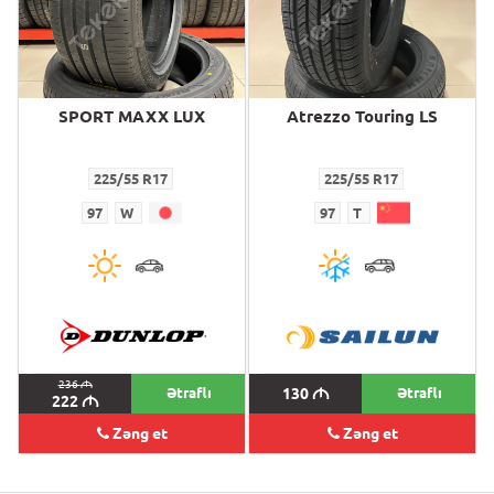
SPORT MAXX LUX
Atrezzo Touring LS
225/55 R17
225/55 R17
97
W
97
T
236
M
Ətraflı
130
M
Ətraflı
222
M
Zəng et
Zəng et