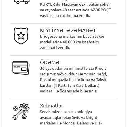
KURYER ilə, Naxçıvan daxil bütün şəhər
və rayonlara 48 saat ərzində AZƏRPOÇT
vasitəsi ilə çatdırılma edirik.
KEYFİYYƏTƏ ZƏMANƏT
Bridgestone markasının bütün təkər
modellərinə 40 000 km istehsalçı
zəmanəti veririk.
ÖDƏMƏ
36 aya qədər ən minimal faizlə Kredit
satışımız mövcuddur. Həmçinin Nəğd,
Rəsmi müqavilə ilə köçürmə və Taksit
kartları (1 Kart, Tam Kart, Bolkart)
vasitəsi ilə ödəniş edə bilərsiniz.
Xidmətlər
Servisimizdə son texnologiya
avadanlıqları olan Sıvic və Bright
markaları ilə Montaj, Balans və Disk