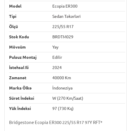
Model
Ecopia ER300
Tipi
Sedan Təkərləri
Ölçü
225/55 R17
Stok Kodu
BRDTM029
Mövsüm
Yay
Pulsuz Montaj
Edilir
İstehsal Ili
2024
Zəmanət
40000 Km
Marka Ölkə
İndoneziya
Sürət İndeksi
W (270 Km/saat)
Yük İndeksi
97 (730 Kq)
Bridgestone Ecopia ER300 225/55 R17 97Y RFT*