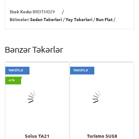
Stok Kodu:
BRDTM029
/
Bölmələr:
Sedan Təkərləri
/
Yay Təkərləri
/
Run Flat
/
Bənzər Təkərlər
TAKSİTLƏ
TAKSİTLƏ
-6 %
Solus TA21
Turismo SU58