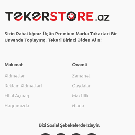
Sizin Rahatlığınız Üçün Premium Marka Təkərləri Bir
Ünvanda Toplayırıq. Təkəri Birinci Əldən Alın!
Məlumat
Önəmli
Xidmətlər
Zəmanət
Reklam Xidmətləri
Qaydalar
Filial Açmaq
Məxfilik
Haqqımızda
Əlaqə
Bizi Sosial Şəbəkələrdə Izləyin.