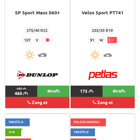
SP Sport Maxx 060+
Velox Sport PT741
275/40 R22
235/35 R19
107
V
91
W
489
M
Ətraflı
175
M
Ətraflı
460
M
Zəng et
Zəng et
TAKSİTLƏ
PULSUZ MONTAJ
-6 %
TAKSİTLƏ