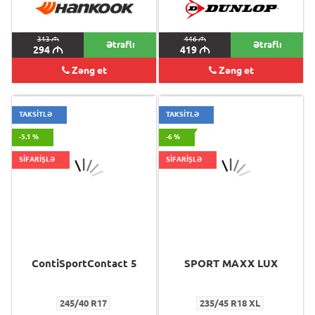
313
M
446
M
Ətraflı
Ətraflı
294
M
419
M
Zəng et
Zəng et
TAKSİTLƏ
TAKSİTLƏ
-5.1 %
-6 %
SİFARİŞLƏ
SİFARİŞLƏ
ContiSportContact 5
SPORT MAXX LUX
245/40 R17
235/45 R18 XL