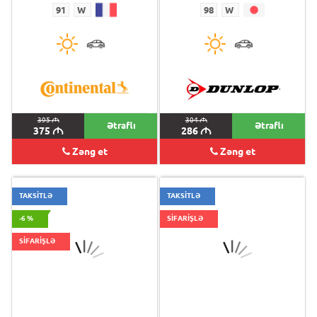
91
W
98
W
395
M
304
M
Ətraflı
Ətraflı
375
M
286
M
Zəng et
Zəng et
TAKSİTLƏ
TAKSİTLƏ
-6 %
SİFARİŞLƏ
SİFARİŞLƏ