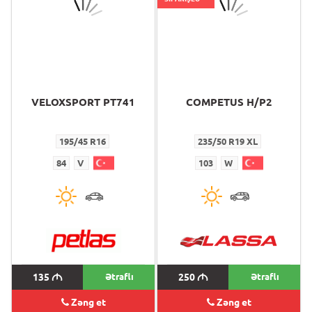
VELOXSPORT PT741
COMPETUS H/P2
195/45 R16
235/50 R19 XL
84
V
103
W
135
M
Ətraflı
250
M
Ətraflı
Zəng et
Zəng et