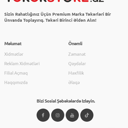
Sizin Rahatlığınız Üçün Premium Marka Təkərləri Bir
Ünvanda Toplayırıq. Təkəri Birinci Əldən Alın!
Məlumat
Önəmli
Xidmətlər
Zəmanət
Reklam Xidmətləri
Qaydalar
Filial Açmaq
Məxfilik
Haqqımızda
Əlaqə
Bizi Sosial Şəbəkələrdə Izləyin.