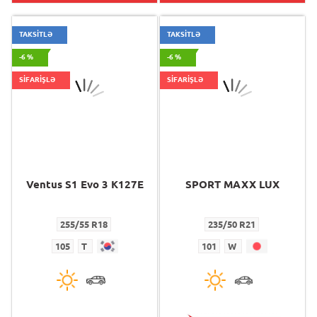
TAKSİTLƏ
TAKSİTLƏ
-6 %
-6 %
SİFARİŞLƏ
SİFARİŞLƏ
Ventus S1 Evo 3 K127E
SPORT MAXX LUX
255/55 R18
235/50 R21
105
T
101
W