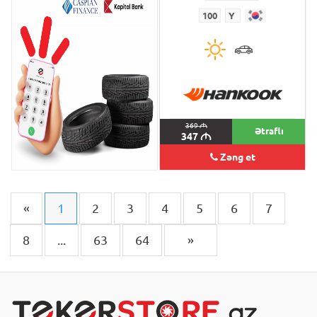
100
Y
100
Y
369
M
369
M
Ətraflı
347
M
347
M
Zəng et
«
1
2
3
4
5
6
7
8
...
63
64
»