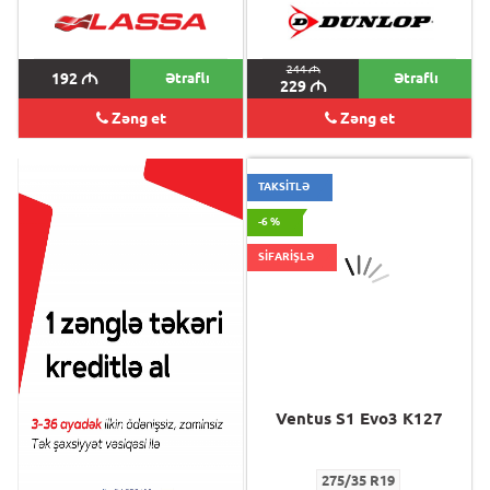
244
M
192
M
Ətraflı
Ətraflı
229
M
Zəng et
Zəng et
TAKSİTLƏ
-6 %
SİFARİŞLƏ
Ventus S1 Evo3 K127
Ventus S1 Evo3 K127
275/35 R19
275/35 R19