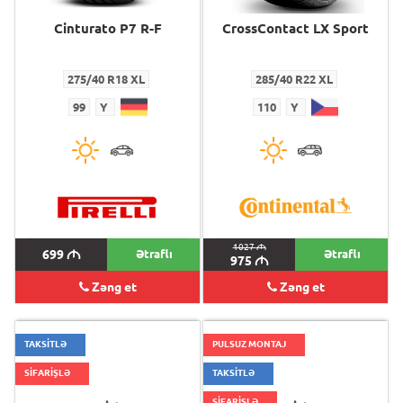
Cinturato P7 R-F
CrossContact LX Sport
275/40 R18 XL
285/40 R22 XL
99
Y
110
Y
1027
M
699
M
Ətraflı
Ətraflı
975
M
Zəng et
Zəng et
TAKSİTLƏ
PULSUZ MONTAJ
SİFARİŞLƏ
TAKSİTLƏ
SİFARİŞLƏ