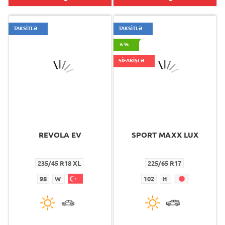
TAKSİTLƏ
TAKSİTLƏ
-6 %
SİFARİŞLƏ
REVOLA EV
SPORT MAXX LUX
235/45 R18 XL
225/65 R17
98
W
102
H