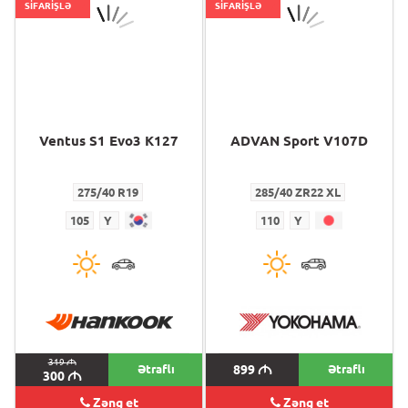
SİFARİŞLƏ
SİFARİŞLƏ
Ventus S1 Evo3 K127
ADVAN Sport V107D
275/40 R19
285/40 ZR22 XL
105
Y
110
Y
319
M
Ətraflı
899
M
Ətraflı
300
M
Zəng et
Zəng et