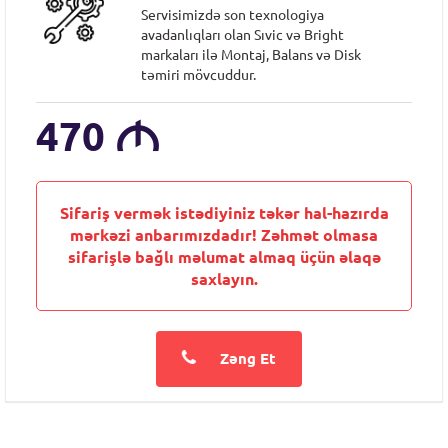
Servisimizdə son texnologiya
avadanlıqları olan Sıvic və Bright
markaları ilə Montaj, Balans və Disk
təmiri mövcuddur.
470
M
Sifariş vermək istədiyiniz təkər hal-hazırda
mərkəzi anbarımızdadır! Zəhmət olmasa
sifarişlə bağlı məlumat almaq üçün əlaqə
saxlayın.
Zəng Et