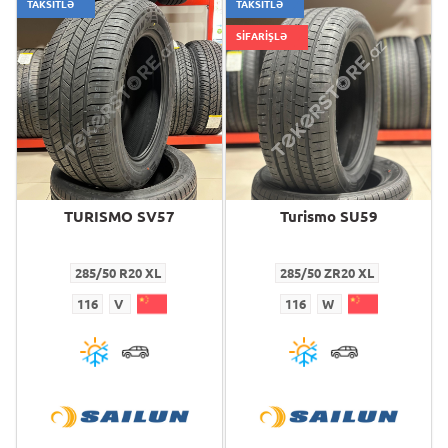
TAKSİTLƏ
TAKSİTLƏ
SİFARİŞLƏ
TURISMO SV57
Turismo SU59
285/50 R20 XL
285/50 ZR20 XL
116
V
116
W