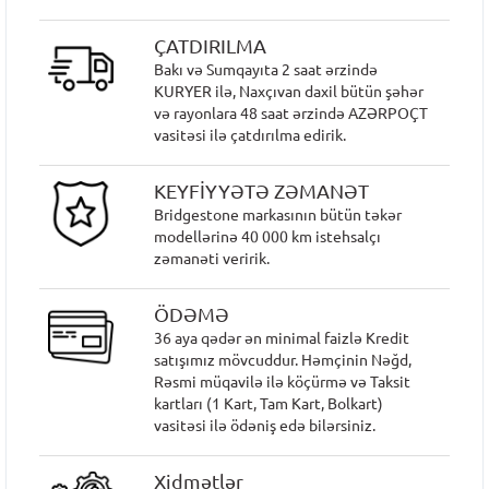
ÇATDIRILMA
Bakı və Sumqayıta 2 saat ərzində
KURYER ilə, Naxçıvan daxil bütün şəhər
və rayonlara 48 saat ərzində AZƏRPOÇT
vasitəsi ilə çatdırılma edirik.
KEYFİYYƏTƏ ZƏMANƏT
Bridgestone markasının bütün təkər
modellərinə 40 000 km istehsalçı
zəmanəti veririk.
ÖDƏMƏ
36 aya qədər ən minimal faizlə Kredit
satışımız mövcuddur. Həmçinin Nəğd,
Rəsmi müqavilə ilə köçürmə və Taksit
kartları (1 Kart, Tam Kart, Bolkart)
vasitəsi ilə ödəniş edə bilərsiniz.
Xidmətlər