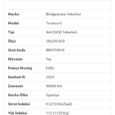
Marka
Bridgestone Təkərləri
Model
Turanza 6
Tipi
4x4 (SUV) Təkərləri
Ölçü
285/50 R20
Stok Kodu
BRDTM018
Mövsüm
Yay
Pulsuz Montaj
Edilir
İstehsal Ili
2024
Zəmanət
40000 Km
Marka Ölkə
İspaniya
Sürət İndeksi
H (210 Km/saat)
Yük İndeksi
112 (1120 Kq)