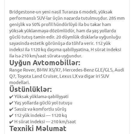
Bridgestone-un yeni nəsil Turanza 6 modeli, yüksək
performanslı SUV-lar üçün nəzərdə tutulmuşdur. 285 mm
genişlik və 50% profil hündürlüyü ilə bu təkər həm
yüksək yüklənməyə dözümlüdür, həm də yaş yollarda
güclü tutuş təmin edir. 20 düymlük disklərlə uyğunluğu
sayəsində estetik görünüşə də töhfə verir. 112 yük
indeksi ilə 1120 kq daşıma qabiliyyətinə, H sürət indeksi
ilə isə 210 km/saat sürətə uyğundur.
Uyğun Avtomobillər:
Range Rover, BMW X5/X7, Mercedes-Benz GLE/GLS, Audi
Q7, Toyota Land Cruiser, Lexus LX və digər iri SUV
modelləri.
Üstünlüklər:
✔️ Yüksək yükləmə qabiliyyəti
✔️ Yaş yollarda güclü yol tutuşu
✔️ Səssiz və komfortlu sürüş
✔️ 112 yük indeksi — 1120 kq
✔️ H sürət indeksi — 210 km/saat
Texniki Məlumat