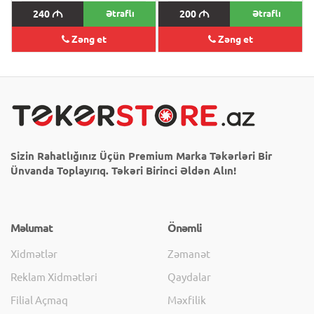
240
M
Ətraflı
200
M
Ətraflı
Zəng et
Zəng et
Sizin Rahatlığınız Üçün Premium Marka Təkərləri Bir
Ünvanda Toplayırıq. Təkəri Birinci Əldən Alın!
Məlumat
Önəmli
Xidmətlər
Zəmanət
Reklam Xidmətləri
Qaydalar
Filial Açmaq
Məxfilik