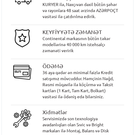
KURYER ilə, Naxçıvan daxil bütün şəhər
və rayonlara 48 saat ərzində AZƏRPOÇT
vasitəsi ilə çatdırılma edirik.
KEYFİYYƏTƏ ZƏMANƏT
Continental markasının bütün təkər
modellərinə 40 000 km istehsalçı
zəmanəti veririk
ÖDƏMƏ
36 aya qədər ən minimal faizlə Kredit
satışımız mövcuddur. Həmçinin Nəğd,
Rəsmi müqavilə ilə köçürmə və Taksit
kartları (1 Kart, Tam Kart, Bolkart)
vasitəsi ilə ödəniş edə bilərsiniz.
Xidmətlər
Servisimizdə son texnologiya
avadanlıqları olan Sıvic və Bright
markaları ilə Montaj, Balans və Disk