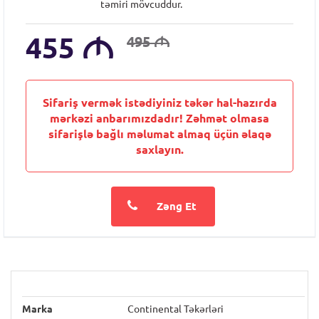
təmiri mövcuddur.
455
M
495
M
Sifariş vermək istədiyiniz təkər hal-hazırda
mərkəzi anbarımızdadır! Zəhmət olmasa
sifarişlə bağlı məlumat almaq üçün əlaqə
saxlayın.
Zəng Et
Marka
Continental Təkərləri