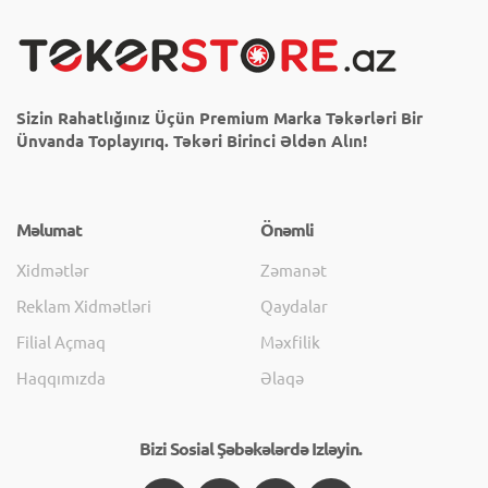
Sizin Rahatlığınız Üçün Premium Marka Təkərləri Bir
Ünvanda Toplayırıq. Təkəri Birinci Əldən Alın!
Məlumat
Önəmli
Xidmətlər
Zəmanət
Reklam Xidmətləri
Qaydalar
Filial Açmaq
Məxfilik
Haqqımızda
Əlaqə
Bizi Sosial Şəbəkələrdə Izləyin.