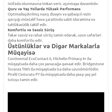
istifadə olunmasına imkan verir, aşınmaya davamlıdır.
Quru və Yaş Yollarda Yüksək Performans
Optimallaşdırılmış naxış dizaynı və qabaqcıl rezin
qarışığı müxtəlif hava şəraitində sabit idarəetmə və
təhlükəsizlik təklif edir.
Komfortlu və Səssiz Sürüş
Təkər səssiz və rahat sürüş təmin edərək, uzun səfərləri
daha komfortlu edir.
Üstünlüklər və Digər Markalarla
Müqayisə
Continental EcoContact 6, Michelin Primacy 4+ ilə
müqayisədə daha çox yanacağa qənaət edir. Bridgestone
Turanza T005 ilə müqayisədə isə daha uzunömürlüdür.
Pirelli Cinturato P7 ilə müqayisədə daha yaxşı yaş yol
tutuşu təmin edir.