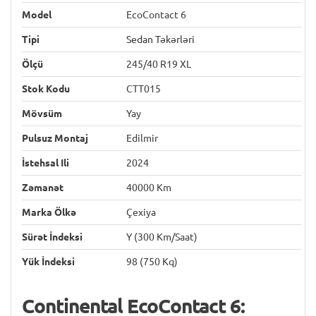
Model
EcoContact 6
Tipi
Sedan Təkərləri
Ölçü
245/40 R19 XL
Stok Kodu
CTT015
Mövsüm
Yay
Pulsuz Montaj
Edilmir
İstehsal Ili
2024
Zəmanət
40000 Km
Marka Ölkə
Çexiya
Sürət İndeksi
Y (300 Km/saat)
Yük İndeksi
98 (750 Kq)
Continental EcoContact 6: