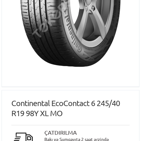
Continental EcoContact 6 245/40
R19 98Y XL MO
ÇATDIRILMA
Bakı və Sumqayıta 2 saat ərzində