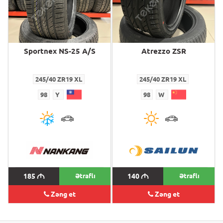
Sportnex NS-25 A/S
Atrezzo ZSR
245/40 ZR19 XL
245/40 ZR19 XL
98
Y
98
W
185
M
Ətraflı
140
M
Ətraflı
Zəng et
Zəng et