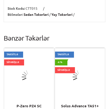
Stok Kodu:
CTT015
/
Bölmələr:
Sedan Təkərləri
/
Yay Təkərləri
/
Bənzər Təkərlər
TAKSİTLƏ
TAKSİTLƏ
SİFARİŞLƏ
-6 %
SİFARİŞLƏ
P-Zero PZ4 SC
Solus Advance TA51+