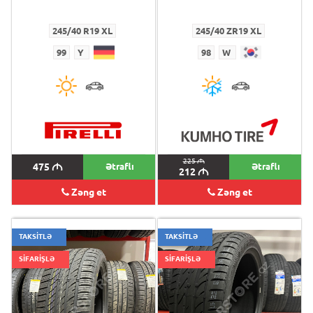
245/40 R19 XL
245/40 ZR19 XL
99
Y
98
W
225
M
475
M
Ətraflı
Ətraflı
212
M
Zəng et
Zəng et
TAKSİTLƏ
TAKSİTLƏ
SİFARİŞLƏ
SİFARİŞLƏ