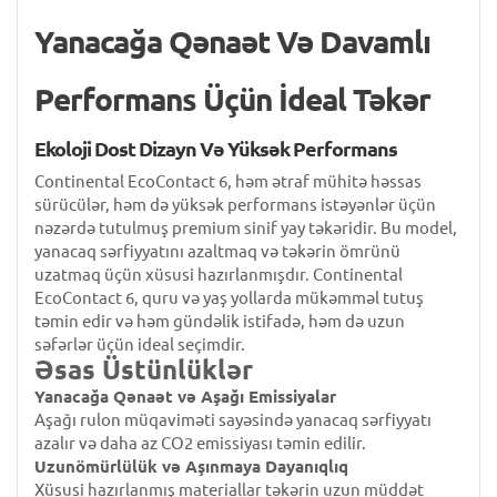
Yanacağa Qənaət Və Davamlı
Performans Üçün İdeal Təkər
Ekoloji Dost Dizayn Və Yüksək Performans
Continental EcoContact 6, həm ətraf mühitə həssas
sürücülər, həm də yüksək performans istəyənlər üçün
nəzərdə tutulmuş premium sinif yay təkəridir. Bu model,
yanacaq sərfiyyatını azaltmaq və təkərin ömrünü
uzatmaq üçün xüsusi hazırlanmışdır. Continental
EcoContact 6, quru və yaş yollarda mükəmməl tutuş
təmin edir və həm gündəlik istifadə, həm də uzun
səfərlər üçün ideal seçimdir.
Əsas Üstünlüklər
Yanacağa Qənaət və Aşağı Emissiyalar
Aşağı rulon müqaviməti sayəsində yanacaq sərfiyyatı
azalır və daha az CO2 emissiyası təmin edilir.
Uzunömürlülük və Aşınmaya Dayanıqlıq
Xüsusi hazırlanmış materiallar təkərin uzun müddət