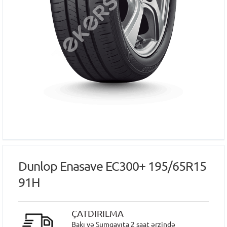
Dunlop Enasave EC300+ 195/65R15
91H
ÇATDIRILMA
Bakı və Sumqayıta 2 saat ərzində