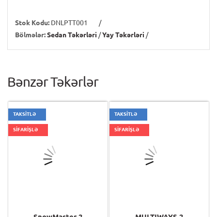
Stok Kodu:
DNLPTT001
/
Bölmələr:
Sedan Təkərləri
/
Yay Təkərləri
/
Bənzər Təkərlər
TAKSİTLƏ
TAKSİTLƏ
SİFARİŞLƏ
SİFARİŞLƏ
SnowMaster 2
MULTIWAYS 2