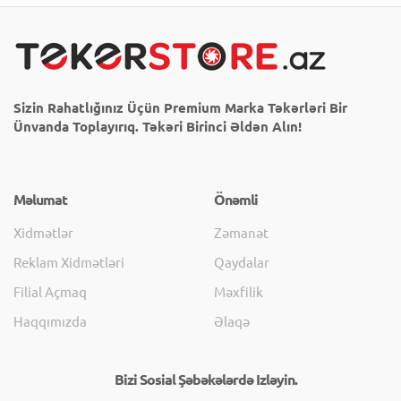
Sizin Rahatlığınız Üçün Premium Marka Təkərləri Bir
Ünvanda Toplayırıq. Təkəri Birinci Əldən Alın!
Məlumat
Önəmli
Xidmətlər
Zəmanət
Reklam Xidmətləri
Qaydalar
Filial Açmaq
Məxfilik
Haqqımızda
Əlaqə
Bizi Sosial Şəbəkələrdə Izləyin.