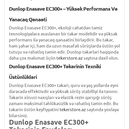
Dunlop Enasave EC300+ – Yüksək Performans Və
Yanacaq Qənaəti
Dunlop Enasave EC300+, ekoloji cəhətdən təmiz
texnologiyalara əsaslanan bir təkər modelidir və yüksək
performans ilə yanacaq qənaətini birləşdirir. Bu təkər,
həm şəhər içi, həm də uzun məsafəli sürüşlərdə üstün yol
tutuşu və rahatlıq təmin edir. Dunlop təkərləri haqqında
daha çox məlumat üçün
tekerstore.az
saytına daxil olun.
Dunlop Enasave EC300+ Təkərinin Texniki
Üstünlükləri
Dunlop Enasave EC300+ təkəri, quru və yaş yollarda eyni
dərəcədə effektivdir və yüksək sürüş stabilliyi ilə tanınır.
Təkərin xüsusi naxışları və elastik rezin qarışığı sürüş
zamanı maksimal təhlükəsizlik və rahatlıq təmin edir. Bu
təkərin üstün keyfiyyətini
tekerstore.az
saytında yoxlaya
bilərsiniz.
Dunlop Enasave EC300+