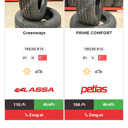
Greenways
PRIME COMFORT
195/65 R15
195/65 R15
91
H
91
V
110
M
Ətraflı
104
M
Ətraflı
Zəng et
Zəng et