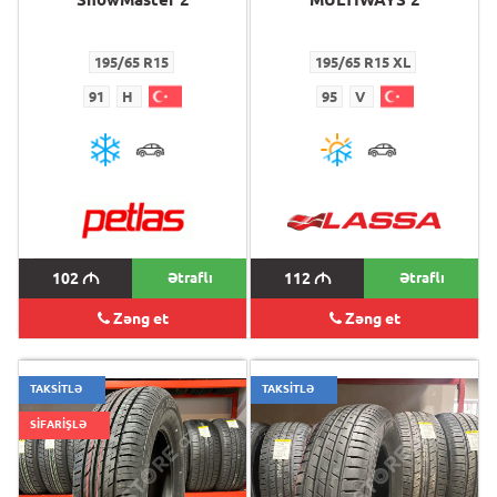
195/65 R15
195/65 R15 XL
91
H
95
V
102
M
Ətraflı
112
M
Ətraflı
Zəng et
Zəng et
TAKSİTLƏ
TAKSİTLƏ
SİFARİŞLƏ