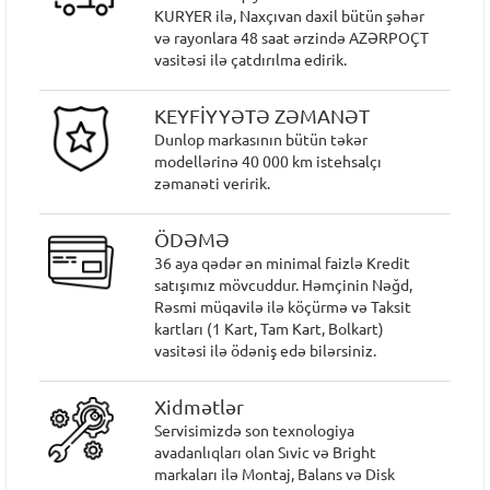
KURYER ilə, Naxçıvan daxil bütün şəhər
və rayonlara 48 saat ərzində AZƏRPOÇT
vasitəsi ilə çatdırılma edirik.
KEYFİYYƏTƏ ZƏMANƏT
Dunlop markasının bütün təkər
modellərinə 40 000 km istehsalçı
zəmanəti veririk.
ÖDƏMƏ
36 aya qədər ən minimal faizlə Kredit
satışımız mövcuddur. Həmçinin Nəğd,
Rəsmi müqavilə ilə köçürmə və Taksit
kartları (1 Kart, Tam Kart, Bolkart)
vasitəsi ilə ödəniş edə bilərsiniz.
Xidmətlər
Servisimizdə son texnologiya
avadanlıqları olan Sıvic və Bright
markaları ilə Montaj, Balans və Disk