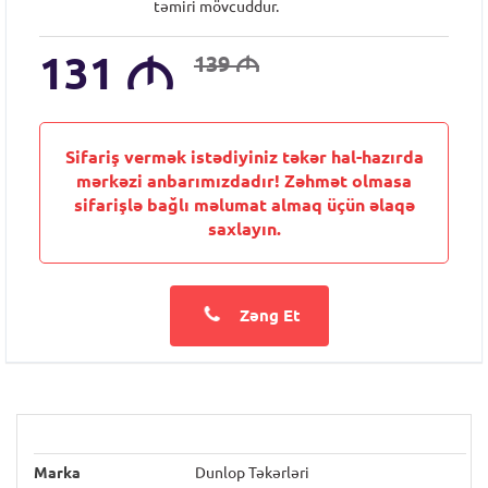
təmiri mövcuddur.
131
M
139
M
Sifariş vermək istədiyiniz təkər hal-hazırda
mərkəzi anbarımızdadır! Zəhmət olmasa
sifarişlə bağlı məlumat almaq üçün əlaqə
saxlayın.
Zəng Et
Marka
Dunlop Təkərləri