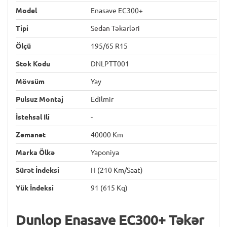
Model
Enasave EC300+
Tipi
Sedan Təkərləri
Ölçü
195/65 R15
Stok Kodu
DNLPTT001
Mövsüm
Yay
Pulsuz Montaj
Edilmir
İstehsal Ili
-
Zəmanət
40000 Km
Marka Ölkə
Yaponiya
Sürət İndeksi
H (210 Km/saat)
Yük İndeksi
91 (615 Kq)
Dunlop Enasave EC300+ Təkər