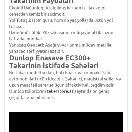
Təkərinin Faydaları
Ekoloji Uyğunluq: Azaldılmış karbon izi ilə ekoloji
cəhətdən təmiz bir seçimdir.
Yol Tutuşu: Həm quru, həm də yaş yollarda üstün yol
tutuşu.
Uzunömürlülük: Yüksək aşınma müqaviməti ilə uzun
istifadə müddəti.
Yanacaq Qənaəti: Aşağı yuvarlanma müqaviməti ilə
yanacaq sərfiyyatını azaldır.
Dunlop Enasave EC300+
Təkərinin İstifadə Sahələri
Bu təkər modeli sedan, hatchback və kompakt SUV
avtomobilləri üçün idealdır. Şəhər içi, magistral yollar və
uzun məsafəli səfərlər üçün effektiv həll təqdim edir.
Dunlop təkərlərini
tekerstore.az
saytında ən geniş
çeşiddə tapa bilərsiniz.