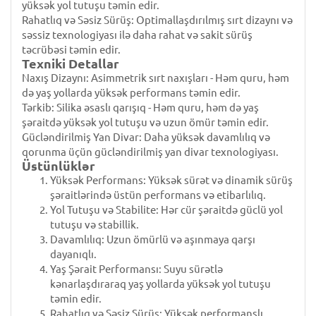
yüksək yol tutuşu təmin edir.
Rahatlıq və Səsiz Sürüş: Optimallaşdırılmış sırt dizaynı və
səssiz texnologiyası ilə daha rahat və sakit sürüş
təcrübəsi təmin edir.
Texniki Detallar
Naxış Dizaynı: Asimmetrik sırt naxışları - Həm quru, həm
də yaş yollarda yüksək performans təmin edir.
Tərkib: Silika əsaslı qarışıq - Həm quru, həm də yaş
şəraitdə yüksək yol tutuşu və uzun ömür təmin edir.
Gücləndirilmiş Yan Divar: Daha yüksək davamlılıq və
qorunma üçün gücləndirilmiş yan divar texnologiyası.
Üstünlüklər
Yüksək Performans: Yüksək sürət və dinamik sürüş
şəraitlərində üstün performans və etibarlılıq.
Yol Tutuşu və Stabilite: Hər cür şəraitdə güclü yol
tutuşu və stabillik.
Davamlılıq: Uzun ömürlü və aşınmaya qarşı
dayanıqlı.
Yaş Şərait Performansı: Suyu sürətlə
kənarlaşdıraraq yaş yollarda yüksək yol tutuşu
təmin edir.
Rahatlıq və Səsiz Sürüş: Yüksək performanslı