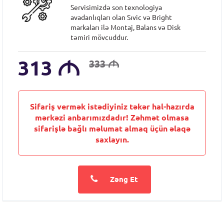
Servisimizdə son texnologiya
avadanlıqları olan Sıvic və Bright
markaları ilə Montaj, Balans və Disk
təmiri mövcuddur.
313
M
333
M
Sifariş vermək istədiyiniz təkər hal-hazırda
mərkəzi anbarımızdadır! Zəhmət olmasa
sifarişlə bağlı məlumat almaq üçün əlaqə
saxlayın.
Zəng Et