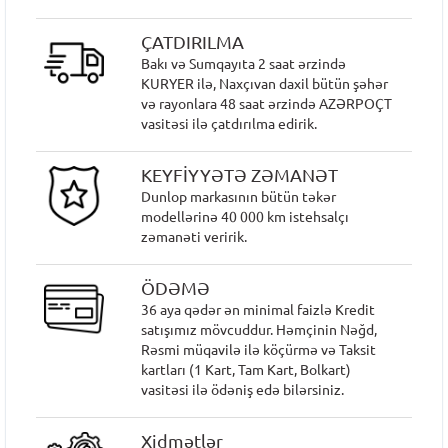
ÇATDIRILMA
Bakı və Sumqayıta 2 saat ərzində
KURYER ilə, Naxçıvan daxil bütün şəhər
və rayonlara 48 saat ərzində AZƏRPOÇT
vasitəsi ilə çatdırılma edirik.
KEYFİYYƏTƏ ZƏMANƏT
Dunlop markasının bütün təkər
modellərinə 40 000 km istehsalçı
zəmanəti veririk.
ÖDƏMƏ
36 aya qədər ən minimal faizlə Kredit
satışımız mövcuddur. Həmçinin Nəğd,
Rəsmi müqavilə ilə köçürmə və Taksit
kartları (1 Kart, Tam Kart, Bolkart)
vasitəsi ilə ödəniş edə bilərsiniz.
Xidmətlər