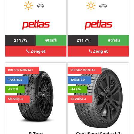
211
M
Ətraflı
211
M
Ətraflı
Zəng et
Zəng et
PULSUZ MONTAJ
PULSUZ MONTAJ
TAKSİTLƏ
TAKSİTLƏ
-27.2 %
-14.4 %
SİFARİŞLƏ
SİFARİŞLƏ
P Zero
ContiSportContact 3