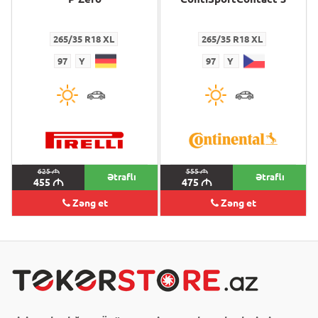
265/35 R18 XL
265/35 R18 XL
97
Y
97
Y
625
M
555
M
Ətraflı
Ətraflı
455
M
475
M
Zəng et
Zəng et