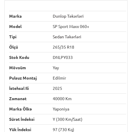
Marka
Dunlop Təkərləri
Model
SP Sport Maxx 060+
Tipi
Sedan Təkərləri
Ölçü
265/35 R18
Stok Kodu
DNLPY033
Mövsüm
Yay
Pulsuz Montaj
Edilmir
İstehsal Ili
2025
Zəmanət
40000 Km
Marka Ölkə
Yaponiya
Sürət İndeksi
Y (300 Km/saat)
Yük İndeksi
97 (730 Kq)