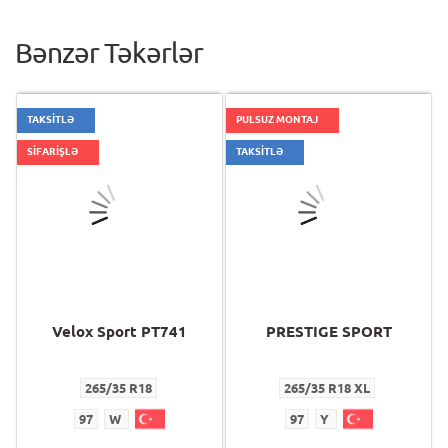
Bənzər Təkərlər
TAKSİTLƏ
PULSUZ MONTAJ
SİFARİŞLƏ
TAKSİTLƏ
Velox Sport PT741
PRESTIGE SPORT
265/35 R18
265/35 R18 XL
97
W
97
Y