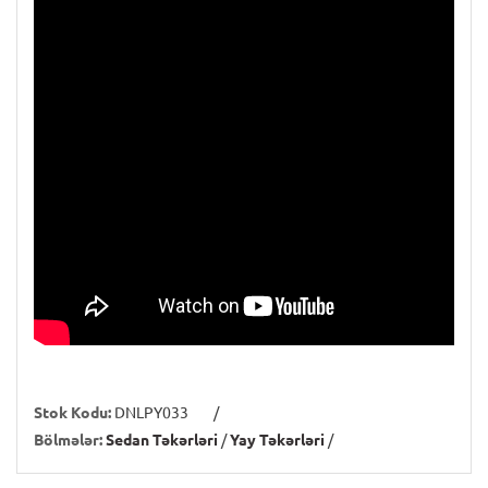
Stok Kodu:
DNLPY033
/
Bölmələr:
Sedan Təkərləri
/
Yay Təkərləri
/