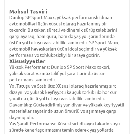
Məhsul Təsviri
Dunlop SP Sport Maxx, yüksək performanslı idman
avtomobilləri üçün xüsusi olaraq hazırlanmış bir
təkərdir. Bu təkər, sürətli və dinamik sürüş tələblərini
qarşılayaraq, həm quru, həm də yaş yol şəraitlərində
üstün yol tutuşu və stabillik təmin edir. SP Sport Maxx,
avtomobil həvəskarları üçün ideal seçimdir və yüksək
performans və təhlükəsizliyi bir araya gətirir.
Xüsusiyyətlər
Yüksək Performans: Dunlop SP Sport Maxx təkəri,
yüksək sürət və müxtəlif yol şəraitlərində üstün
performans təmin edir.
Yol Tutuşu və Stabilite: Xüsusi olaraq hazırlanmış sırt
dizaynı və yüksək keyfiyyətli kauçuk tərkibi ilə hər cür
şəraitdə güclü yol tutuşu və stabillik təmin edir.
Davamlılıq: Gücləndirilmiş yan divar və yüksək keyfiyyətli
materiallar sayəsində uzun ömürlü və aşınmaya qarşı
dayanıqlıdır.
Yaş Şərait Performansı: Xüsusi sırt dizaynı təkərin suyu
sürətlə kənarlaşdırmasını təmin edərək yaş yollarda