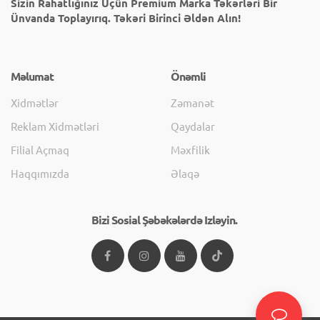
Sizin Rahatlığınız Üçün Premium Marka Təkərləri Bir
Ünvanda Toplayırıq. Təkəri Birinci Əldən Alın!
Məlumat
Önəmli
Xidmətlər
Zəmanət
Reklam Xidmətləri
Qaydalar
Filial Açmaq
Məxfilik
Haqqımızda
Əlaqə
Bizi Sosial Şəbəkələrdə Izləyin.