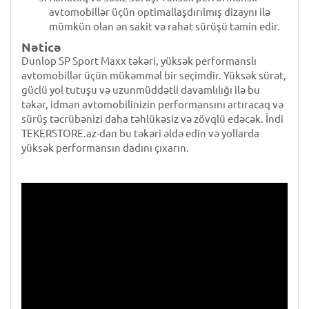
avtomobillər üçün optimallaşdırılmış dizaynı ilə
mümkün olan ən sakit və rahat sürüşü təmin edir.
Nəticə
Dunlop SP Sport Maxx təkəri, yüksək performanslı
avtomobillər üçün mükəmməl bir seçimdir. Yüksək sürət,
güclü yol tutuşu və uzunmüddətli davamlılığı ilə bu
təkər, idman avtomobilinizin performansını artıracaq və
sürüş təcrübənizi daha təhlükəsiz və zövqlü edəcək. İndi
TEKERSTORE.az-dan bu təkəri əldə edin və yollarda
yüksək performansın dadını çıxarın.