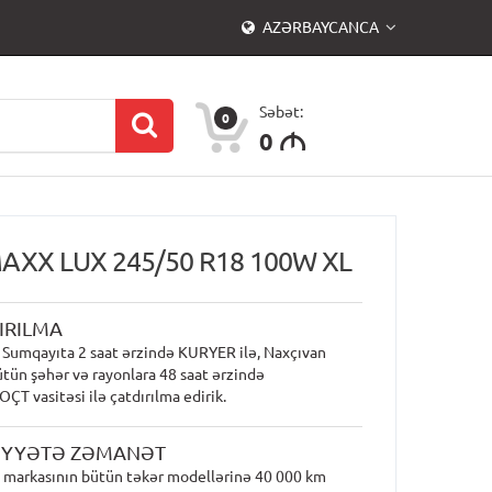
AZƏRBAYCANCA
Səbət:
0
0
M
AXX LUX 245/50 R18 100W XL
IRILMA
 Sumqayıta 2 saat ərzində KURYER ilə, Naxçıvan
ütün şəhər və rayonlara 48 saat ərzində
T vasitəsi ilə çatdırılma edirik.
İYYƏTƏ ZƏMANƏT
 markasının bütün təkər modellərinə 40 000 km