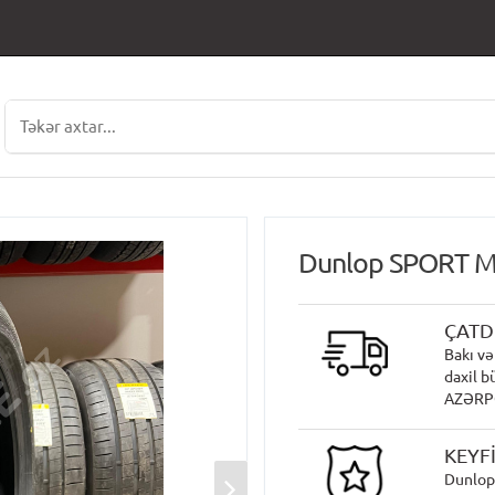
Dunlop SPORT M
ÇATD
Bakı və
daxil b
AZƏRPOÇ
KEYF
Dunlop