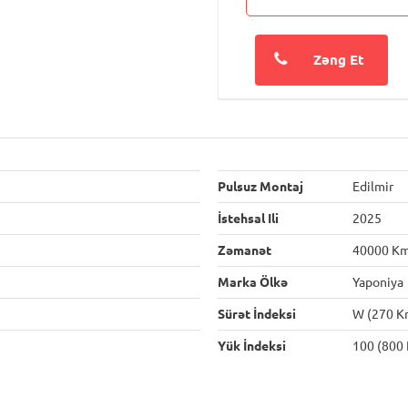
Zəng Et
Pulsuz Montaj
Edilmir
İstehsal Ili
2025
Zəmanət
40000 K
Marka Ölkə
Yaponiya
Sürət İndeksi
W (270 K
Yük İndeksi
100 (800 