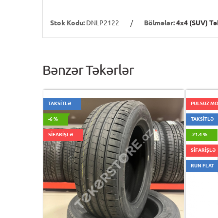
Stok Kodu:
DNLP2122
/
Bölmələr:
4x4 (SUV) Tə
Bənzər Təkərlər
TAKSİTLƏ
PULSUZ M
-6 %
TAKSİTLƏ
SİFARİŞLƏ
-21.4 %
SİFARİŞLƏ
RUN FLAT