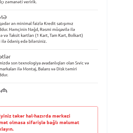
lçı zəmanəti veririk.
MƏ
qədər ən minimal faizlə Kredit satışımız
dur. Həmçinin Nəğd, Rəsmi müqavilə ilə
 və Taksit kartları (1 Kart, Tam Kart, Bolkart)
 ilə ödəniş edə bilərsiniz.
tlər
mizdə son texnologiya avadanlıqları olan Sıvic və
markaları ilə Montaj, Balans və Disk təmiri
dur.
4
M
iyiniz təkər hal-hazırda mərkəzi
mət olmasa sifarişlə bağlı məlumat
layın.