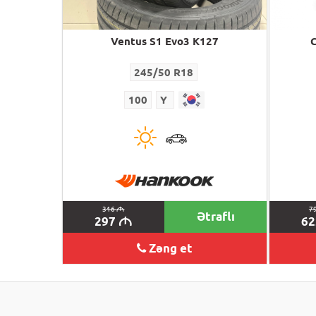
Ventus S1 Evo3 K127
C
245/50 R18
100
Y
316
M
7
Ətraflı
297
6
M
Zəng et