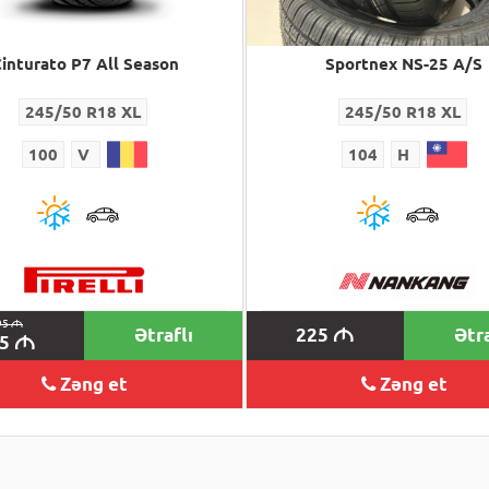
inturato P7 All Season
Sportnex NS-25 A/S
245/50 R18 XL
245/50 R18 XL
100
V
104
H
95
M
Ətraflı
225
Ətra
M
25
M
Zəng et
Zəng et