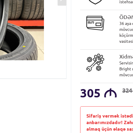
istehsa
ÖDƏ
36 aya 
mövcud
köçürmə
vasitəsi
Xidmə
Servisi
Bright 
mövcud
305
M
32
Sifariş vermək istəd
anbarımızdadır! Zəh
almaq üçün əlaqə sax