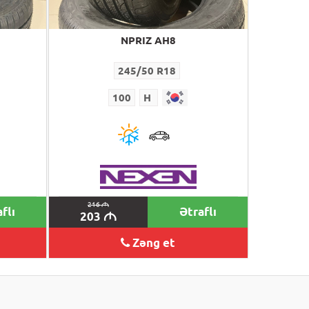
NPRIZ AH8
245/50 R18
100
H
216
M
flı
Ətraflı
203
M
Zəng et