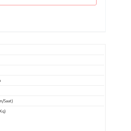
m
m/saat)
Kq)