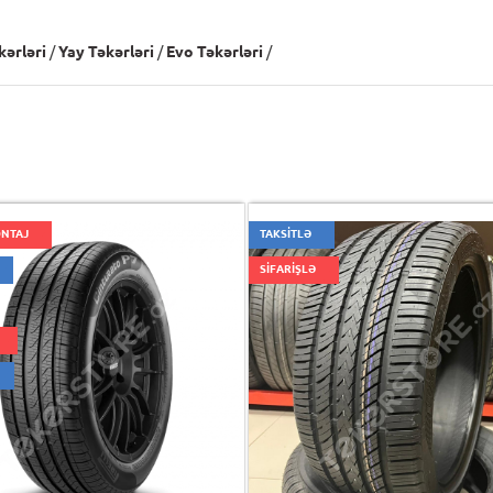
kərləri
/
Yay Təkərləri
/
Evo Təkərləri
/
ONTAJ
TAKSİTLƏ
SİFARİŞLƏ