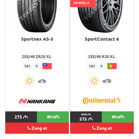
SİFARİŞLƏ
Sportnex AS-3
SportContact 6
255/40 ZR20 XL
255/40 R20 XL
101
Y
101
Y
625
M
275
M
Ətraflı
Ətraflı
575
M
Zəng et
Zəng et