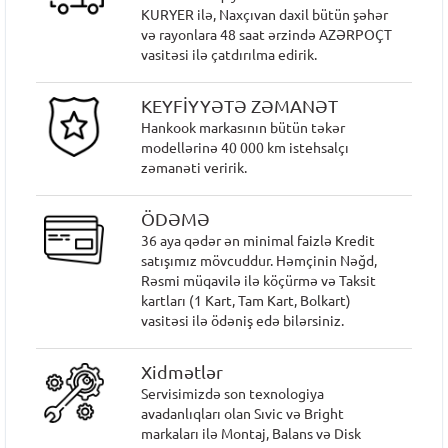
KURYER ilə, Naxçıvan daxil bütün şəhər
və rayonlara 48 saat ərzində AZƏRPOÇT
vasitəsi ilə çatdırılma edirik.
KEYFİYYƏTƏ ZƏMANƏT
Hankook markasının bütün təkər
modellərinə 40 000 km istehsalçı
zəmanəti veririk.
ÖDƏMƏ
36 aya qədər ən minimal faizlə Kredit
satışımız mövcuddur. Həmçinin Nəğd,
Rəsmi müqavilə ilə köçürmə və Taksit
kartları (1 Kart, Tam Kart, Bolkart)
vasitəsi ilə ödəniş edə bilərsiniz.
Xidmətlər
Servisimizdə son texnologiya
avadanlıqları olan Sıvic və Bright
markaları ilə Montaj, Balans və Disk