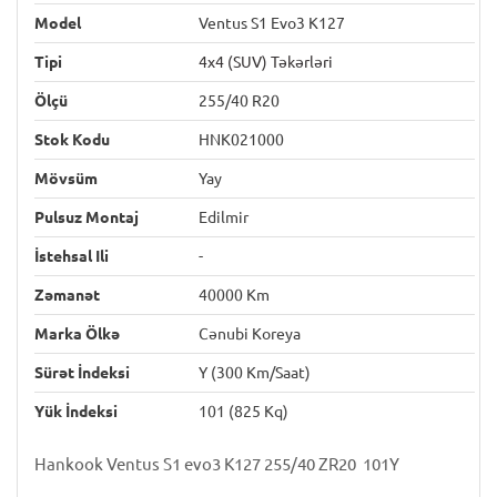
Model
Ventus S1 Evo3 K127
Tipi
4x4 (SUV) Təkərləri
Ölçü
255/40 R20
Stok Kodu
HNK021000
Mövsüm
Yay
Pulsuz Montaj
Edilmir
İstehsal Ili
-
Zəmanət
40000 Km
Marka Ölkə
Cənubi Koreya
Sürət İndeksi
Y (300 Km/saat)
Yük İndeksi
101 (825 Kq)
Hankook Ventus S1 evo3 K127 255/40 ZR20 101Y