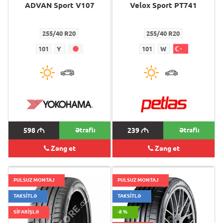
ADVAN Sport V107
Velox Sport PT741
255/40 R20
255/40 R20
101
Y
101
W
598
M
Ətraflı
239
M
Ətraflı
Zəng et
Zəng et
PULSUZ MONTAJ
PULSUZ MONTAJ
TAKSİTLƏ
TAKSİTLƏ
SİFARİŞLƏ
-8 %