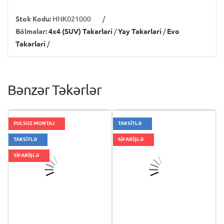
Stok Kodu:
HNK021000
/
Bölmələr:
4x4 (SUV) Təkərləri
/
Yay Təkərləri
/
Evo
Təkərləri
/
Bənzər Təkərlər
PULSUZ MONTAJ
TAKSİTLƏ
TAKSİTLƏ
SİFARİŞLƏ
SİFARİŞLƏ