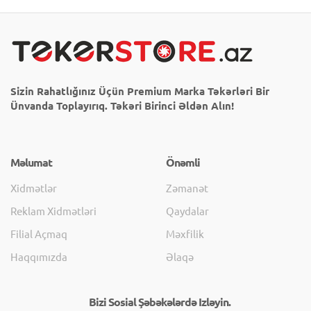
Sizin Rahatlığınız Üçün Premium Marka Təkərləri Bir
Ünvanda Toplayırıq. Təkəri Birinci Əldən Alın!
Məlumat
Önəmli
Xidmətlər
Zəmanət
Reklam Xidmətləri
Qaydalar
Filial Açmaq
Məxfilik
Haqqımızda
Əlaqə
Bizi Sosial Şəbəkələrdə Izləyin.