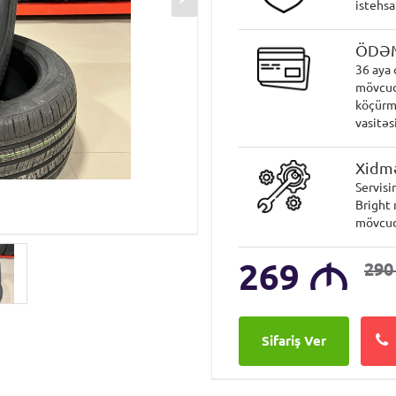
istehsa
ÖDƏ
36 aya 
mövcud
köçürmə
vasitəsi
Xidmə
Servisi
Bright 
mövcud
269
M
29