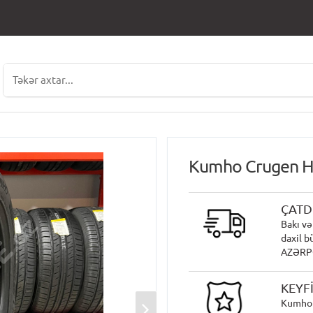
Kumho Crugen H
ÇATD
Bakı və
daxil b
AZƏRPOÇ
KEYF
Kumho 