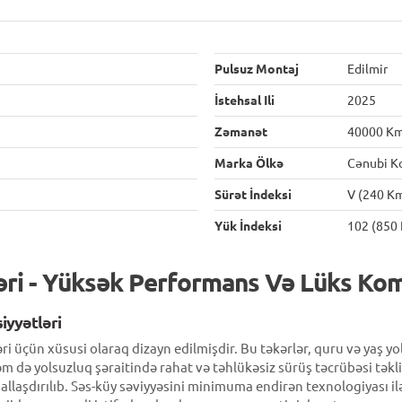
Pulsuz Montaj
Edilmir
İstehsal Ili
2025
Zəmanət
40000 K
Marka Ölkə
Cənubi K
Sürət İndeksi
V (240 K
Yük İndeksi
102 (850 
ri - Yüksək Performans Və Lüks Ko
iyyətləri
üçün xüsusi olaraq dizayn edilmişdir. Bu təkərlər, quru və yaş yo
 də yolsuzluq şəraitində rahat və təhlükəsiz sürüş təcrübəsi təklif
allaşdırılıb. Səs-küy səviyyəsini minimuma endirən texnologiyası