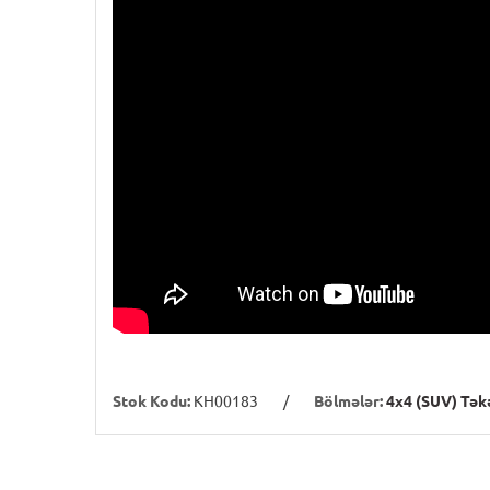
Stok Kodu:
KH00183
/
Bölmələr:
4x4 (SUV) Təkə