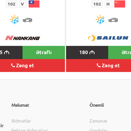
102
V
102
H
55
Ətraflı
180
Ətra
M
M
Zəng et
Zəng et
Məlumat
Önəmli
Xidmətlər
Zəmanət
ir
Reklam Xidmətləri
Qaydalar