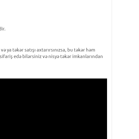
ir.
 ya təkər satışı axtarırsınızsa, bu təkər həm
sifariş edə bilərsiniz və nisyə təkər imkanlarından