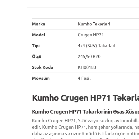
Marka
Kumho Təkərləri
Model
Crugen HP71
Tipi
4x4 (SUV) Təkərləri
Ölçü
245/50 R20
Stok Kodu
KH00183
Mövsüm
4 Fəsil
Kumho
Crugen HP71 Təkərlə
Kumho Crugen HP71 Təkərlərinin Əsas Xüsus
Kumho Crugen HP71, SUV və yolsuzluq avtomobilləri 
edir. Kumho Crugen HP71, həm şəhər yollarında, həm
daha az aşınma və uzunömürlü istifadə üçün optim