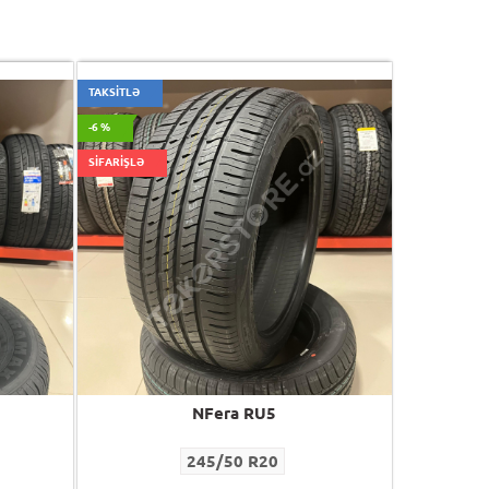
TAKSİTLƏ
-6 %
SİFARİŞLƏ
NFera RU5
245/50 R20