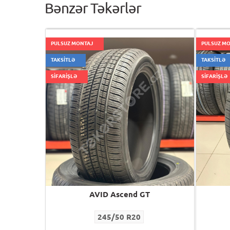
Bənzər Təkərlər
PULSUZ MONTAJ
PULSUZ M
TAKSİTLƏ
TAKSİTLƏ
SİFARİŞLƏ
SİFARİŞLƏ
AVID Ascend GT
245/50 R20