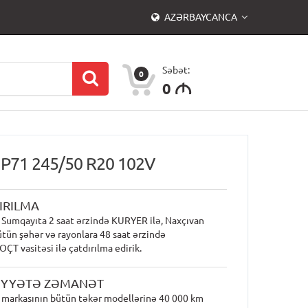
AZƏRBAYCANCA
Səbət:
0
0
M
P71 245/50 R20 102V
IRILMA
 Sumqayıta 2 saat ərzində KURYER ilə, Naxçıvan
ütün şəhər və rayonlara 48 saat ərzində
T vasitəsi ilə çatdırılma edirik.
İYYƏTƏ ZƏMANƏT
markasının bütün təkər modellərinə 40 000 km