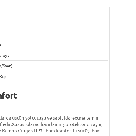
m
oreya
m/saat)
Kq)
mfort
llarda üstün yol tutuşu və sabit idarəetmə təmin
 edir.Xüsusi olaraq hazırlanmış protektor dizaynı,
 ilə Kumho Crugen HP71 həm komfortlu sürüş, həm