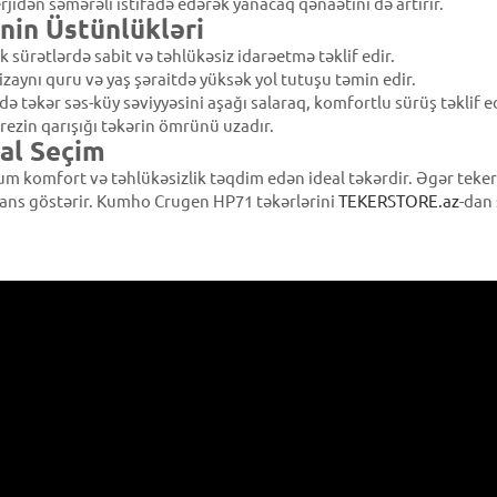
jidən səmərəli istifadə edərək yanacaq qənaətini də artırır.
in Üstünlükləri
 sürətlərdə sabit və təhlükəsiz idarəetmə təklif edir.
aynı quru və yaş şəraitdə yüksək yol tutuşu təmin edir.
ə təkər səs-küy səviyyəsini aşağı salaraq, komfortlu sürüş təklif ed
ezin qarışığı təkərin ömrünü uzadır.
eal Seçim
omfort və təhlükəsizlik təqdim edən ideal təkərdir. Əgər teker və
mans göstərir. Kumho Crugen HP71 təkərlərini
TEKERSTORE.az
-dan 