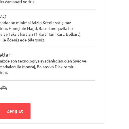
lçı zəmanəti veririk.
MƏ
qədər ən minimal faizlə Kredit satışımız
dur. Həmçinin Nəğd, Rəsmi müqavilə ilə
 və Taksit kartları (1 Kart, Tam Kart, Bolkart)
 ilə ödəniş edə bilərsiniz.
tlər
mizdə son texnologiya avadanlıqları olan Sıvic və
markaları ilə Montaj, Balans və Disk təmiri
dur.
0
M
Zəng Et