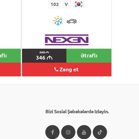
102
V
368
M
flı
Ətraflı
346
M
Zəng et
Bizi Sosial Şəbəkələrdə Izləyin.