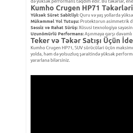
də yüksək performans təqdim edir. Bu təkərlər, ener
Kumho Crugen HP71 Təkərlərin
Yüksək Sürət Sabitliyi:
Quru və yaş yollarda yüksək
Mükəmməl Yol Tutuşu:
Protektorun asimmetrik diz
Səssiz və Rahat Sürüş:
Xüsusi texnologiya sayəsind
Uzunömürlü Performans:
Aşınmaya qarşı davamlı r
Teker və Təkər Satışı Üçün İd
Kumho Crugen HP71, SUV sürücüləri üçün maksimum k
yolda, həm də yolsuzluq şəraitində yüksək perfor
yararlana bilərsiniz.