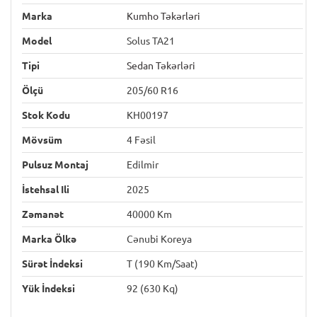
Marka
Kumho Təkərləri
Model
Solus TA21
Tipi
Sedan Təkərləri
Ölçü
205/60 R16
Stok Kodu
KH00197
Mövsüm
4 Fəsil
Pulsuz Montaj
Edilmir
İstehsal Ili
2025
Zəmanət
40000 Km
Marka Ölkə
Cənubi Koreya
Sürət İndeksi
T (190 Km/saat)
Yük İndeksi
92 (630 Kq)