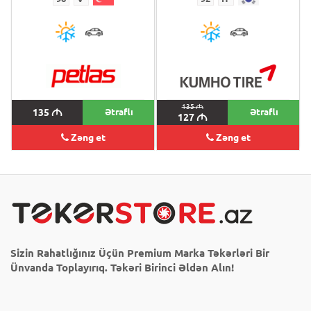
135
M
135
M
Ətraflı
Ətraflı
127
M
Zəng et
Zəng et
Sizin Rahatlığınız Üçün Premium Marka Təkərləri Bir
Ünvanda Toplayırıq. Təkəri Birinci Əldən Alın!