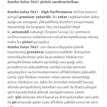
Kumho Solus TA21 şininin xarakteristikası
Kumho
Solus
TA21
-
High Performance
sinfinə məxsus
yüngül
premium
təkəridir.
Bu
təkər
rəqiblərindən daha
aşağı səs səviyyəsi, yüksəldilmiş komfort və aşınmaya
davamlılığı ilə fərqlənir. Heç də təsadüfi deyil
ki,
avtomobil
nəhəngi Chrysler Group LLC premium
sinfinə məxsus sedanlarına orjinal komplektasiya olaraq
məhz bu
şinləri
quraşdırır.
Kumho
Solus TA21
son dərəcə diqqətlə işlənib
hazırlanmış
protektor
cizgisinə malikdir. Kompüter
stimullaşdırılması yolu ilə protektor bloklarının
yerləşdirilməsi təkərin yaratdığı səsi aşağı salır,
protektorun yüksəldilmiş sərtliyi isə idarəetməni
yaxşılaşdırır və tormozlanmanın effektivliyini yüksəldir.
Geniş çiyin blokları manevr edən zaman davamlılığı
artırır, blokların sıx, lakin bir-birindən müxtəlif bucaq
altında yerləşdirilmiş lamelləri isə səth ilə (hətta yüngül
qarlı havada belə) yüksək səviyyəli təması təmin
edir.
Şini
dolanan dörd kanal və drenaj kanalları yol səthi
ilə
şin
arasında qalan suyu effektiv şəkildə sovurub xaric