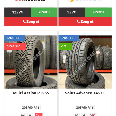
125
M
Ətraflı
95
M
Ətraflı
Zəng et
Zəng et
TAKSİTLƏ
TAKSİTLƏ
SİFARİŞLƏ
-6 %
Multi Action PT565
Solus Advance TA51+
205/60 R16
205/60 R16
96
V
92
H