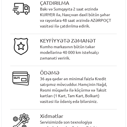
ÇATDIRILMA
Bakı və Sumqayıta 2 saat ərzində
KURYER ilə, Naxçıvan daxil bütün şəhər
və rayonlara 48 saat ərzində AZƏRPOÇT
vasitəsi ilə çatdırılma edirik.
KEYFİYYƏTƏ ZƏMANƏT
Kumho markasının bütün təkər
modellərinə 40 000 km istehsalçı
zəmanəti veririk.
ÖDƏMƏ
36 aya qədər ən minimal faizlə Kredit
satışımız mövcuddur. Həmçinin Nəğd,
Rəsmi müqavilə ilə köçürmə və Taksit
kartları (1 Kart, Tam Kart, Bolkart)
vasitəsi ilə ödəniş edə bilərsiniz.
Xidmətlər
Servisimizdə son texnologiya