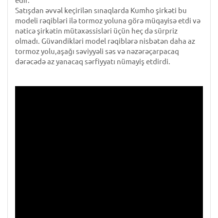
edir.
Satışdan əvvəl keçirilən sınaqlarda Kumho şirkəti bu
modeli rəqibləri ilə tormoz yoluna görə müqayisə etdi və
nəticə şirkətin mütəxəssisləri üçün heç də sürpriz
olmadı. Güvəndikləri model rəqiblərə nisbətən daha az
tormoz yolu,aşağı səviyyəli səs və nəzərəçarpacaq
dərəcədə az yanacaq sərfiyyatı nümayiş etdirdi.