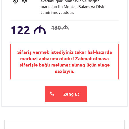
avadanlıqları olan Sıvic və Bright
markaları ilə Montaj, Balans və Disk
təmiri mövcuddur.
122
M
130
M
Sifariş vermək istədiyiniz təkər hal-hazırda
mərkəzi anbarımızdadır! Zəhmət olmasa
sifarişlə bağlı məlumat almaq üçün əlaqə
saxlayın.
Zəng Et