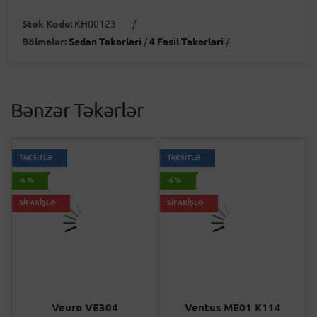
Stok Kodu:
KH00123
/
Bölmələr:
Sedan Təkərləri
/
4 Fəsil Təkərləri
/
Bənzər Təkərlər
TAKSİTLƏ
TAKSİTLƏ
-6 %
-6 %
SİFARİŞLƏ
SİFARİŞLƏ
Veuro VE304
Ventus ME01 K114