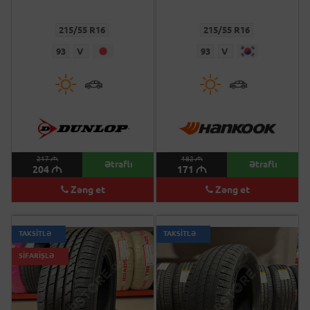
215/55 R16
215/55 R16
93
V
93
V
217
M
182
M
Ətraflı
Ətraflı
204
M
171
M
Zəng et
Zəng et
TAKSİTLƏ
TAKSİTLƏ
SİFARİŞLƏ