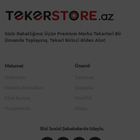
Sizin Rahatlığınız Üçün Premium Marka Təkərləri Bir
Ünvanda Toplayırıq. Təkəri Birinci Əldən Alın!
Məlumat
Önəmli
Xidmətlər
Zəmanət
Reklam Xidmətləri
Qaydalar
Filial Açmaq
Məxfilik
Haqqımızda
Əlaqə
Bizi Sosial Şəbəkələrdə Izləyin.