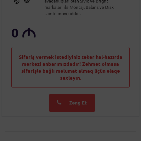
avadanlıqları olan Sıvic və Bright
markaları ilə Montaj, Balans və Disk
təmiri mövcuddur.
0
M
Sifariş vermək istədiyiniz təkər hal-hazırda
mərkəzi anbarımızdadır! Zəhmət olmasa
sifarişlə bağlı məlumat almaq üçün əlaqə
saxlayın.
Zəng Et