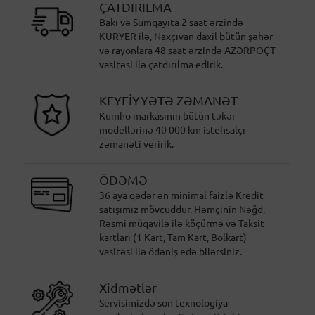
ÇATDIRILMA
Bakı və Sumqayıta 2 saat ərzində
KURYER ilə, Naxçıvan daxil bütün şəhər
və rayonlara 48 saat ərzində AZƏRPOÇT
vasitəsi ilə çatdırılma edirik.
KEYFİYYƏTƏ ZƏMANƏT
Kumho markasının bütün təkər
modellərinə 40 000 km istehsalçı
zəmanəti veririk.
ÖDƏMƏ
36 aya qədər ən minimal faizlə Kredit
satışımız mövcuddur. Həmçinin Nəğd,
Rəsmi müqavilə ilə köçürmə və Taksit
kartları (1 Kart, Tam Kart, Bolkart)
vasitəsi ilə ödəniş edə bilərsiniz.
Xidmətlər
Servisimizdə son texnologiya