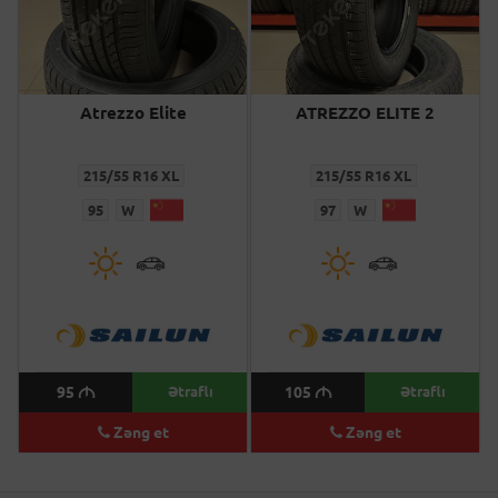
Atrezzo Elite
ATREZZO ELITE 2
215/55 R16 XL
215/55 R16 XL
95
W
97
W
95
M
Ətraflı
105
M
Ətraflı
Zəng et
Zəng et