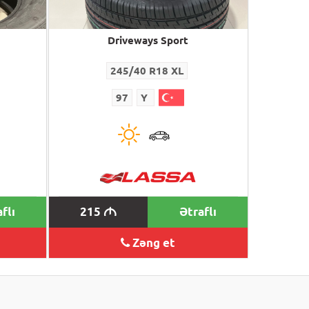
Driveways Sport
245/40 R18 XL
97
Y
flı
215
Ətraflı
M
Zəng et