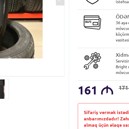
istehsa
ÖDƏ
36 aya 
mövcud
köçürmə
vasitəsi
Xidmə
Servisi
Bright 
mövcud
161
M
17
Sifariş vermək istəd
anbarımızdadır! Zəh
almaq üçün əlaqə sax