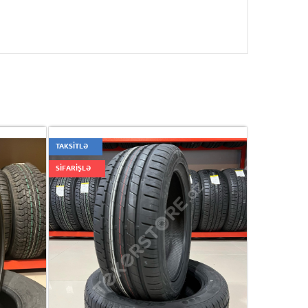
TAKSİTLƏ
SİFARİŞLƏ