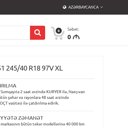
AZƏRBAYCANCA
Səbət:
0
0
M
1 245/40 R18 97V XL
IRILMA
 Sumqayıta 2 saat ərzində KURYER ilə, Naxçıvan
ütün şəhər və rayonlara 48 saat ərzində
T vasitəsi ilə çatdırılma edirik.
İYYƏTƏ ZƏMANƏT
markasının bütün təkər modellərinə 40 000 km