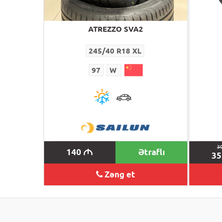
ATREZZO SVA2
245/40 R18 XL
97
W
3
140
Ətraflı
M
3
Zəng et