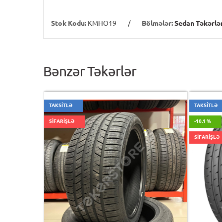
Stok Kodu:
KMHO19
/
Bölmələr:
Sedan Təkərlə
Bənzər Təkərlər
TAKSİTLƏ
TAKSİTLƏ
SİFARİŞLƏ
-10.1 %
SİFARİŞLƏ