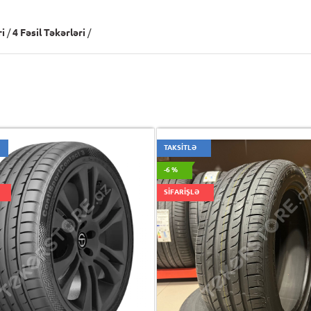
ri
/
4 Fəsil Təkərləri
/
TAKSİTLƏ
-6 %
SİFARİŞLƏ