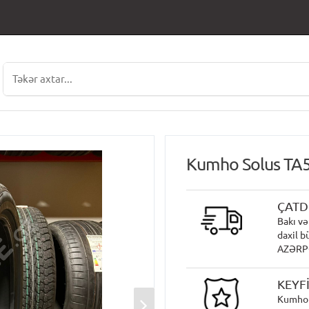
Kumho Solus TA5
ÇATD
Bakı və
daxil b
AZƏRPOÇ
KEYF
Kumho 