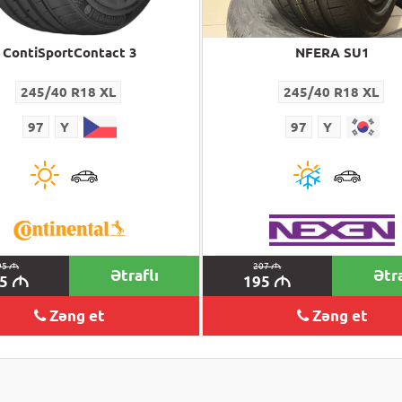
ContiSportContact 3
NFERA SU1
245/40 R18 XL
245/40 R18 XL
97
Y
97
Y
95
M
207
M
Ətraflı
Ətra
55
195
M
M
Zəng et
Zəng et