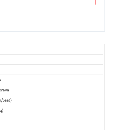
m
oreya
m/saat)
q)