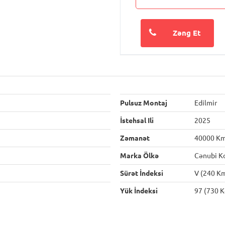
Zəng Et
Pulsuz Montaj
Edilmir
İstehsal Ili
2025
Zəmanət
40000 K
Marka Ölkə
Cənubi K
Sürət İndeksi
V (240 K
Yük İndeksi
97 (730 K