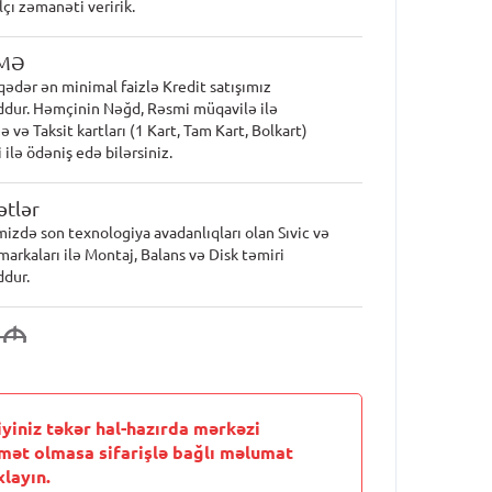
lçı zəmanəti veririk.
MƏ
qədər ən minimal faizlə Kredit satışımız
dur. Həmçinin Nəğd, Rəsmi müqavilə ilə
 və Taksit kartları (1 Kart, Tam Kart, Bolkart)
 ilə ödəniş edə bilərsiniz.
tlər
mizdə son texnologiya avadanlıqları olan Sıvic və
markaları ilə Montaj, Balans və Disk təmiri
dur.
1
M
iyiniz təkər hal-hazırda mərkəzi
mət olmasa sifarişlə bağlı məlumat
layın.