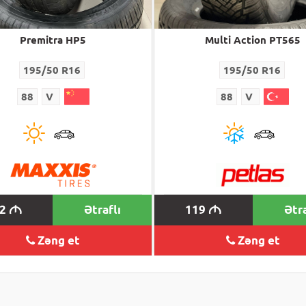
Premitra HP5
Multi Action PT565
195/50 R16
195/50 R16
88
V
88
V
12
Ətraflı
119
Ətra
M
M
Zəng et
Zəng et