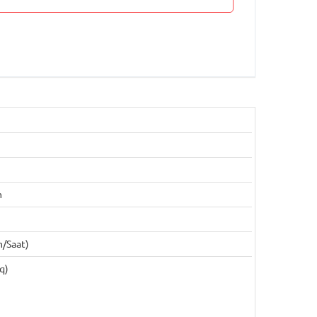
m
m/saat)
q)