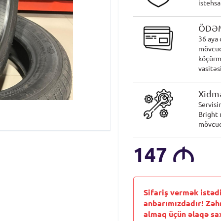
istehsa
ÖDƏ
36 aya 
mövcud
köçürmə
vasitəsi
Xidmə
Servisi
Bright 
mövcud
147
M
Sifariş vermək istəd
anbarımızdadır! Zəh
almaq üçün əlaqə sax