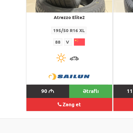
Atrezzo Elite2
195/50 R16 XL
88
V
90
Ətraflı
1
M
Zəng et