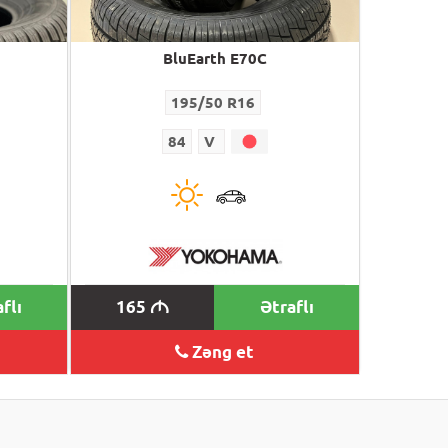
BluEarth E70C
195/50 R16
84
V
flı
165
Ətraflı
M
Zəng et