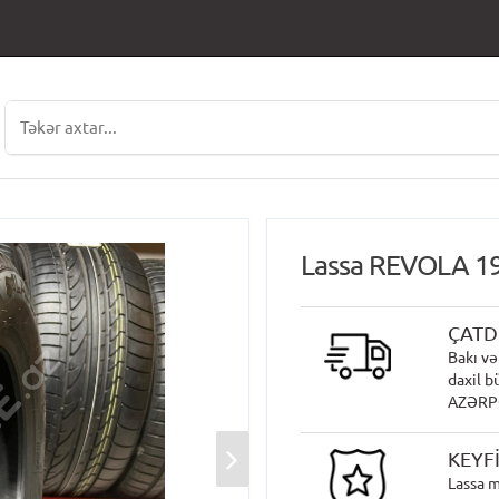
Lassa REVOLA 1
ÇATD
Bakı və
daxil b
AZƏRPOÇ
KEYF
Lassa m