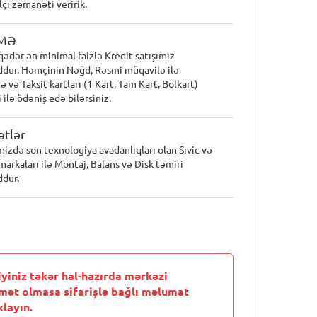
lçı zəmanəti veririk.
MƏ
qədər ən minimal faizlə Kredit satışımız
dur. Həmçinin Nəğd, Rəsmi müqavilə ilə
 və Taksit kartları (1 Kart, Tam Kart, Bolkart)
 ilə ödəniş edə bilərsiniz.
tlər
mizdə son texnologiya avadanlıqları olan Sıvic və
markaları ilə Montaj, Balans və Disk təmiri
dur.
iyiniz təkər hal-hazırda mərkəzi
mət olmasa sifarişlə bağlı məlumat
layın.