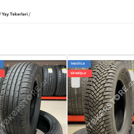
/
Yay Təkərləri
/
TAKSİTLƏ
SİFARİŞLƏ