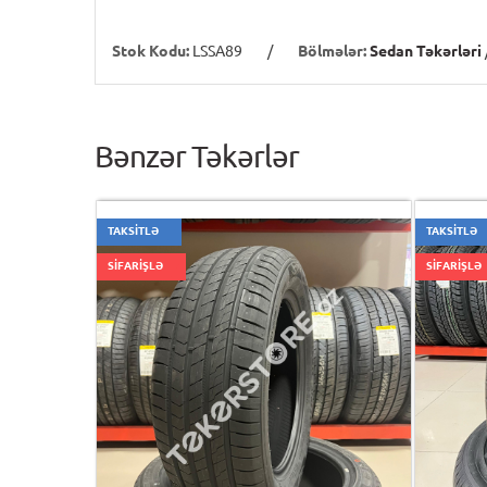
Stok Kodu:
LSSA89
/
Bölmələr:
Sedan Təkərləri
Bənzər Təkərlər
TAKSİTLƏ
TAKSİTLƏ
SİFARİŞLƏ
SİFARİŞLƏ