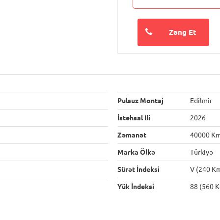
Zəng Et
Pulsuz Montaj
Edilmir
İstehsal Ili
2026
Zəmanət
40000 K
Marka Ölkə
Türkiyə
Sürət İndeksi
V (240 K
Yük İndeksi
88 (560 K