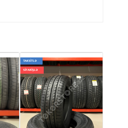
TAKSİTLƏ
SİFARİŞLƏ