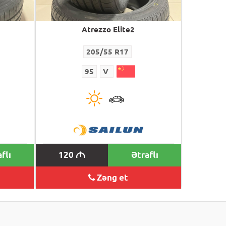
Atrezzo Elite2
205/55 R17
95
V
flı
120
Ətraflı
M
Zəng et