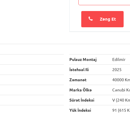
Zəng Et
Pulsuz Montaj
Edilmir
İstehsal Ili
2025
Zəmanət
40000 K
Marka Ölkə
Cənubi K
Sürət İndeksi
V (240 K
Yük İndeksi
91 (615 K