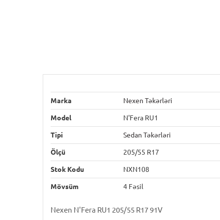
Marka
Nexen Təkərləri
Model
N'Fera RU1
Tipi
Sedan Təkərləri
Ölçü
205/55 R17
Stok Kodu
NXN108
Mövsüm
4 Fəsil
Nexen N'Fera RU1 205/55 R17 91V