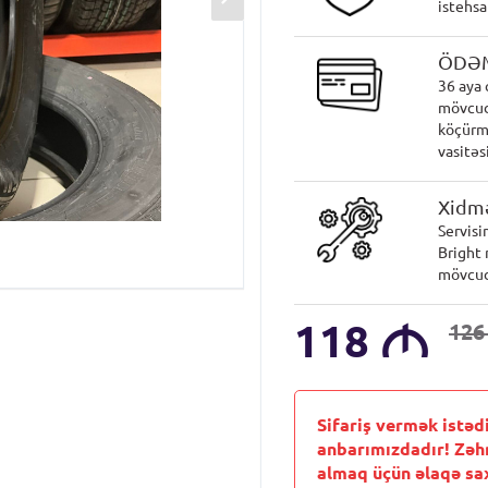
istehsa
ÖDƏ
36 aya 
mövcud
köçürmə
vasitəsi
Xidmə
Servisi
Bright 
mövcud
118
M
12
Sifariş vermək istəd
anbarımızdadır! Zəh
almaq üçün əlaqə sax