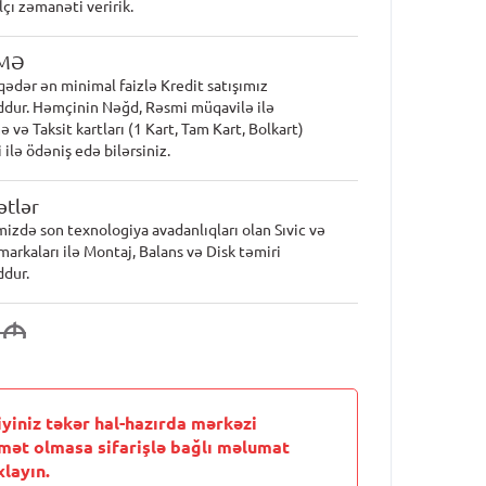
lçı zəmanəti veririk.
MƏ
qədər ən minimal faizlə Kredit satışımız
dur. Həmçinin Nəğd, Rəsmi müqavilə ilə
 və Taksit kartları (1 Kart, Tam Kart, Bolkart)
 ilə ödəniş edə bilərsiniz.
tlər
mizdə son texnologiya avadanlıqları olan Sıvic və
markaları ilə Montaj, Balans və Disk təmiri
dur.
6
M
iyiniz təkər hal-hazırda mərkəzi
mət olmasa sifarişlə bağlı məlumat
layın.