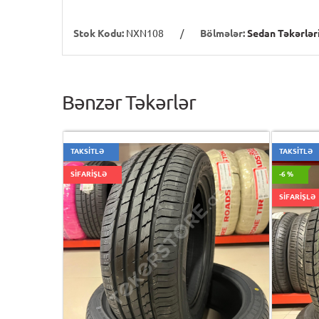
Stok Kodu:
NXN108
/
Bölmələr:
Sedan Təkərlər
Bənzər Təkərlər
TAKSİTLƏ
TAKSİTLƏ
SİFARİŞLƏ
-6 %
SİFARİŞLƏ