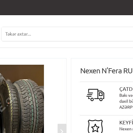
Nexen N'Fera RU
ÇATD
Bakı və
daxil b
AZƏRPOÇ
KEYF
Nexen 