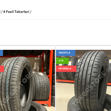
i
/
4 Fəsil Təkərləri
/
TAKSİTLƏ
-6 %
SİFARİŞLƏ