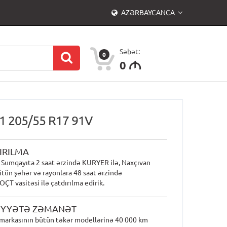
AZƏRBAYCANCA
Səbət:
0
0
M
1 205/55 R17 91V
IRILMA
 Sumqayıta 2 saat ərzində KURYER ilə, Naxçıvan
ütün şəhər və rayonlara 48 saat ərzində
T vasitəsi ilə çatdırılma edirik.
İYYƏTƏ ZƏMANƏT
markasının bütün təkər modellərinə 40 000 km