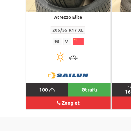
Atrezzo Elite
205/55 R17 XL
95
V
1
100
Ətraflı
M
1
Zəng et