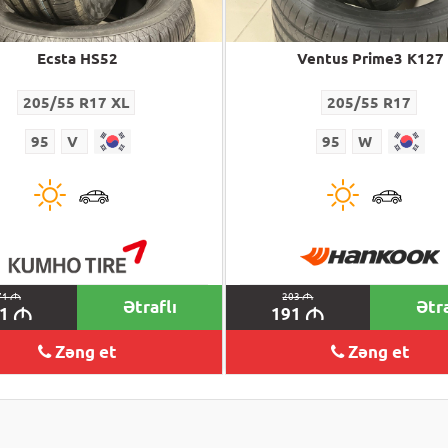
Ecsta HS52
Ventus Prime3 K127
205/55 R17 XL
205/55 R17
95
V
95
W
71
M
203
M
Ətraflı
Ətra
61
191
M
M
Zəng et
Zəng et