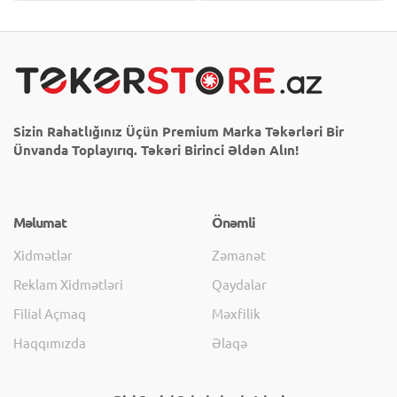
Sizin Rahatlığınız Üçün Premium Marka Təkərləri Bir
Ünvanda Toplayırıq. Təkəri Birinci Əldən Alın!
Məlumat
Önəmli
Xidmətlər
Zəmanət
Reklam Xidmətləri
Qaydalar
Filial Açmaq
Məxfilik
Haqqımızda
Əlaqə