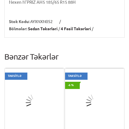
Nexen N'PRIZ AH5 185/65 R15 88H
Stok Kodu:
AYXNXN052
/
Bölmələr:
Sedan Təkərləri
/
4 Fəsil Təkərləri
/
Bənzər Təkərlər
TAKSİTLƏ
TAKSİTLƏ
-6 %