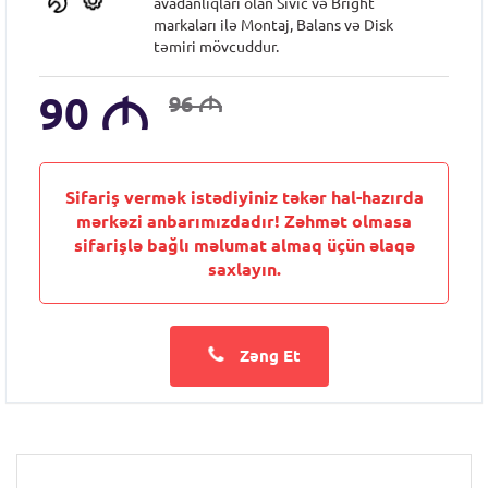
avadanlıqları olan Sıvic və Bright
markaları ilə Montaj, Balans və Disk
təmiri mövcuddur.
90
M
96
M
Sifariş vermək istədiyiniz təkər hal-hazırda
mərkəzi anbarımızdadır! Zəhmət olmasa
sifarişlə bağlı məlumat almaq üçün əlaqə
saxlayın.
Zəng Et