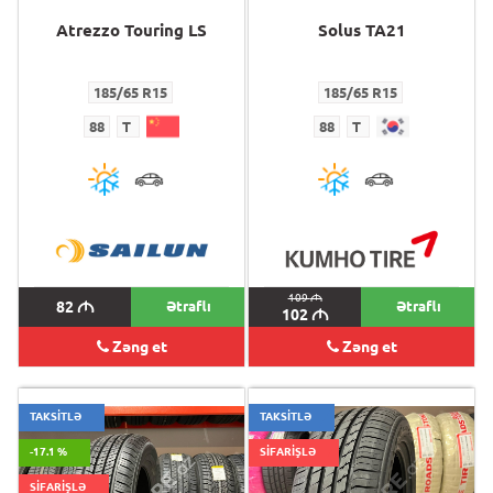
Atrezzo Touring LS
Solus TA21
185/65 R15
185/65 R15
88
T
88
T
109
M
82
M
Ətraflı
Ətraflı
102
M
Zəng et
Zəng et
TAKSİTLƏ
TAKSİTLƏ
-17.1 %
SİFARİŞLƏ
SİFARİŞLƏ