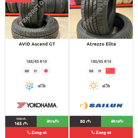
AVID Ascend GT
Atrezzo Elite
185/65 R15
185/65 R15
88
H
88
H
199
M
Ətraflı
80
M
Ətraflı
165
M
Zəng et
Zəng et