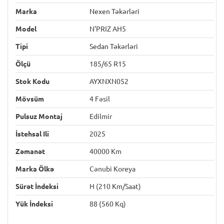
Marka
Nexen Təkərləri
Model
N'PRIZ AH5
Tipi
Sedan Təkərləri
Ölçü
185/65 R15
Stok Kodu
AYXNXN052
Mövsüm
4 Fəsil
Pulsuz Montaj
Edilmir
İstehsal Ili
2025
Zəmanət
40000 Km
Marka Ölkə
Cənubi Koreya
Sürət İndeksi
H (210 Km/saat)
Yük İndeksi
88 (560 Kq)