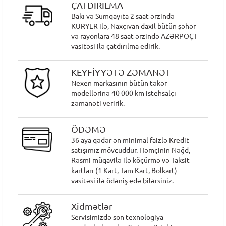
ÇATDIRILMA
Bakı və Sumqayıta 2 saat ərzində
KURYER ilə, Naxçıvan daxil bütün şəhər
və rayonlara 48 saat ərzində AZƏRPOÇT
vasitəsi ilə çatdırılma edirik.
KEYFİYYƏTƏ ZƏMANƏT
Nexen markasının bütün təkər
modellərinə 40 000 km istehsalçı
zəmanəti veririk.
ÖDƏMƏ
36 aya qədər ən minimal faizlə Kredit
satışımız mövcuddur. Həmçinin Nəğd,
Rəsmi müqavilə ilə köçürmə və Taksit
kartları (1 Kart, Tam Kart, Bolkart)
vasitəsi ilə ödəniş edə bilərsiniz.
Xidmətlər
Servisimizdə son texnologiya