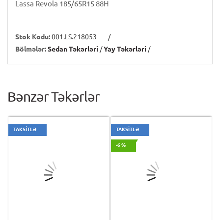
Lassa Revola 185/65R15 88H
Stok Kodu:
001.LS.218053
/
Bölmələr:
Sedan Təkərləri
/
Yay Təkərləri
/
Bənzər Təkərlər
TAKSİTLƏ
TAKSİTLƏ
-6 %