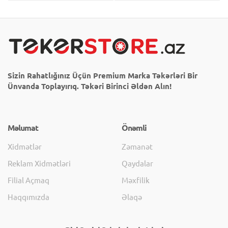
Sizin Rahatlığınız Üçün Premium Marka Təkərləri Bir
Ünvanda Toplayırıq. Təkəri Birinci Əldən Alın!
Məlumat
Önəmli
Xidmətlər
Zəmanət
Reklam Xidmətləri
Qaydalar
Filial Açmaq
Məxfilik
Haqqımızda
Əlaqə