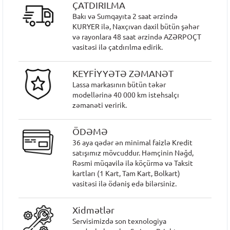
ÇATDIRILMA
Bakı və Sumqayıta 2 saat ərzində
KURYER ilə, Naxçıvan daxil bütün şəhər
və rayonlara 48 saat ərzində AZƏRPOÇT
vasitəsi ilə çatdırılma edirik.
KEYFİYYƏTƏ ZƏMANƏT
Lassa markasının bütün təkər
modellərinə 40 000 km istehsalçı
zəmanəti veririk.
ÖDƏMƏ
36 aya qədər ən minimal faizlə Kredit
satışımız mövcuddur. Həmçinin Nəğd,
Rəsmi müqavilə ilə köçürmə və Taksit
kartları (1 Kart, Tam Kart, Bolkart)
vasitəsi ilə ödəniş edə bilərsiniz.
Xidmətlər
Servisimizdə son texnologiya