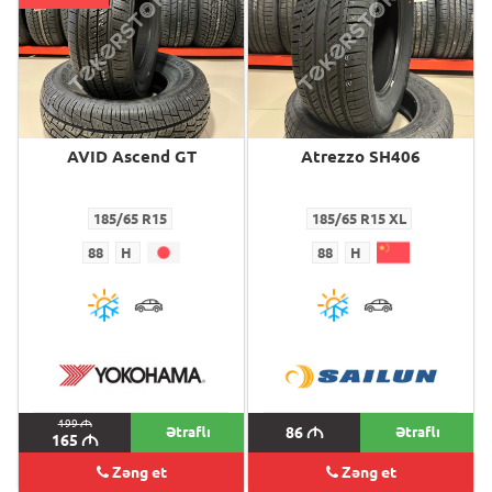
AVID Ascend GT
Atrezzo SH406
185/65 R15
185/65 R15 XL
88
H
88
H
199
M
Ətraflı
86
M
Ətraflı
165
M
Zəng et
Zəng et