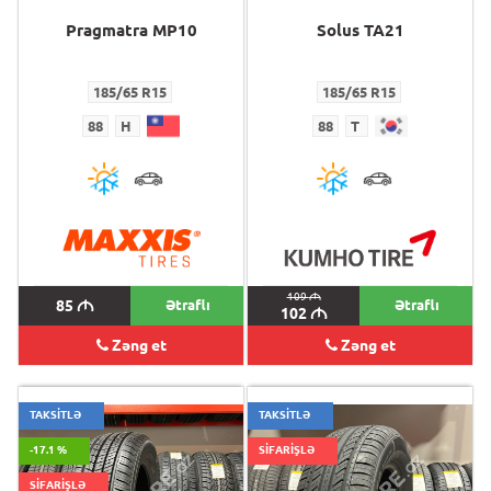
Pragmatra MP10
Solus TA21
185/65 R15
185/65 R15
88
H
88
T
109
M
85
M
Ətraflı
Ətraflı
102
M
Zəng et
Zəng et
TAKSİTLƏ
TAKSİTLƏ
-17.1 %
SİFARİŞLƏ
SİFARİŞLƏ