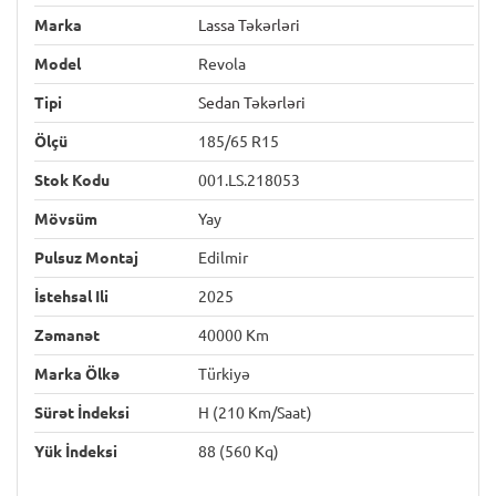
Marka
Lassa Təkərləri
Model
Revola
Tipi
Sedan Təkərləri
Ölçü
185/65 R15
Stok Kodu
001.LS.218053
Mövsüm
Yay
Pulsuz Montaj
Edilmir
İstehsal Ili
2025
Zəmanət
40000 Km
Marka Ölkə
Türkiyə
Sürət İndeksi
H (210 Km/saat)
Yük İndeksi
88 (560 Kq)