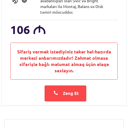
avadanlıqları olan Sıvic və Bright
markaları ilə Montaj, Balans və Disk
təmiri mövcuddur.
106
M
Sifariş vermək istədiyiniz təkər hal-hazırda
mərkəzi anbarımızdadır! Zəhmət olmasa
sifarişlə bağlı məlumat almaq üçün əlaqə
saxlayın.
Zəng Et