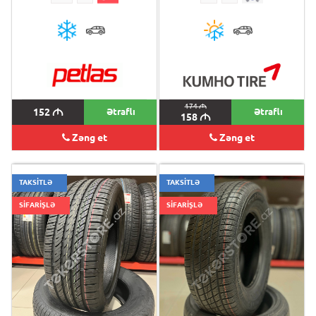
174
M
152
M
Ətraflı
Ətraflı
158
M
Zəng et
Zəng et
TAKSİTLƏ
TAKSİTLƏ
SİFARİŞLƏ
SİFARİŞLƏ