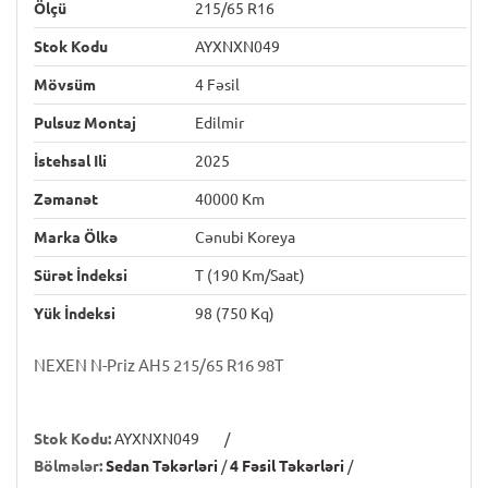
Ölçü
215/65 R16
Stok Kodu
AYXNXN049
Mövsüm
4 Fəsil
Pulsuz Montaj
Edilmir
İstehsal Ili
2025
Zəmanət
40000 Km
Marka Ölkə
Cənubi Koreya
Sürət İndeksi
T (190 Km/saat)
Yük İndeksi
98 (750 Kq)
NEXEN N-Priz AH5 215/65 R16 98T
Stok Kodu:
AYXNXN049
/
Bölmələr:
Sedan Təkərləri
/
4 Fəsil Təkərləri
/