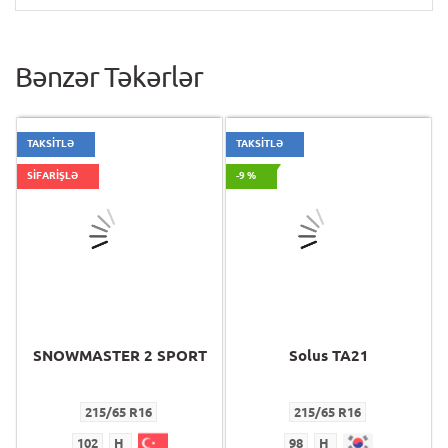
Bənzər Təkərlər
TAKSİTLƏ
TAKSİTLƏ
SİFARİŞLƏ
-9 %
SNOWMASTER 2 SPORT
Solus TA21
215/65 R16
215/65 R16
102
H
98
H