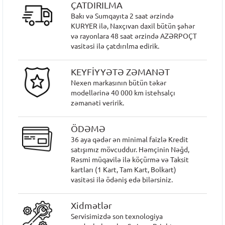
ÇATDIRILMA
Bakı və Sumqayıta 2 saat ərzində
KURYER ilə, Naxçıvan daxil bütün şəhər
və rayonlara 48 saat ərzində AZƏRPOÇT
vasitəsi ilə çatdırılma edirik.
KEYFİYYƏTƏ ZƏMANƏT
Nexen markasının bütün təkər
modellərinə 40 000 km istehsalçı
zəmanəti veririk.
ÖDƏMƏ
36 aya qədər ən minimal faizlə Kredit
satışımız mövcuddur. Həmçinin Nəğd,
Rəsmi müqavilə ilə köçürmə və Taksit
kartları (1 Kart, Tam Kart, Bolkart)
vasitəsi ilə ödəniş edə bilərsiniz.
Xidmətlər
Servisimizdə son texnologiya