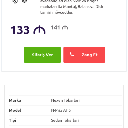
avadanlıqları olan Sıvic və Bright
markaları ilə Montaj, Balans və Disk
təmiri mövcuddur.
133
M
141
M
Zəng Et
Marka
Nexen Təkərləri
Model
N-Priz AH5
Tipi
Sedan Təkərləri