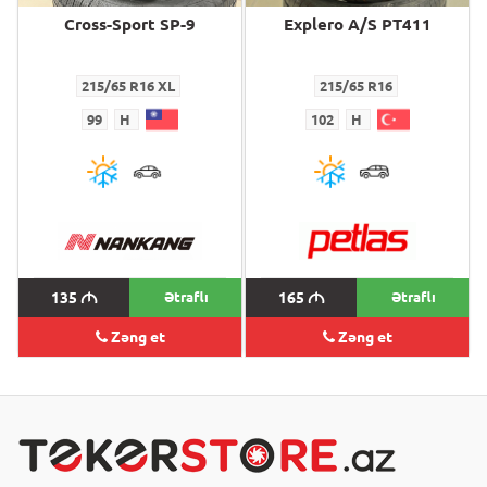
Cross-Sport SP-9
Explero A/S PT411
215/65 R16 XL
215/65 R16
99
H
102
H
135
M
Ətraflı
165
M
Ətraflı
Zəng et
Zəng et