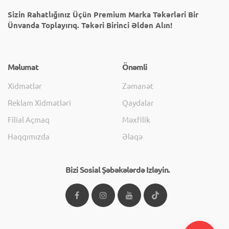
Sizin Rahatlığınız Üçün Premium Marka Təkərləri Bir
Ünvanda Toplayırıq. Təkəri Birinci Əldən Alın!
Məlumat
Önəmli
Xidmətlər
Zəmanət
Reklam Xidmətləri
Qaydalar
Filial Açmaq
Məxfilik
Haqqımızda
Əlaqə
Bizi Sosial Şəbəkələrdə Izləyin.