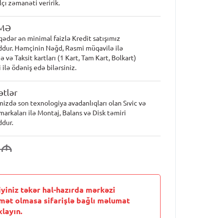
lçı zəmanəti veririk.
MƏ
qədər ən minimal faizlə Kredit satışımız
dur. Həmçinin Nəğd, Rəsmi müqavilə ilə
 və Taksit kartları (1 Kart, Tam Kart, Bolkart)
 ilə ödəniş edə bilərsiniz.
tlər
mizdə son texnologiya avadanlıqları olan Sıvic və
markaları ilə Montaj, Balans və Disk təmiri
dur.
7
M
iyiniz təkər hal-hazırda mərkəzi
mət olmasa sifarişlə bağlı məlumat
layın.