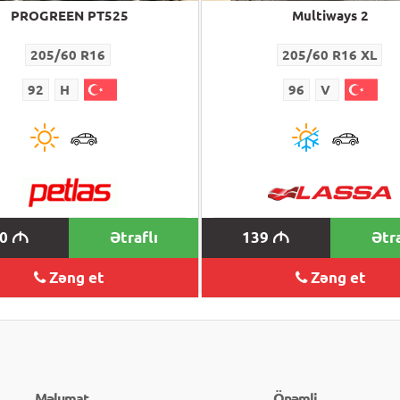
PROGREEN PT525
Multiways 2
205/60 R16
205/60 R16 XL
92
H
96
V
20
Ətraflı
139
Ətra
M
M
Zəng et
Zəng et
Məlumat
Önəmli