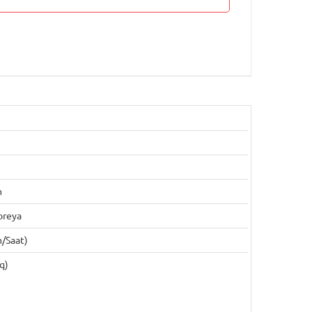
m
oreya
/saat)
q)