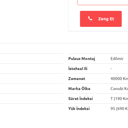
Zəng Et
Pulsuz Montaj
Edilmir
İstehsal Ili
-
Zəmanət
40000 K
Marka Ölkə
Cənubi K
Sürət İndeksi
T (190 Km
Yük İndeksi
95 (690 K