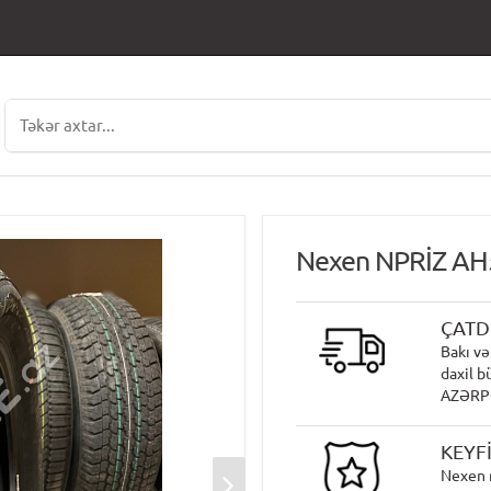
Nexen NPRİZ AH
ÇATD
Bakı və
daxil b
AZƏRPOÇ
KEYF
Nexen 