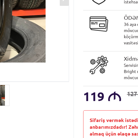
istehsa
ÖDƏ
36 aya 
mövcud
köçürmə
vasitəsi
Xidmə
Servisi
Bright 
mövcud
119
M
12
Sifariş vermək istəd
anbarımızdadır! Zəh
almaq üçün əlaqə sax