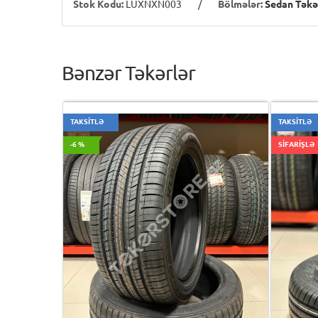
Stok Kodu:
LUXNXN003
/
Bölmələr:
Sedan Təkə
Bənzər Təkərlər
TAKSİTLƏ
TAKSİTLƏ
-6 %
SİFARİŞLƏ