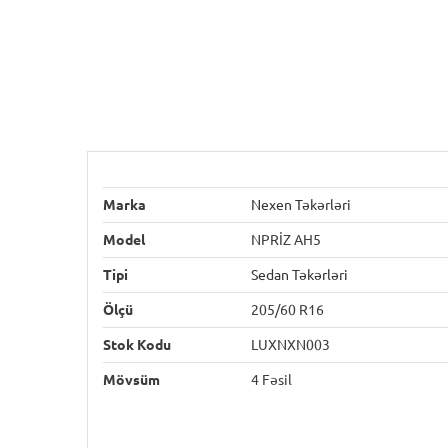
Marka
Nexen Təkərləri
Model
NPRİZ AH5
Tipi
Sedan Təkərləri
Ölçü
205/60 R16
Stok Kodu
LUXNXN003
Mövsüm
4 Fəsil