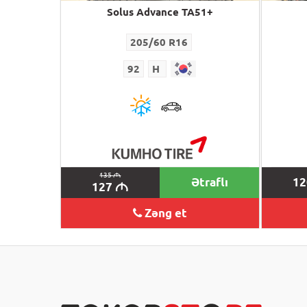
Solus Advance TA51+
205/60 R16
92
H
135
M
Ətraflı
1
127
M
Zəng et