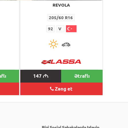
REVOLA
205/60 R16
92
V
flı
147
Ətraflı
M
Zəng et
Bizi Sosial Şəbəkələrdə Izləyin.