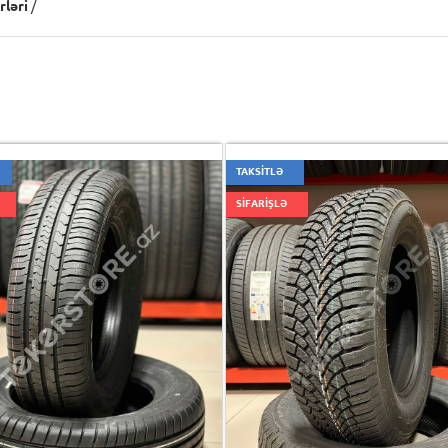
rləri
/
TAKSİTLƏ
SİFARİŞLƏ