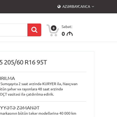
AZƏRBAYCANCA
Səbət:
0
0
M
5 205/60 R16 95T
IRILMA
 Sumqayıta 2 saat ərzində KURYER ilə, Naxçıvan
ütün şəhər və rayonlara 48 saat ərzində
T vasitəsi ilə çatdırılma edirik.
İYYƏTƏ ZƏMANƏT
markasının bütün təkər modellərinə 40 000 km