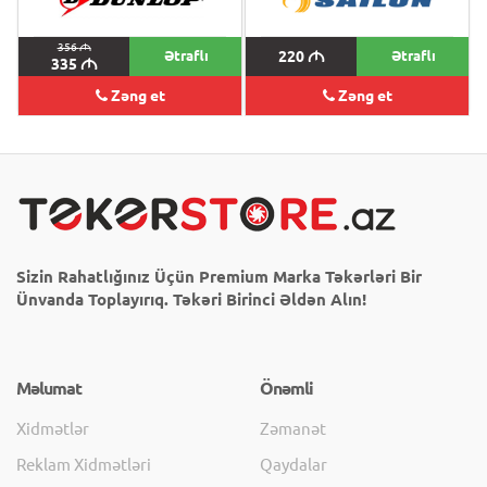
356
M
Ətraflı
220
M
Ətraflı
335
M
Zəng et
Zəng et
Sizin Rahatlığınız Üçün Premium Marka Təkərləri Bir
Ünvanda Toplayırıq. Təkəri Birinci Əldən Alın!
Məlumat
Önəmli
Xidmətlər
Zəmanət
Reklam Xidmətləri
Qaydalar