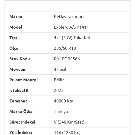
Marka
Petlas Təkərləri
Model
Explero A/S PT411
Tipi
4x4 (SUV) Təkərləri
Ölçü
285/60 R18
Stok Kodu
001.PT.34566
Mövsüm
4 Fəsil
Pulsuz Montaj
Edilir
İstehsal Ili
2025
Zəmanət
40000 Km
Marka Ölkə
Türkiyə
Sürət İndeksi
V (240 Km/saat)
Yük İndeksi
116 (1250 Kq)