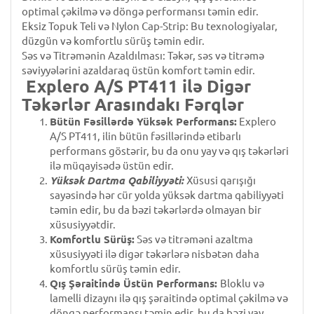
optimal çəkilmə və döngə performansı təmin edir.
Eksiz Topuk Teli və Nylon Cap-Strip: Bu texnologiyalar,
düzgün və komfortlu sürüş təmin edir.
Səs və Titrəmənin Azaldılması: Təkər, səs və titrəmə
səviyyələrini azaldaraq üstün komfort təmin edir.
Explero A/S PT411 ilə Digər
Təkərlər Arasındakı Fərqlər
Bütün Fəsillərdə Yüksək Performans:
Explero
A/S PT411, ilin bütün fəsillərində etibarlı
performans göstərir, bu da onu yay və qış təkərləri
ilə müqayisədə üstün edir.
Yüksək Dartma Qabiliyyəti:
Xüsusi qarışığı
sayəsində hər cür yolda yüksək dartma qabiliyyəti
təmin edir, bu da bəzi təkərlərdə olmayan bir
xüsusiyyətdir.
Komfortlu Sürüş:
Səs və titrəməni azaltma
xüsusiyyəti ilə digər təkərlərə nisbətən daha
komfortlu sürüş təmin edir.
Qış Şəraitində Üstün Performans:
Bloklu və
lamelli dizaynı ilə qış şəraitində optimal çəkilmə və
döngə performansı təmin edir, bu da bəzi yay