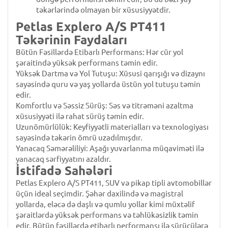
təkərlərində olmayan bir xüsusiyyətdir.
Petlas Explero A/S PT411
Təkərinin Faydaları
Bütün Fəsillərdə Etibarlı Performans: Hər cür yol
şəraitində yüksək performans təmin edir.
Yüksək Dartma və Yol Tutuşu: Xüsusi qarışığı və dizaynı
sayəsində quru və yaş yollarda üstün yol tutuşu təmin
edir.
Komfortlu və Səssiz Sürüş: Səs və titrəməni azaltma
xüsusiyyəti ilə rahat sürüş təmin edir.
Uzunömürlülük: Keyfiyyətli materialları və texnologiyası
sayəsində təkərin ömrü uzadılmışdır.
Yanacaq Səmərəliliyi: Aşağı yuvarlanma müqaviməti ilə
yanacaq sərfiyyatını azaldır.
İstifadə Sahələri
Petlas Explero A/S PT411, SUV və pikap tipli avtomobillər
üçün ideal seçimdir. Şəhər daxilində və magistral
yollarda, eləcə də daşlı və qumlu yollar kimi müxtəlif
şəraitlərdə yüksək performans və təhlükəsizlik təmin
edir. Bütün fəsillərdə etibarlı performansı ilə sürücülərə