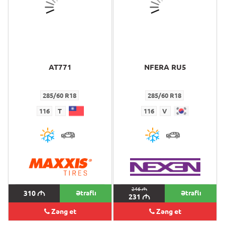
AT771
NFERA RU5
285/60 R18
285/60 R18
116
T
116
V
246
M
310
M
Ətraflı
Ətraflı
231
M
Zəng et
Zəng et