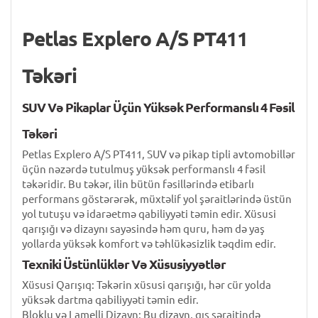
Petlas Explero A/S PT411
Təkəri
SUV Və Pikaplar Üçün Yüksək Performanslı 4 Fəsil
Təkəri
Petlas Explero A/S PT411, SUV və pikap tipli avtomobillər
üçün nəzərdə tutulmuş yüksək performanslı 4 fəsil
təkəridir. Bu təkər, ilin bütün fəsillərində etibarlı
performans göstərərək, müxtəlif yol şəraitlərində üstün
yol tutuşu və idarəetmə qabiliyyəti təmin edir. Xüsusi
qarışığı və dizaynı sayəsində həm quru, həm də yaş
yollarda yüksək komfort və təhlükəsizlik təqdim edir.
Texniki Üstünlüklər Və Xüsusiyyətlər
Xüsusi Qarışıq: Təkərin xüsusi qarışığı, hər cür yolda
yüksək dartma qabiliyyəti təmin edir.
Bloklu və Lamelli Dizayn: Bu dizayn, qış şəraitində