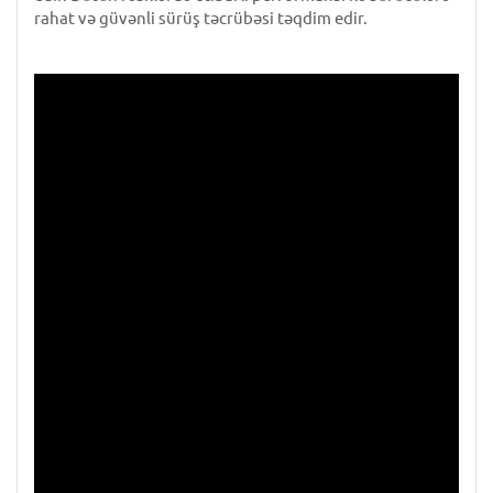
rahat və güvənli sürüş təcrübəsi təqdim edir.