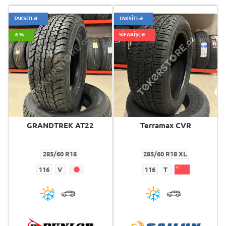
TAKSİTLƏ
TAKSİTLƏ
-6 %
SİFARİŞLƏ
GRANDTREK AT22
Terramax CVR
285/60 R18
285/60 R18 XL
116
V
116
T