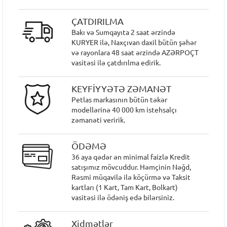
ÇATDIRILMA
Bakı və Sumqayıta 2 saat ərzində
KURYER ilə, Naxçıvan daxil bütün şəhər
və rayonlara 48 saat ərzində AZƏRPOÇT
vasitəsi ilə çatdırılma edirik.
KEYFİYYƏTƏ ZƏMANƏT
Petlas markasının bütün təkər
modellərinə 40 000 km istehsalçı
zəmanəti veririk.
ÖDƏMƏ
36 aya qədər ən minimal faizlə Kredit
satışımız mövcuddur. Həmçinin Nəğd,
Rəsmi müqavilə ilə köçürmə və Taksit
kartları (1 Kart, Tam Kart, Bolkart)
vasitəsi ilə ödəniş edə bilərsiniz.
Xidmətlər