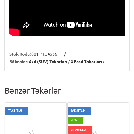
Stok Kodu:
001.PT.34566
/
Bölmələr:
4x4 (SUV) Təkərləri
/
4 Fəsil Təkərləri
/
Bənzər Təkərlər
TAKSİTLƏ
TAKSİTLƏ
-6 %
SİFARİŞLƏ