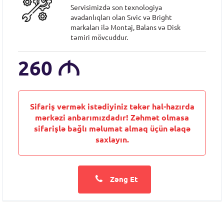
Servisimizdə son texnologiya
avadanlıqları olan Sıvic və Bright
markaları ilə Montaj, Balans və Disk
təmiri mövcuddur.
260
M
Sifariş vermək istədiyiniz təkər hal-hazırda
mərkəzi anbarımızdadır! Zəhmət olmasa
sifarişlə bağlı məlumat almaq üçün əlaqə
saxlayın.
Zəng Et