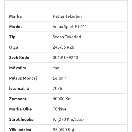
Marka
Petlas Təkərləri
Model
Velox Sport PT741
Tipi
Sedan Təkərləri
Ölçü
245/35 R20
Stok Kodu
001.PT.29240
Mövsüm
Yay
Pulsuz Montaj
Edilmir
İstehsal Ili
2026
Zəmanət
40000 Km
Marka Ölkə
Türkiyə
Sürət İndeksi
W (270 Km/saat)
Yük İndeksi
95 (690 Kq)