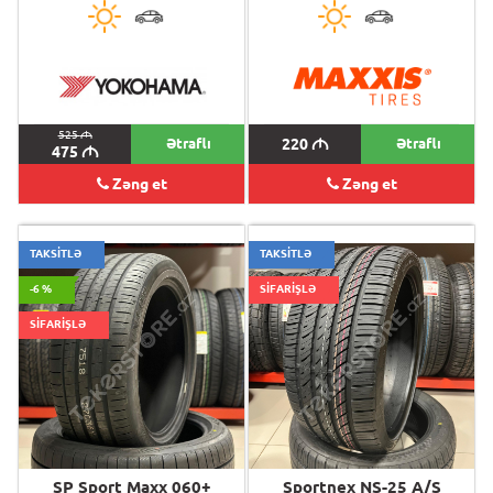
525
M
Ətraflı
220
M
Ətraflı
475
M
Zəng et
Zəng et
TAKSİTLƏ
TAKSİTLƏ
-6 %
SİFARİŞLƏ
SİFARİŞLƏ
SP Sport Maxx 060+
Sportnex NS-25 A/S