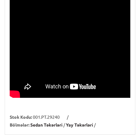
Stok Kodu:
001.PT.29240
/
Bölmələr:
Sedan Təkərləri
/
Yay Təkərləri
/