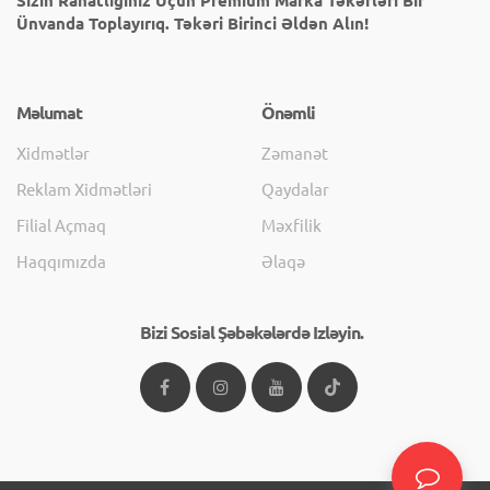
Sizin Rahatlığınız Üçün Premium Marka Təkərləri Bir
Ünvanda Toplayırıq. Təkəri Birinci Əldən Alın!
Məlumat
Önəmli
Xidmətlər
Zəmanət
Reklam Xidmətləri
Qaydalar
Filial Açmaq
Məxfilik
Haqqımızda
Əlaqə
Bizi Sosial Şəbəkələrdə Izləyin.