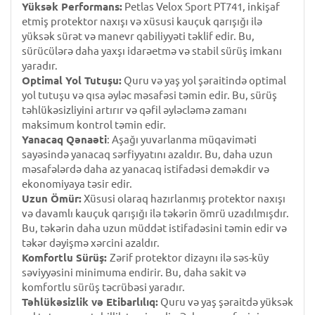
Yüksək Performans:
Petlas Velox Sport PT741, inkişaf
etmiş protektor naxışı və xüsusi kauçuk qarışığı ilə
yüksək sürət və manevr qabiliyyəti təklif edir. Bu,
sürücülərə daha yaxşı idarəetmə və stabil sürüş imkanı
yaradır.
Optimal Yol Tutuşu:
Quru və yaş yol şəraitində optimal
yol tutuşu və qısa əyləc məsafəsi təmin edir. Bu, sürüş
təhlükəsizliyini artırır və qəfil əyləcləmə zamanı
maksimum kontrol təmin edir.
Yanacaq Qənaəti
: Aşağı yuvarlanma müqaviməti
sayəsində yanacaq sərfiyyatını azaldır. Bu, daha uzun
məsafələrdə daha az yanacaq istifadəsi deməkdir və
ekonomiyaya təsir edir.
Uzun Ömür:
Xüsusi olaraq hazırlanmış protektor naxışı
və davamlı kauçuk qarışığı ilə təkərin ömrü uzadılmışdır.
Bu, təkərin daha uzun müddət istifadəsini təmin edir və
təkər dəyişmə xərcini azaldır.
Komfortlu Sürüş:
Zərif protektor dizaynı ilə səs-küy
səviyyəsini minimuma endirir. Bu, daha sakit və
komfortlu sürüş təcrübəsi yaradır.
Təhlükəsizlik və Etibarlılıq:
Quru və yaş şəraitdə yüksək