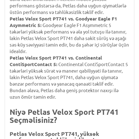
performans göstərsə də, Petlas daha uyğun qiymətlərlə
üstün performans və təhlükəsizlik təklif edir.
Petlas Velox Sport PT741 vs. Goodyear Eagle F1
Asymmetric 5:
Goodyear Eagle F1 Asymmetric 5
təkərləri yüksək performans və əla yol tutuşu ilə tanınır,
lakin Petlas Velox Sport PT741 daha sakit sürüş və aşağı
səs-küy səviyyəsi təmin edir, bu da şəhər içi sürüşlər üçün
idealdır.
Petlas Velox Sport PT741 vs. Continental
ContiSportContact 5:
Continental ContiSportContact 5
təkərləri yüksək sürət və manevr qabiliyyəti ilə tanınır,
lakin Petlas Velox Sport PT741, daha uyğun qiymətə
bənzər performans və yanacaq qənaəti təklif edir.
Bundan əlavə, Petlas daha geniş protektor naxışı ilə
uzun ömür təmin edir.
Niyə Petlas Velox Sport PT741
Seçməlisiniz?
Petlas Velox Sport PT741, yüksək