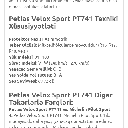
yol tutuşu və stabillik təmin edir. Əyləc məsafəsinin qısa
olması təhlükəsizliyi artırır.
Petlas Velox Sport PT741 Texniki
Xüsusiyyətləti
Protektor Naxışı
: Asimmetrik
Təkər Ölçüsü:
Müxtəlif ölçülərdə mövcuddur (R16, R17,
R18, və s.)
Yük İndeksi:
91 - 100
Sürət İndeksi:
V - W (240 km/s - 270 km/s)
Yanacaq Səmərəliliyi:
C - B
Yaş Yolda Yol Tutuşu:
B - A
Səs Səviyyəsi:
69-72 dB
Petlas Velox Sport PT741 Digər
Təkərlərlə Fərqləri:
Petlas Velox Sport PT741 vs. Michelin Pilot Sport
4:
Petlas Velox Sport PT741, Michelin Pilot Sport 4 ilə
müqayisədə daha yaxşı yanacaq qənaəti təmin edir və
daha uzun ömürlüdür. Michelin modeli yüksək