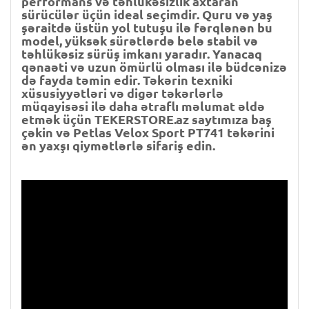
performans və təhlükəsizlik axtaran
sürücülər üçün ideal seçimdir. Quru və yaş
şəraitdə üstün yol tutuşu ilə fərqlənən bu
model, yüksək sürətlərdə belə stabil və
təhlükəsiz sürüş imkanı yaradır. Yanacaq
qənaəti və uzun ömürlü olması ilə büdcənizə
də fayda təmin edir. Təkərin texniki
xüsusiyyətləri və digər təkərlərlə
müqayisəsi ilə daha ətraflı məlumat əldə
etmək üçün TEKERSTORE.az saytımıza baş
çəkin və Petlas Velox Sport PT741 təkərini
ən yaxşı qiymətlərlə sifariş edin.