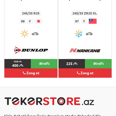
245/35 R20
245/35 ZR20 XL
99
Y
97
Y
426
M
Ətraflı
225
M
Ətraflı
400
M
Zəng et
Zəng et