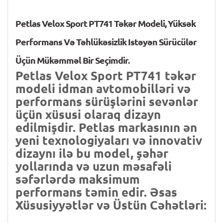
Petlas Velox Sport PT741 Təkər Modeli, Yüksək
Performans Və Təhlükəsizlik Istəyən Sürücülər
Üçün Mükəmməl Bir Seçimdir.
Petlas Velox Sport PT741 təkər
modeli idman avtomobilləri və
performans sürüşlərini sevənlər
üçün xüsusi olaraq dizayn
edilmişdir. Petlas markasının ən
yeni texnologiyaları və innovativ
dizaynı ilə bu model, şəhər
yollarında və uzun məsafəli
səfərlərdə maksimum
performans təmin edir. Əsas
Xüsusiyyətlər və Üstün Cəhətləri: