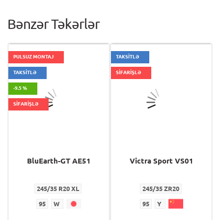
Bənzər Təkərlər
PULSUZ MONTAJ
TAKSİTLƏ
TAKSİTLƏ
SİFARİŞLƏ
-9.5 %
SİFARİŞLƏ
BluEarth-GT AE51
Victra Sport VS01
245/35 R20 XL
245/35 ZR20
95
W
95
Y