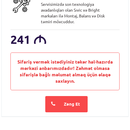
Servisimizdə son texnologiya
avadanlıqları olan Sıvic və Bright
markaları ilə Montaj, Balans və Disk
təmiri mövcuddur.
241
M
Sifariş vermək istədiyiniz təkər hal-hazırda
mərkəzi anbarımızdadır! Zəhmət olmasa
sifarişlə bağlı məlumat almaq üçün əlaqə
saxlayın.
Zəng Et