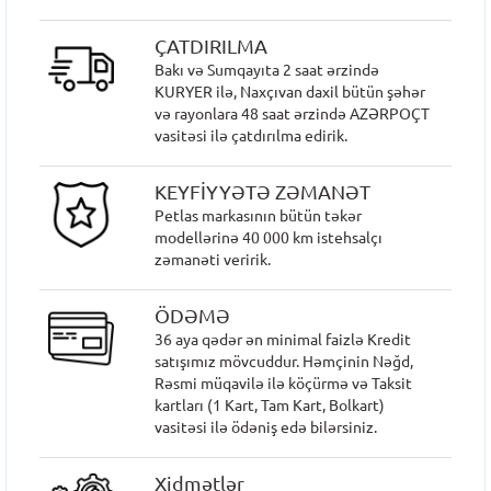
ÇATDIRILMA
Bakı və Sumqayıta 2 saat ərzində
KURYER ilə, Naxçıvan daxil bütün şəhər
və rayonlara 48 saat ərzində AZƏRPOÇT
vasitəsi ilə çatdırılma edirik.
KEYFİYYƏTƏ ZƏMANƏT
Petlas markasının bütün təkər
modellərinə 40 000 km istehsalçı
zəmanəti veririk.
ÖDƏMƏ
36 aya qədər ən minimal faizlə Kredit
satışımız mövcuddur. Həmçinin Nəğd,
Rəsmi müqavilə ilə köçürmə və Taksit
kartları (1 Kart, Tam Kart, Bolkart)
vasitəsi ilə ödəniş edə bilərsiniz.
Xidmətlər