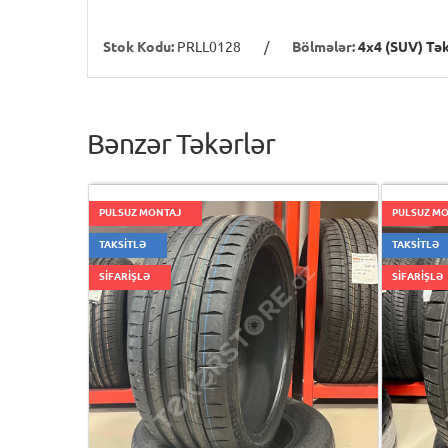
Stok Kodu:
PRLL0128
/
Bölmələr:
4x4 (SUV) Tək
Bənzər Təkərlər
PULSUZ MONTAJ
PULSUZ M
TAKSİTLƏ
TAKSİTLƏ
SİFARİŞLƏ
SİFARİŞLƏ