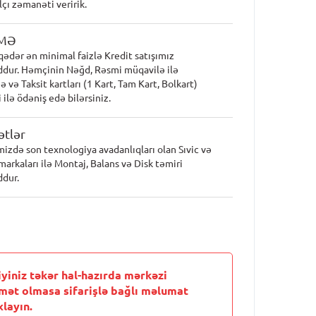
lçı zəmanəti veririk.
MƏ
qədər ən minimal faizlə Kredit satışımız
dur. Həmçinin Nəğd, Rəsmi müqavilə ilə
 və Taksit kartları (1 Kart, Tam Kart, Bolkart)
 ilə ödəniş edə bilərsiniz.
tlər
mizdə son texnologiya avadanlıqları olan Sıvic və
markaları ilə Montaj, Balans və Disk təmiri
dur.
iyiniz təkər hal-hazırda mərkəzi
mət olmasa sifarişlə bağlı məlumat
layın.