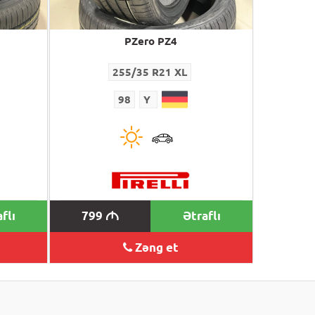
PZero PZ4
255/35 R21 XL
98
Y
flı
799
Ətraflı
M
Zəng et