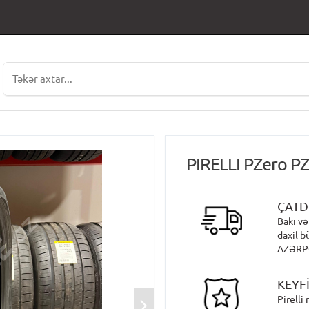
PIRELLI PZero P
ÇATD
Bakı və
daxil b
AZƏRPOÇ
KEYF
Pirelli