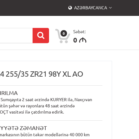
AZƏRBAYCANCA
Səbət:
0
0
M
Z4 255/35 ZR21 98Y XL AO
IRILMA
 Sumqayıta 2 saat ərzində KURYER ilə, Naxçıvan
ütün şəhər və rayonlara 48 saat ərzində
T vasitəsi ilə çatdırılma edirik.
İYYƏTƏ ZƏMANƏT
 markasının bütün təkər modellərinə 40 000 km