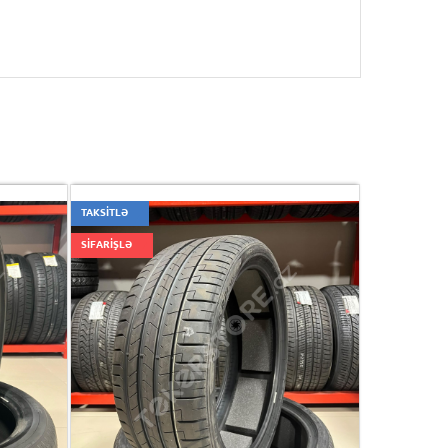
TAKSİTLƏ
SİFARİŞLƏ