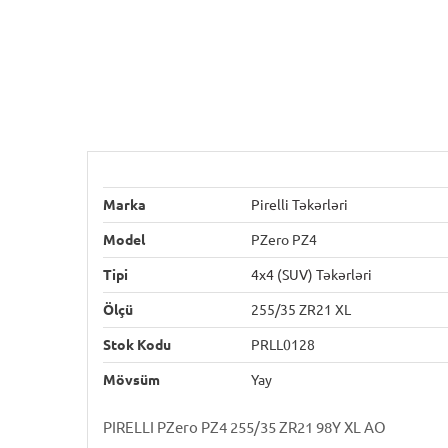
Marka
Pirelli Təkərləri
Model
PZero PZ4
Tipi
4x4 (SUV) Təkərləri
Ölçü
255/35 ZR21 XL
Stok Kodu
PRLL0128
Mövsüm
Yay
PIRELLI PZero PZ4 255/35 ZR21 98Y XL AO