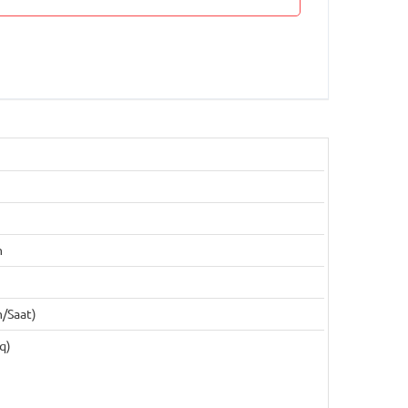
m
/saat)
q)