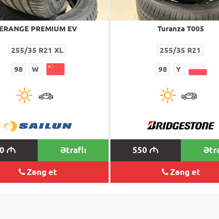
ERANGE PREMIUM EV
Turanza T005
255/35 R21 XL
255/35 R21
98
W
98
Y
00
Ətraflı
550
Ətra
M
M
Zəng et
Zəng et