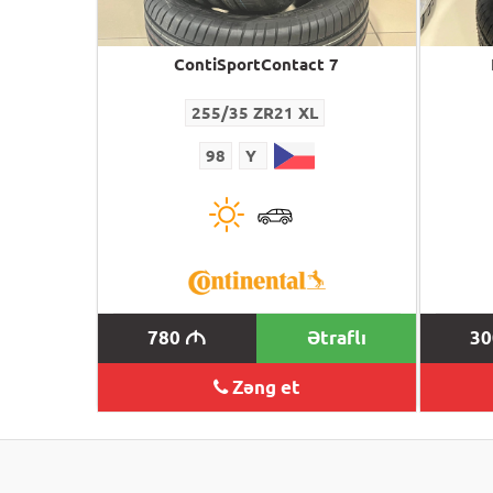
ContiSportContact 7
255/35 ZR21 XL
98
Y
780
Ətraflı
3
M
Zəng et