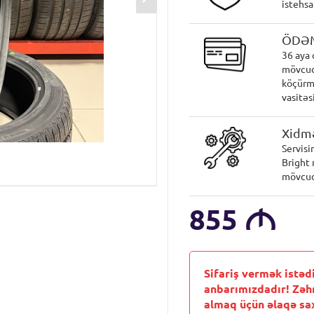
istehsa
ÖDƏ
36 aya 
mövcud
köçürmə
vasitəsi
Xidmə
Servisi
Bright 
mövcud
855
M
Sifariş vermək istəd
anbarımızdadır! Zəh
almaq üçün əlaqə sax