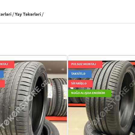
ərləri
/
Yay Təkərləri
/
ONTAJ
PULSUZ MONTAJ
TAKSİTLƏ
SİFARİŞLƏ
NƏĞD ALIŞDA ENDIRIM