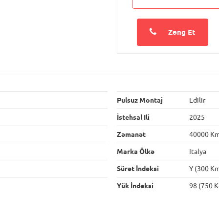
Zəng Et
Pulsuz Montaj
Edilir
İstehsal Ili
2025
Zəmanət
40000 K
Marka Ölkə
Italya
Sürət İndeksi
Y (300 Km
Yük İndeksi
98 (750 K