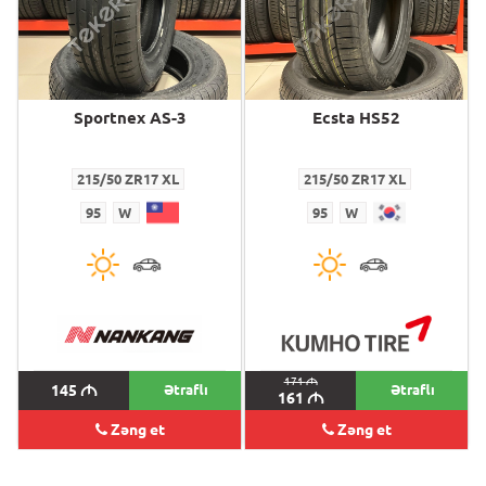
Sportnex AS-3
Ecsta HS52
215/50 ZR17 XL
215/50 ZR17 XL
95
W
95
W
171
M
145
M
Ətraflı
Ətraflı
161
M
Zəng et
Zəng et