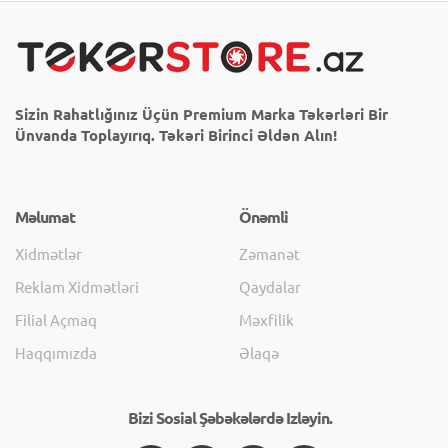
Sizin Rahatlığınız Üçün Premium Marka Təkərləri Bir
Ünvanda Toplayırıq. Təkəri Birinci Əldən Alın!
Məlumat
Önəmli
Xidmətlər
Zəmanət
Reklam Xidmətləri
Qaydalar
Filial Açmaq
Məxfilik
Haqqımızda
Əlaqə
Bizi Sosial Şəbəkələrdə Izləyin.