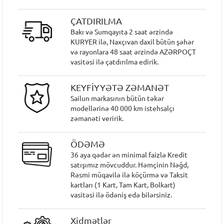
ÇATDIRILMA
Bakı və Sumqayıta 2 saat ərzində
KURYER ilə, Naxçıvan daxil bütün şəhər
və rayonlara 48 saat ərzində AZƏRPOÇT
vasitəsi ilə çatdırılma edirik.
KEYFİYYƏTƏ ZƏMANƏT
Sailun markasının bütün təkər
modellərinə 40 000 km istehsalçı
zəmanəti veririk.
ÖDƏMƏ
36 aya qədər ən minimal faizlə Kredit
satışımız mövcuddur. Həmçinin Nəğd,
Rəsmi müqavilə ilə köçürmə və Taksit
kartları (1 Kart, Tam Kart, Bolkart)
vasitəsi ilə ödəniş edə bilərsiniz.
Xidmətlər