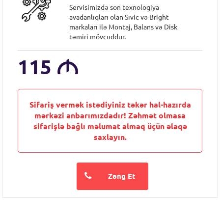
Servisimizdə son texnologiya
avadanlıqları olan Sıvic və Bright
markaları ilə Montaj, Balans və Disk
təmiri mövcuddur.
115
M
Sifariş vermək istədiyiniz təkər hal-hazırda
mərkəzi anbarımızdadır! Zəhmət olmasa
sifarişlə bağlı məlumat almaq üçün əlaqə
saxlayın.
Zəng Et