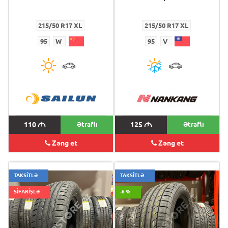
215/50 R17 XL
215/50 R17 XL
95
W
95
V
110
M
Ətraflı
125
M
Ətraflı
Zəng et
Zəng et
TAKSİTLƏ
TAKSİTLƏ
SİFARİŞLƏ
-6 %