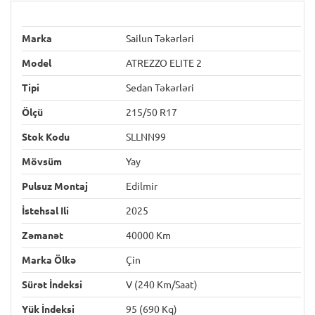
Marka
Sailun Təkərləri
Model
ATREZZO ELITE 2
Tipi
Sedan Təkərləri
Ölçü
215/50 R17
Stok Kodu
SLLNN99
Mövsüm
Yay
Pulsuz Montaj
Edilmir
İstehsal Ili
2025
Zəmanət
40000 Km
Marka Ölkə
Çin
Sürət İndeksi
V (240 Km/saat)
Yük İndeksi
95 (690 Kq)