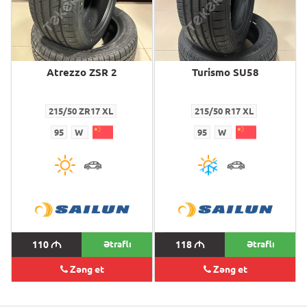
Atrezzo ZSR 2
Turismo SU58
215/50 ZR17 XL
215/50 R17 XL
95
W
95
W
110
M
Ətraflı
118
M
Ətraflı
Zəng et
Zəng et