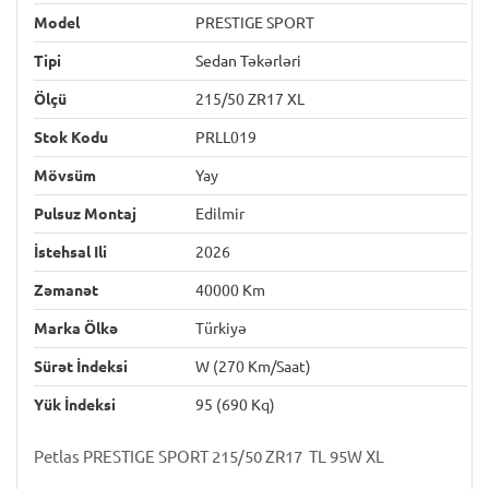
Model
PRESTIGE SPORT
Tipi
Sedan Təkərləri
Ölçü
215/50 ZR17 XL
Stok Kodu
PRLL019
Mövsüm
Yay
Pulsuz Montaj
Edilmir
İstehsal Ili
2026
Zəmanət
40000 Km
Marka Ölkə
Türkiyə
Sürət İndeksi
W (270 Km/saat)
Yük İndeksi
95 (690 Kq)
Petlas PRESTIGE SPORT 215/50 ZR17 TL 95W XL