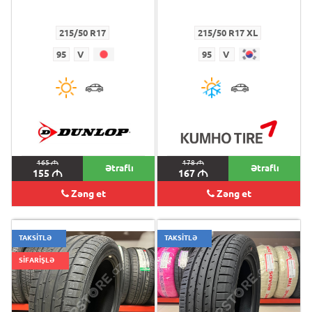
215/50 R17
215/50 R17 XL
95
V
95
V
165
M
178
M
Ətraflı
Ətraflı
155
M
167
M
Zəng et
Zəng et
TAKSİTLƏ
TAKSİTLƏ
SİFARİŞLƏ