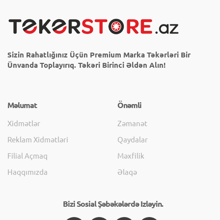
Sizin Rahatlığınız Üçün Premium Marka Təkərləri Bir
Ünvanda Toplayırıq. Təkəri Birinci Əldən Alın!
Məlumat
Önəmli
Xidmətlər
Zəmanət
Reklam Xidmətləri
Qaydalar
Filial Açmaq
Məxfilik
Haqqımızda
Əlaqə
Bizi Sosial Şəbəkələrdə Izləyin.