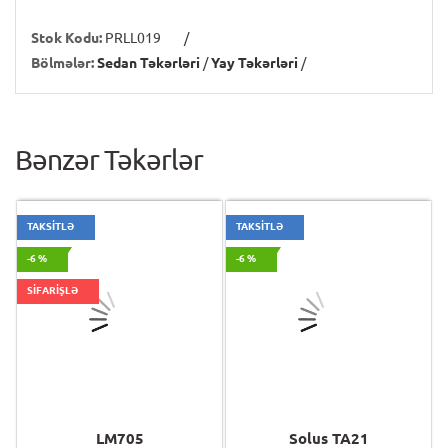
Stok Kodu:
PRLL019
/
Bölmələr:
Sedan Təkərləri
/
Yay Təkərləri
/
Bənzər Təkərlər
TAKSİTLƏ
TAKSİTLƏ
-6 %
-6 %
SİFARİŞLƏ
LM705
Solus TA21