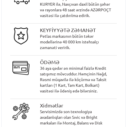
KURYER ilə, Naxçıvan daxil bütün şəhər
və rayonlara 48 saat ərzində AZƏRPOÇT
vasitəsi ilə çatdırılma edirik.
KEYFİYYƏTƏ ZƏMANƏT
Petlas markasının bütün təkər
modellərinə 40 000 km istehsalçı
zəmanəti veririk.
ÖDƏMƏ
36 aya qədər ən minimal faizlə Kredit
satışımız mövcuddur. Həmçinin Nəğd,
Rəsmi müqavilə ilə köçürmə və Taksit
kartları (1 Kart, Tam Kart, Bolkart)
vasitəsi ilə ödəniş edə bilərsiniz.
Xidmətlər
Servisimizdə son texnologiya
avadanlıqları olan Sıvic və Bright
markaları ilə Montaj, Balans və Disk