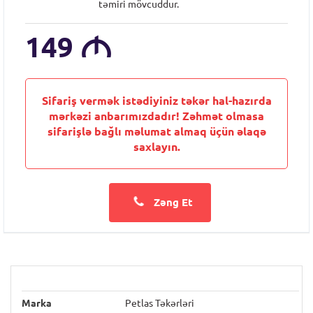
təmiri mövcuddur.
149
M
Sifariş vermək istədiyiniz təkər hal-hazırda
mərkəzi anbarımızdadır! Zəhmət olmasa
sifarişlə bağlı məlumat almaq üçün əlaqə
saxlayın.
Zəng Et
Marka
Petlas Təkərləri