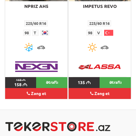
NPRIZ AH5
IMPETUS REVO
225/60 R16
225/60 R16
98
T
98
V
168
M
Ətraflı
135
M
Ətraflı
158
M
Zəng et
Zəng et