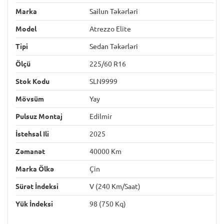
Marka
Sailun Təkərləri
Model
Atrezzo Elite
Tipi
Sedan Təkərləri
Ölçü
225/60 R16
Stok Kodu
SLN9999
Mövsüm
Yay
Pulsuz Montaj
Edilmir
İstehsal Ili
2025
Zəmanət
40000 Km
Marka Ölkə
Çin
Sürət İndeksi
V (240 Km/saat)
Yük İndeksi
98 (750 Kq)