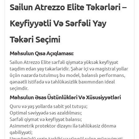
Sailun Atrezzo Elite Təkərləri –
Keyfiyyətli Və Sərfəli Yay
Təkəri Seçimi
Məhsulun Qısa Açıqlaması:
Sailun Atrezzo Elite sərfəli qiymətə yüksək keyfiyyət
təqdim edən yay təkərləridir. Şəhər içi və magistral yollar
üçün nəzərdə tutulmuş bu model, balanslı performans,
qənaətli istifadə və təhlükəsizlik baxımından ideal
seçimdir.
Məhsulun Əsas Üstünlükləri Və Xüsusiyyətləri
Quru və yaş yollarda sabit yol tutuşu;
Optimal səviyyədə səs azaldılması;
Sərfəli qiymət və keyfiyyət balansı;
Asimmetrik protektor dizaynı ilə təhlükəsiz dönmə
qabiliyyəti;
Uzunömürlü rezin tərkibi və yüngül rulon müqaviməti.