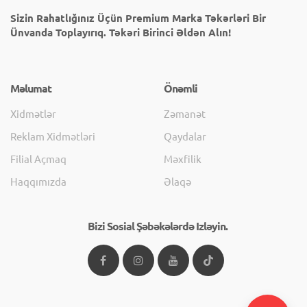
Sizin Rahatlığınız Üçün Premium Marka Təkərləri Bir
Ünvanda Toplayırıq. Təkəri Birinci Əldən Alın!
Məlumat
Önəmli
Xidmətlər
Zəmanət
Reklam Xidmətləri
Qaydalar
Filial Açmaq
Məxfilik
Haqqımızda
Əlaqə
Bizi Sosial Şəbəkələrdə Izləyin.