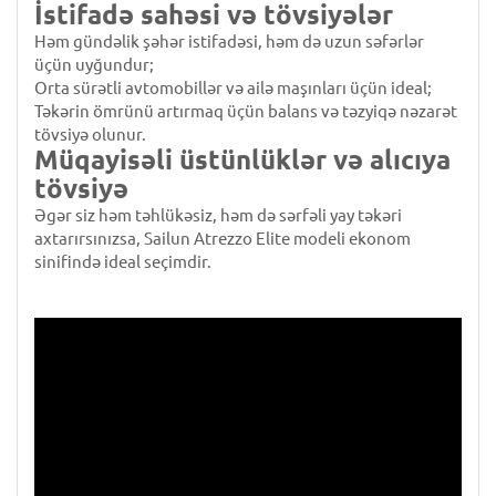
İstifadə sahəsi və tövsiyələr
Həm gündəlik şəhər istifadəsi, həm də uzun səfərlər
üçün uyğundur;
Orta sürətli avtomobillər və ailə maşınları üçün ideal;
Təkərin ömrünü artırmaq üçün balans və təzyiqə nəzarət
tövsiyə olunur.
Müqayisəli üstünlüklər və alıcıya
tövsiyə
Əgər siz həm təhlükəsiz, həm də sərfəli yay təkəri
axtarırsınızsa, Sailun Atrezzo Elite modeli ekonom
sinifində ideal seçimdir.