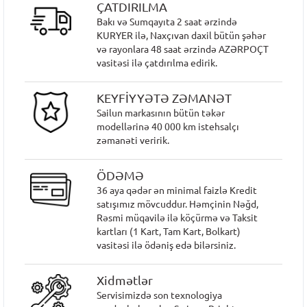
ÇATDIRILMA
Bakı və Sumqayıta 2 saat ərzində
KURYER ilə, Naxçıvan daxil bütün şəhər
və rayonlara 48 saat ərzində AZƏRPOÇT
vasitəsi ilə çatdırılma edirik.
KEYFİYYƏTƏ ZƏMANƏT
Sailun markasının bütün təkər
modellərinə 40 000 km istehsalçı
zəmanəti veririk.
ÖDƏMƏ
36 aya qədər ən minimal faizlə Kredit
satışımız mövcuddur. Həmçinin Nəğd,
Rəsmi müqavilə ilə köçürmə və Taksit
kartları (1 Kart, Tam Kart, Bolkart)
vasitəsi ilə ödəniş edə bilərsiniz.
Xidmətlər
Servisimizdə son texnologiya