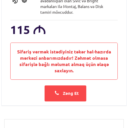
avadanlıqları olan Sıvic və Bright
markaları ilə Montaj, Balans və Disk
təmiri mövcuddur.
115
M
Sifariş vermək istədiyiniz təkər hal-hazırda
mərkəzi anbarımızdadır! Zəhmət olmasa
sifarişlə bağlı məlumat almaq üçün əlaqə
saxlayın.
Zəng Et