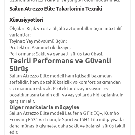
Sailun Atrezzo Elite Təkərlərinin Texniki
Xüsusiyyətləri
Ölçülər: Kiçik və orta ölçülü avtomobillər üçün müxtəlif
variantlar;
Təyinat: Yay mövsümü üçün;
Protektor: Asimmetrik dizayn;
Performans: Sakit və qənaətli sürüş təcrübəsi.
Təsirli Performans və Güvənli
Sürüş
Sailun Atrezzo Elite modeli həm iqtisadi baxımdan
sərfəlidir, həm də təhlükəsizlik və komfort baxımından
sizi məmnun edəcək. Protektor dizaynı suyun tez
boşaldılmasını təmin edir və yaş yollarda hidroplaninqin
qarşısını alır.
Digər markalarla müqayisə
Sailun Atrezzo Elite modeli Laufenn G Fit EQ+, Kumho
Ecowing ES31 və Triangle Sportex TSH11 ilə müqayisədə
daha münasib qiymətə, daha sakit və balanslı sürüş təklif
edir.