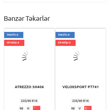
Bənzər Təkərlər
TAKSİTLƏ
TAKSİTLƏ
SİFARİŞLƏ
SİFARİŞLƏ
ATREZZO SH406
VELOXSPORT PT741
225/60 R16
225/60 R16
98
H
98
V