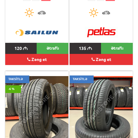
120
M
Ətraflı
135
M
Ətraflı
Zəng et
Zəng et
TAKSİTLƏ
TAKSİTLƏ
-6 %