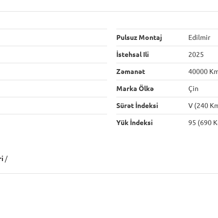
Pulsuz Montaj
Edilmir
İstehsal Ili
2025
Zəmanət
40000 K
Marka Ölkə
Çin
Sürət İndeksi
V (240 K
Yük İndeksi
95 (690 K
ri
/