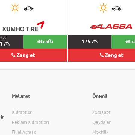
71
M
Ətraflı
175
Ətra
M
61
M
Zəng et
Zəng et
Məlumat
Önəmli
Xidmətlər
Zəmanət
ir
Reklam Xidmətləri
Qaydalar
Filial Açmaq
Məxfilik