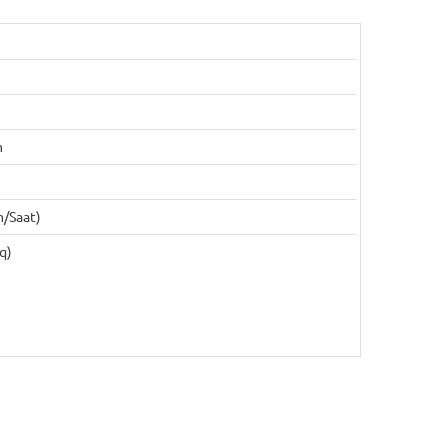
m
m/saat)
q)