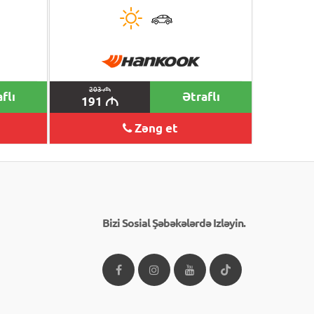
203
M
flı
Ətraflı
191
M
Zəng et
Bizi Sosial Şəbəkələrdə Izləyin.