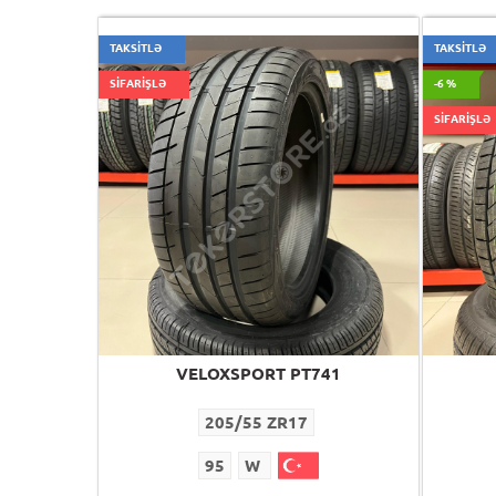
TAKSİTLƏ
TAKSİTLƏ
SİFARİŞLƏ
-6 %
SİFARİŞLƏ
VELOXSPORT PT741
205/55 ZR17
95
W