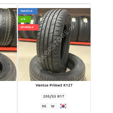
TAKSİTLƏ
-6 %
SİFARİŞLƏ
Ventus Prime3 K127
205/55 R17
95
W