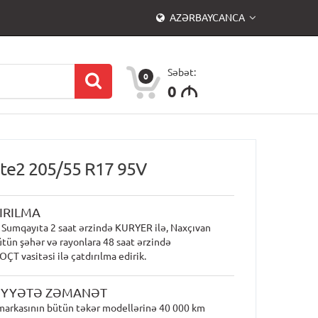
AZƏRBAYCANCA
Səbət:
0
0
M
lite2 205/55 R17 95V
IRILMA
 Sumqayıta 2 saat ərzində KURYER ilə, Naxçıvan
ütün şəhər və rayonlara 48 saat ərzində
T vasitəsi ilə çatdırılma edirik.
İYYƏTƏ ZƏMANƏT
markasının bütün təkər modellərinə 40 000 km