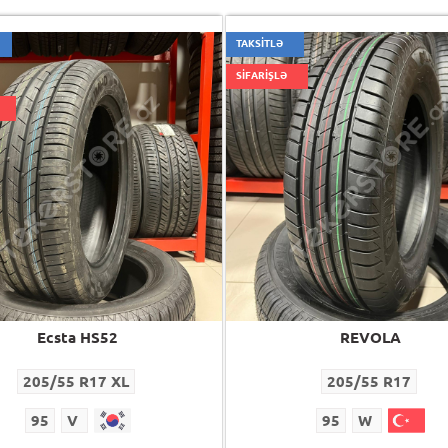
TAKSİTLƏ
SİFARİŞLƏ
Ecsta HS52
REVOLA
205/55 R17 XL
205/55 R17
95
V
95
W