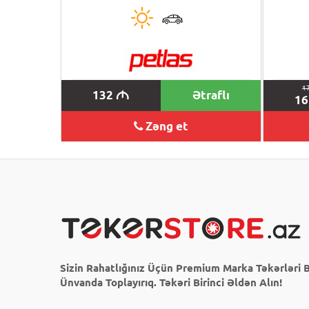
1
132
Ətraflı
M
1
Zəng et
Sizin Rahatlığınız Üçün Premium Marka Təkərləri B
Ünvanda Toplayırıq. Təkəri Birinci Əldən Alın!