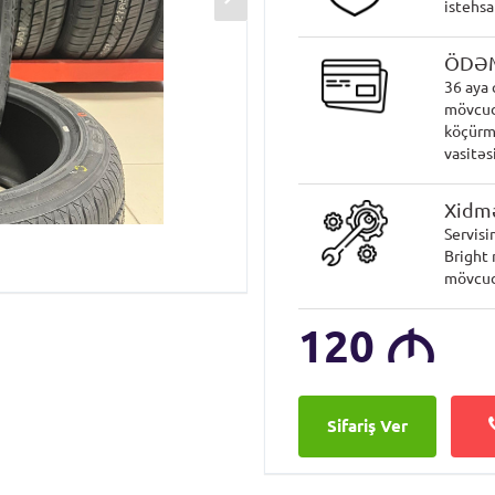
istehsa
ÖDƏ
36 aya 
mövcud
köçürmə
vasitəsi
Xidmə
Servisi
Bright 
mövcud
120
M