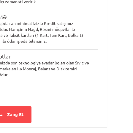
lçı zəmanəti veririk.
MƏ
qədər ən minimal faizlə Kredit satışımız
dur. Həmçinin Nəğd, Rəsmi müqavilə ilə
 və Taksit kartları (1 Kart, Tam Kart, Bolkart)
 ilə ödəniş edə bilərsiniz.
tlər
mizdə son texnologiya avadanlıqları olan Sıvic və
markaları ilə Montaj, Balans və Disk təmiri
dur.
Zəng Et