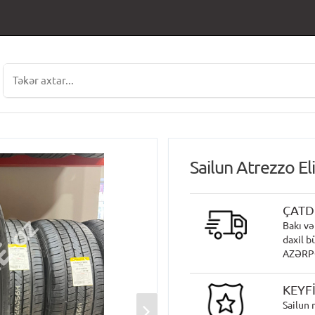
Sailun Atrezzo E
ÇATD
Bakı və
daxil b
AZƏRPOÇ
KEYF
Sailun 