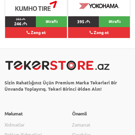
262
M
Ətraflı
395
M
Ətraflı
246
M
Zəng et
Zəng et
Sizin Rahatlığınız Üçün Premium Marka Təkərləri Bir
Ünvanda Toplayırıq. Təkəri Birinci Əldən Alın!
Məlumat
Önəmli
Xidmətlər
Zəmanət
Reklam Xidmətləri
Qaydalar