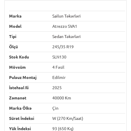
Marka
Sailun Təkərləri
Model
Atrezzo SVA1
Tipi
Sedan Təkərləri
Ölçü
245/35 R19
Stok Kodu
SLN130
Mövsüm
4 Fəsil
Pulsuz Montaj
Edilmir
İstehsal Ili
2025
Zəmanət
40000 Km
Marka Ölkə
Çin
Sürət İndeksi
W (270 Km/saat)
Yük İndeksi
93 (650 Kq)