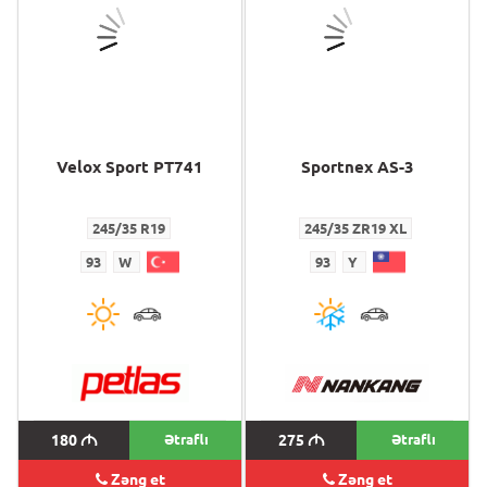
Velox Sport PT741
Sportnex AS-3
245/35 R19
245/35 ZR19 XL
93
W
93
Y
180
M
Ətraflı
275
M
Ətraflı
Zəng et
Zəng et