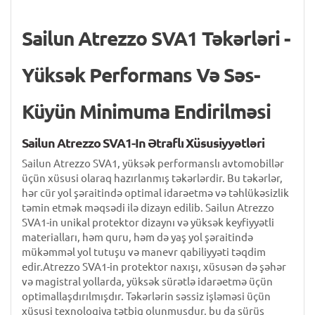
Sailun Atrezzo SVA1 Təkərləri -
Yüksək Performans Və Səs-
Küyün Minimuma Endirilməsi
Sailun Atrezzo SVA1-In Ətraflı Xüsusiyyətləri
Sailun Atrezzo SVA1, yüksək performanslı avtomobillər
üçün xüsusi olaraq hazırlanmış təkərlərdir. Bu təkərlər,
hər cür yol şəraitində optimal idarəetmə və təhlükəsizlik
təmin etmək məqsədi ilə dizayn edilib. Sailun Atrezzo
SVA1-in unikal protektor dizaynı və yüksək keyfiyyətli
materialları, həm quru, həm də yaş yol şəraitində
mükəmməl yol tutuşu və manevr qabiliyyəti təqdim
edir.Atrezzo SVA1-in protektor naxışı, xüsusən də şəhər
və magistral yollarda, yüksək sürətlə idarəetmə üçün
optimallaşdırılmışdır. Təkərlərin səssiz işləməsi üçün
xüsusi texnologiya tətbiq olunmuşdur, bu da sürüş