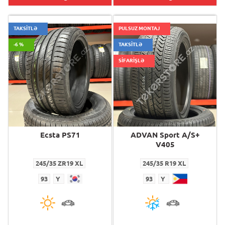
TAKSİTLƏ
PULSUZ MONTAJ
-6 %
TAKSİTLƏ
SİFARİŞLƏ
Ecsta PS71
ADVAN Sport A/S+
V405
245/35 ZR19 XL
245/35 R19 XL
93
Y
93
Y