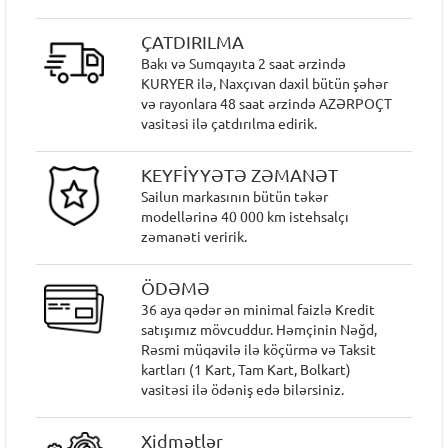
ÇATDIRILMA
Bakı və Sumqayıta 2 saat ərzində
KURYER ilə, Naxçıvan daxil bütün şəhər
və rayonlara 48 saat ərzində AZƏRPOÇT
vasitəsi ilə çatdırılma edirik.
KEYFİYYƏTƏ ZƏMANƏT
Sailun markasının bütün təkər
modellərinə 40 000 km istehsalçı
zəmanəti veririk.
ÖDƏMƏ
36 aya qədər ən minimal faizlə Kredit
satışımız mövcuddur. Həmçinin Nəğd,
Rəsmi müqavilə ilə köçürmə və Taksit
kartları (1 Kart, Tam Kart, Bolkart)
vasitəsi ilə ödəniş edə bilərsiniz.
Xidmətlər