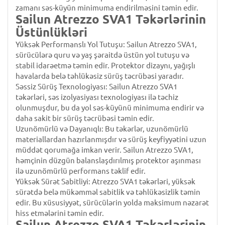
zamanı səs-küyün minimuma endirilməsini təmin edir.
Sailun Atrezzo SVA1 Təkərlərinin
Üstünlükləri
Yüksək Performanslı Yol Tutuşu: Sailun Atrezzo SVA1,
sürücülərə quru və yaş şəraitdə üstün yol tutuşu və
stabil idarəetmə təmin edir. Protektor dizaynı, yağışlı
havalarda belə təhlükəsiz sürüş təcrübəsi yaradır.
Səssiz Sürüş Texnologiyası: Sailun Atrezzo SVA1
təkərləri, səs izolyasiyası texnologiyası ilə təchiz
olunmuşdur, bu da yol səs-küyünü minimuma endirir və
daha sakit bir sürüş təcrübəsi təmin edir.
Uzunömürlü və Dayanıqlı: Bu təkərlər, uzunömürlü
materiallardan hazırlanmışdır və sürüş keyfiyyətini uzun
müddət qorumağa imkan verir. Sailun Atrezzo SVA1,
həmçinin düzgün balanslaşdırılmış protektor aşınması
ilə uzunömürlü performans təklif edir.
Yüksək Sürət Sabitliyi: Atrezzo SVA1 təkərləri, yüksək
sürətdə belə mükəmməl sabitlik və təhlükəsizlik təmin
edir. Bu xüsusiyyət, sürücülərin yolda maksimum nəzarət
hiss etmələrini təmin edir.
Sailun Atrezzo SVA1 Təkərlərinin