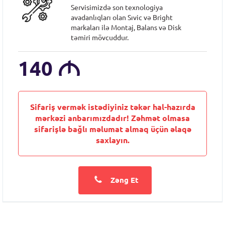
Servisimizdə son texnologiya
avadanlıqları olan Sıvic və Bright
markaları ilə Montaj, Balans və Disk
təmiri mövcuddur.
140
M
Sifariş vermək istədiyiniz təkər hal-hazırda
mərkəzi anbarımızdadır! Zəhmət olmasa
sifarişlə bağlı məlumat almaq üçün əlaqə
saxlayın.
Zəng Et