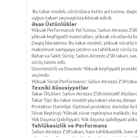
Bu təkər modeli, sürücülərə üstün yol tutma, dəqi
uyğun təkəri seçməyinizə kömək edirik.
Əsas Üstünlüklər
Yüksək Performanslı Yol Tutma: Sailun Atrezzo ZSR 
yüksək keyfiyyətli materialları, yüksək sürətlərdə 
Dəqiq İdarəetmə: Bu təkər modeli, yüksək sürətlə i
maksimum səviyyəyə çatdırır və təhlükəsiz sürüş tə
Rahat və Sakit Sürüş: Sailun Atrezzo ZSR təkəri, səs
sürüş təmin edir.
Uzunömürlü və Davamlı: Yüksək keyfiyyətli protektor
seçimdir.
Yüksək Sürət Performansı: Sailun Atrezzo ZSR təkər
Texniki Xüsusiyyətlər
Təkər Ölçüləri: Sailun Atrezzo ZSR müxtəlif ölçülə
Təkər Tipi: Bu təkər modeli yay təkəri olaraq dizayn
Protektor Dərinliyi: Optimal protektor dərinliyi il
Sürət Reytinqi: Yüksək sürət reytinqinə malikdir, b
Yük Daşıma Qabiliyyəti: Yük daşıma qabiliyyəti yük
Təhlükəsizlik və Performans
Sailun Atrezzo ZSR təkəri, həm təhlükəsizlik, həm 