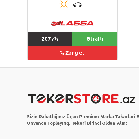
207
Ətraflı
M
Zəng et
Sizin Rahatlığınız Üçün Premium Marka Təkərləri B
Ünvanda Toplayırıq. Təkəri Birinci Əldən Alın!