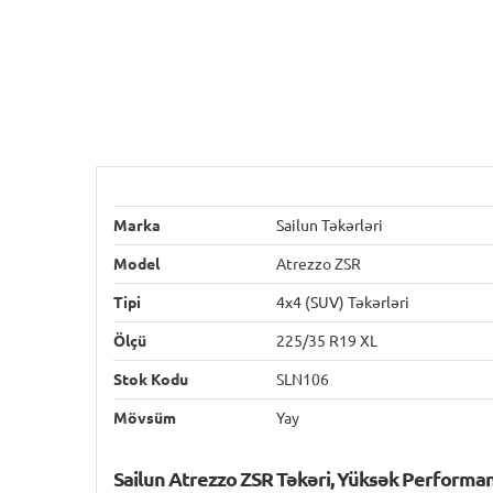
Marka
Sailun Təkərləri
Model
Atrezzo ZSR
Tipi
4x4 (SUV) Təkərləri
Ölçü
225/35 R19 XL
Stok Kodu
SLN106
Mövsüm
Yay
Sailun Atrezzo ZSR Təkəri, Yüksək Performa