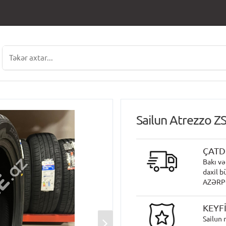
Sailun Atrezzo 
ÇATD
Bakı və
daxil b
AZƏRPOÇ
KEYF
Sailun 