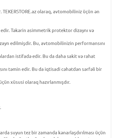
ir. TEKERSTORE.az olaraq, avtomobiliniz üçün ən
edir. Təkərin asimmetrik protektor dizaynı və
zayn edilmişdir. Bu, avtomobilinizin performansını
lardan istifadə edir. Bu da daha sakit və rahat
nı təmin edir. Bu da iqtisadi cəhətdən sərfəli bir
üçün xüsusi olaraq hazırlanmışdır.
.
larda suyun tez bir zamanda kənarlaşdırılması üçün