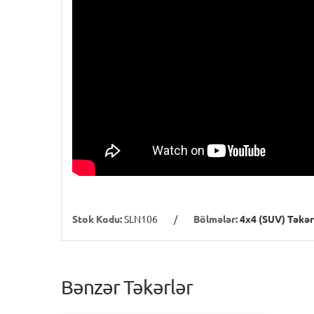
Stok Kodu:
SLN106
/
Bölmələr:
4x4 (SUV) Təkər
Bənzər Təkərlər