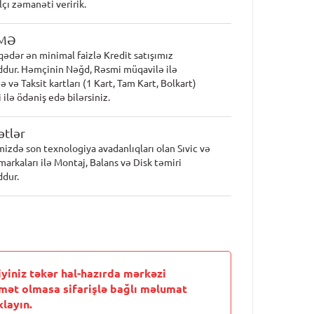
lçı zəmanəti veririk.
MƏ
qədər ən minimal faizlə Kredit satışımız
dur. Həmçinin Nəğd, Rəsmi müqavilə ilə
 və Taksit kartları (1 Kart, Tam Kart, Bolkart)
 ilə ödəniş edə bilərsiniz.
tlər
mizdə son texnologiya avadanlıqları olan Sıvic və
markaları ilə Montaj, Balans və Disk təmiri
dur.
iyiniz təkər hal-hazırda mərkəzi
mət olmasa sifarişlə bağlı məlumat
layın.