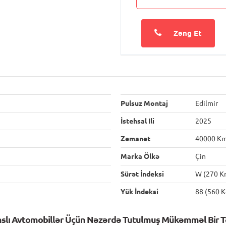
Zəng Et
Pulsuz Montaj
Edilmir
İstehsal Ili
2025
Zəmanət
40000 K
Marka Ölkə
Çin
Sürət İndeksi
W (270 K
Yük İndeksi
88 (560 K
nslı Avtomobillər Üçün Nəzərdə Tutulmuş Mükəmməl Bir Tə