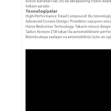
xüsusi kanalları var, bu da akvaplaning riskini azal
imkanı yaradır.
Texnologiyalar
High-Performance Tread Compound: Bu texnologiya, 
Advanced Groove Design: Protektor naxışının xüsusi 
Noise Reduction Technology: Təkərin xüsusi dizaynı
Sailun Atrezzo ZSR təkəri ilə avtomobilinizin perfo
Bizimlə əlaqə saxlayın və avtomobiliniz üçün ən uy