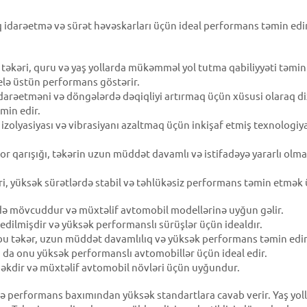
q idarəetmə və sürət həvəskarları üçün ideal performans təmin ed
təkəri, quru və yaş yollarda mükəmməl yol tutma qabiliyyəti təmin 
belə üstün performans göstərir.
darəetməni və döngələrdə dəqiqliyi artırmaq üçün xüsusi olaraq di
min edir.
 izolyasiyası və vibrasiyanı azaltmaq üçün inkişaf etmiş texnologiya
 qarışığı, təkərin uzun müddət davamlı və istifadəyə yararlı olması
i, yüksək sürətlərdə stabil və təhlükəsiz performans təmin etmək 
rdə mövcuddur və müxtəlif avtomobil modellərinə uyğun gəlir.
 edilmişdir və yüksək performanslı sürüşlər üçün idealdır.
ə bu təkər, uzun müddət davamlılıq və yüksək performans təmin edir
u da onu yüksək performanslı avtomobillər üçün ideal edir.
səkdir və müxtəlif avtomobil növləri üçün uyğundur.
də performans baxımından yüksək standartlara cavab verir. Yaş yol