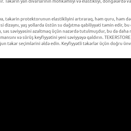
dır. Təkərin yan divarlarının möhkəmliyi və elastikliyi, döngələrdə
təkərin protektorunun elastikliyini artıraraq, həm quru, həm də 
dizaynı, yaş yollarda üstün su dağıtma qabiliyyəti təmin edir, bu 
, səs səviyyəsini azaltmaq üçün nəzərdə tutulmuşdur, bu da daha ra
rmansını və sürüş keyfiyyətini yeni səviyyəyə qaldırın. TEKERSTORE.a
ğun təkər seçimlərini əldə edin. Keyfiyyətli təkərlər üçün doğru ü