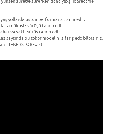
 və yüksək sürətlə sürərkən daha yaxşı idarəetmə
yaş yollarda üstün performans təmin edir.
da təhlükəsiz sürüşü təmin edir.
hat və sakit sürüş təmin edir.
z saytında bu təkər modelini sifariş edə bilərsiniz.
nvan - TEKERSTORE.az!