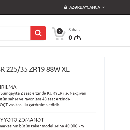
AZƏRBAYCANCA
Səbət:
0
0
M
ZSR 225/35 ZR19 88W XL
IRILMA
 Sumqayıta 2 saat ərzində KURYER ilə, Naxçıvan
ütün şəhər və rayonlara 48 saat ərzində
T vasitəsi ilə çatdırılma edirik.
İYYƏTƏ ZƏMANƏT
markasının bütün təkər modellərinə 40 000 km