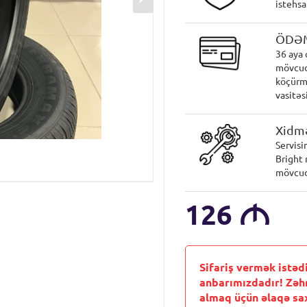
istehsa
ÖDƏ
36 aya 
mövcud
köçürmə
vasitəsi
Xidmə
Servisi
Bright 
mövcud
126
M
Sifariş vermək istəd
anbarımızdadır! Zəh
almaq üçün əlaqə sax