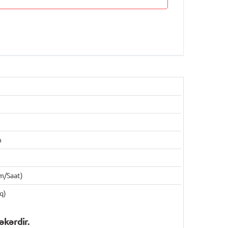
m
m/saat)
q)
kərdir.