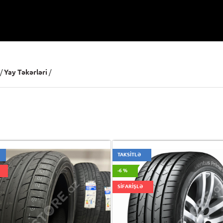
/
Yay Təkərləri
/
TAKSİTLƏ
-6 %
SİFARİŞLƏ