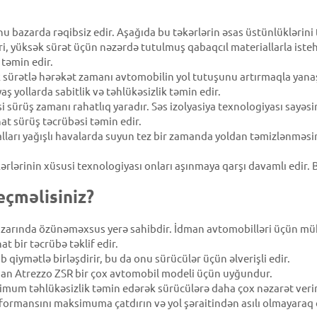
u bazarda rəqibsiz edir. Aşağıda bu təkərlərin əsas üstünlüklərini t
ri, yüksək sürət üçün nəzərdə tutulmuş qabaqcıl materiallarla isteh
 təmin edir.
 sürətlə hərəkət zamanı avtomobilin yol tutuşunu artırmaqla yanaş
ş yollarda sabitlik və təhlükəsizlik təmin edir.
si sürüş zamanı rahatlıq yaradır. Səs izolyasiya texnologiyası sayə
hat sürüş təcrübəsi təmin edir.
ları yağışlı havalarda suyun tez bir zamanda yoldan təmizlənməsi
lərinin xüsusi texnologiyası onları aşınmaya qarşı davamlı edir. Be
eçməlisiniz?
bazarında özünəməxsus yerə sahibdir. İdman avtomobilləri üçün m
t bir təcrübə təklif edir.
 qiymətlə birləşdirir, bu da onu sürücülər üçün əlverişli edir.
unan Atrezzo ZSR bir çox avtomobil modeli üçün uyğundur.
imum təhlükəsizlik təmin edərək sürücülərə daha çox nəzarət verir
erformansını maksimuma çatdırın və yol şəraitindən asılı olmayaraq