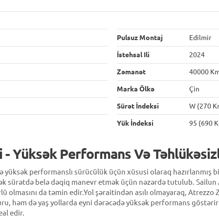
Pulsuz Montaj
Edilmir
İstehsal Ili
2024
Zəmanət
40000 K
Marka Ölkə
Çin
Sürət İndeksi
W (270 K
Yük İndeksi
95 (690 K
i - Yüksək Performans Və Təhlükəsizl
və yüksək performanslı sürücülük üçün xüsusi olaraq hazırlanmış b
ək sürətdə belə dəqiq manevr etmək üçün nəzərdə tutulub. Sailun A
lü olmasını da təmin edir.Yol şəraitindən asılı olmayaraq, Atrezzo Z
 quru, həm də yaş yollarda eyni dərəcədə yüksək performans göstəri
al edir.