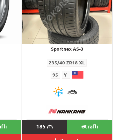
Sportnex AS-3
235/40 ZR18 XL
95
Y
flı
185
Ətraflı
M