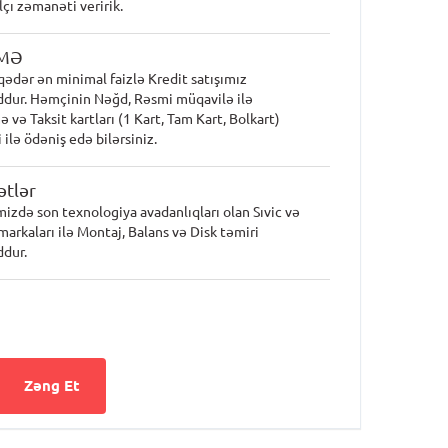
lçı zəmanəti veririk.
MƏ
qədər ən minimal faizlə Kredit satışımız
dur. Həmçinin Nəğd, Rəsmi müqavilə ilə
 və Taksit kartları (1 Kart, Tam Kart, Bolkart)
 ilə ödəniş edə bilərsiniz.
tlər
mizdə son texnologiya avadanlıqları olan Sıvic və
markaları ilə Montaj, Balans və Disk təmiri
dur.
Zəng Et