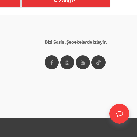
Zəng et
Bizi Sosial Şəbəkələrdə Izləyin.