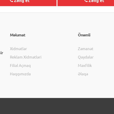
Zəng et
Zəng et
Məlumat
Önəmli
Xidmətlər
Zəmanət
ir
Reklam Xidmətləri
Qaydalar
Filial Açmaq
Məxfilik
Haqqımızda
Əlaqə