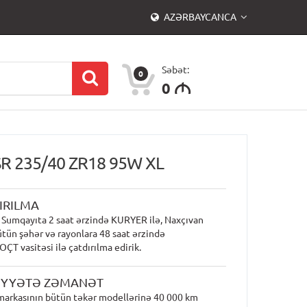
AZƏRBAYCANCA
Səbət:
0
0
M
ZSR 235/40 ZR18 95W XL
IRILMA
 Sumqayıta 2 saat ərzində KURYER ilə, Naxçıvan
ütün şəhər və rayonlara 48 saat ərzində
T vasitəsi ilə çatdırılma edirik.
İYYƏTƏ ZƏMANƏT
markasının bütün təkər modellərinə 40 000 km