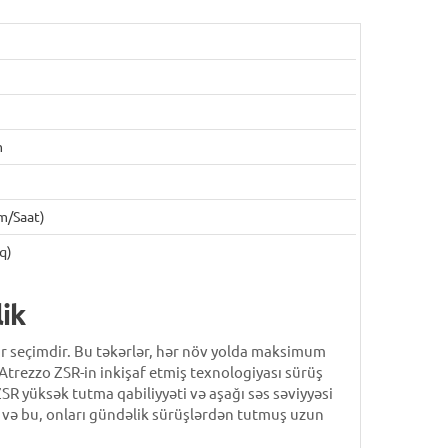
m
m/saat)
q)
ik
ir seçimdir. Bu təkərlər, hər növ yolda maksimum
trezzo ZSR-in inkişaf etmiş texnologiyası sürüş
SR yüksək tutma qabiliyyəti və aşağı səs səviyyəsi
r və bu, onları gündəlik sürüşlərdən tutmuş uzun