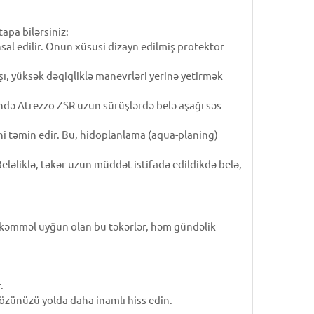
apa bilərsiniz:
sal edilir. Onun xüsusi dizayn edilmiş protektor
ı, yüksək dəqiqliklə manevrləri yerinə yetirmək
sində Atrezzo ZSR uzun sürüşlərdə belə aşağı səs
ni təmin edir. Bu, hidoplanlama (aqua-planing)
ləliklə, təkər uzun müddət istifadə edildikdə belə,
ükəmməl uyğun olan bu təkərlər, həm gündəlik
.
 özünüzü yolda daha inamlı hiss edin.