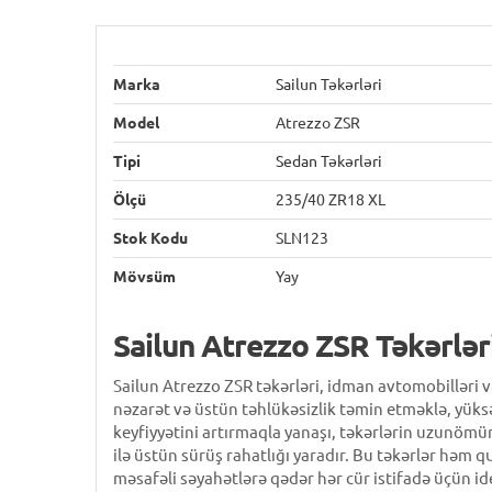
Marka
Sailun Təkərləri
Model
Atrezzo ZSR
Tipi
Sedan Təkərləri
Ölçü
235/40 ZR18 XL
Stok Kodu
SLN123
Mövsüm
Yay
Sailun Atrezzo ZSR Təkərlər
Sailun Atrezzo ZSR təkərləri, idman avtomobilləri 
nəzarət və üstün təhlükəsizlik təmin etməklə, yüks
keyfiyyətini artırmaqla yanaşı, təkərlərin uzunömür
ilə üstün sürüş rahatlığı yaradır. Bu təkərlər həm
məsafəli səyahətlərə qədər hər cür istifadə üçün ide