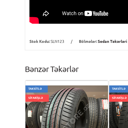
Stok Kodu:
SLN123
/
Bölmələr:
Sedan Təkərləri
Bənzər Təkərlər
TAKSİTLƏ
TAKSİTLƏ
SİFARİŞLƏ
SİFARİŞLƏ