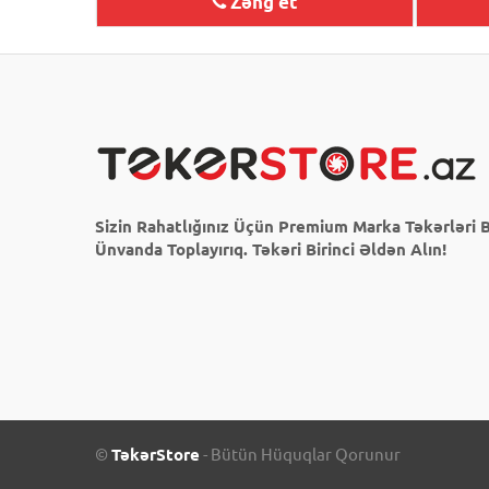
Zəng et
Sizin Rahatlığınız Üçün Premium Marka Təkərləri B
Ünvanda Toplayırıq. Təkəri Birinci Əldən Alın!
©
TəkərStore
- Bütün Hüquqlar Qorunur