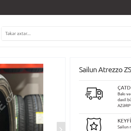
Sailun Atrezzo 
ÇATD
Bakı və
daxil b
AZƏRPOÇ
KEYF
Sailun 