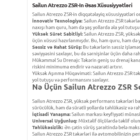
Sailun Atrezzo ZSR-In Əsas Xüsusiyyətləri
Sailun Atrezzo ZSR-in diqqətəlayiq xüsusiyyətləri on
İnnovativ Texnologiya:
Sailun Atrezzo ZSR təkərlə
naxışı həm quru, həm də yaş yollarda əla yol tutuşu
Yüksək Sürət Sabitliyi:
Sailun Atrezzo ZSR, yüksək
üçün xüsusi hazırlanmışdır. Bu, həm quru, həm də ya
Səssiz və Rahat Sürüş:
Bu təkərlərin səssiz işləmə
səviyyəsini saxlayır, bu da sərnişinlər üçün daha ra
Mükəmməl Su Drenajı: Təkərin geniş su drenaj kanal
riskini minimuma endirir və nəzarəti artırır.
Yüksək Aşınma Müqaviməti: Sailun Atrezzo ZSR təkər
yol tutuşu və performansını saxlayır.
Nə Üçün Sailun Atrezzo ZSR S
Sailun Atrezzo ZSR, yüksək performans təkərləri 
sürücülük, həm də sürətli yollarda təhlükəsiz və raha
İqtisadi Yanaşma:
Sailun markası keyfiyyəti münasib
Universal Uyğunluq:
Müxtəlif ölçülərdə təklif ol
Təhlükəsizlik:
Ən çətin sürüş şəraitində belə maks
Sailun Atrezzo ZSR təkərləri ilə avtomobilinizin p