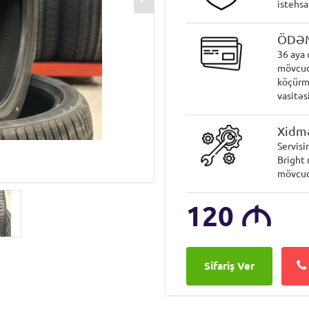
istehsa
ÖDƏ
36 aya 
mövcud
köçürmə
vasitəsi
Xidmə
Servisi
Bright 
mövcud
120
M