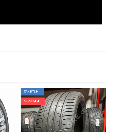
TAKSİTLƏ
SİFARİŞLƏ