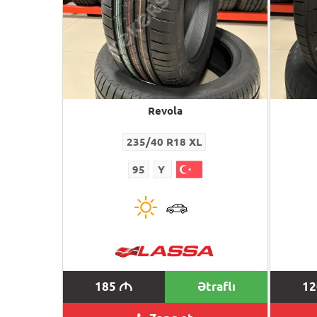
Revola
235/40 R18 XL
95
Y
185
Ətraflı
1
M