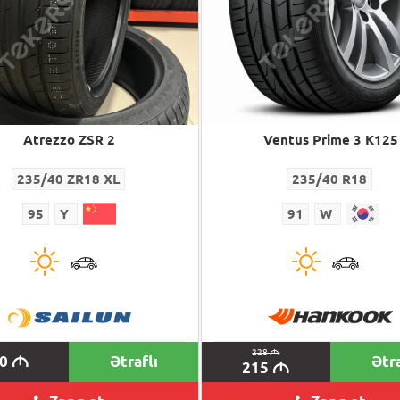
Atrezzo ZSR 2
Ventus Prime 3 K125
235/40 ZR18 XL
235/40 R18
95
Y
91
W
228
M
20
Ətraflı
Ətra
M
215
M