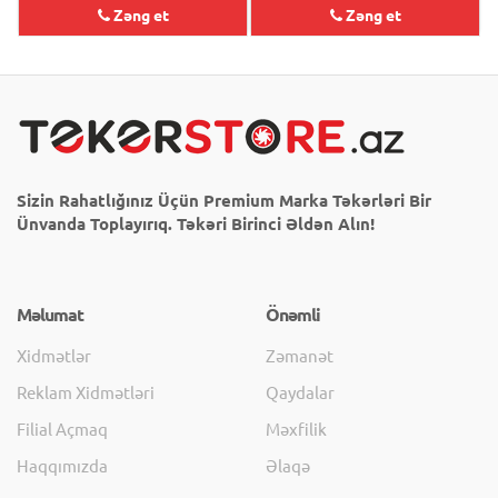
Zəng et
Zəng et
Sizin Rahatlığınız Üçün Premium Marka Təkərləri Bir
Ünvanda Toplayırıq. Təkəri Birinci Əldən Alın!
Məlumat
Önəmli
Xidmətlər
Zəmanət
Reklam Xidmətləri
Qaydalar
Filial Açmaq
Məxfilik
Haqqımızda
Əlaqə