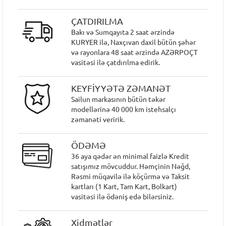
ÇATDIRILMA
Bakı və Sumqayıta 2 saat ərzində
KURYER ilə, Naxçıvan daxil bütün şəhər
və rayonlara 48 saat ərzində AZƏRPOÇT
vasitəsi ilə çatdırılma edirik.
KEYFİYYƏTƏ ZƏMANƏT
Sailun markasının bütün təkər
modellərinə 40 000 km istehsalçı
zəmanəti veririk.
ÖDƏMƏ
36 aya qədər ən minimal faizlə Kredit
satışımız mövcuddur. Həmçinin Nəğd,
Rəsmi müqavilə ilə köçürmə və Taksit
kartları (1 Kart, Tam Kart, Bolkart)
vasitəsi ilə ödəniş edə bilərsiniz.
Xidmətlər