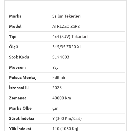
Marka
Sailun Təkərləri
Model
ATREZZO ZSR2
Tipi
4x4 (SUV) Təkərləri
Ölçü
315/35 ZR20 XL
Stok Kodu
SLNN003
Mövsüm
Yay
Pulsuz Montaj
Edilmir
İstehsal Ili
2026
Zəmanət
40000 Km
Marka Ölkə
Çin
Sürət İndeksi
Y (300 Km/saat)
Yük İndeksi
110 (1060 Kq)