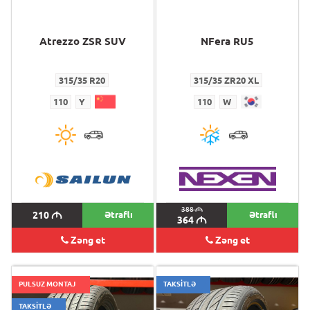
Atrezzo ZSR SUV
NFera RU5
315/35 R20
315/35 ZR20 XL
110
Y
110
W
388
M
210
M
Ətraflı
Ətraflı
364
M
Zəng et
Zəng et
PULSUZ MONTAJ
TAKSİTLƏ
TAKSİTLƏ