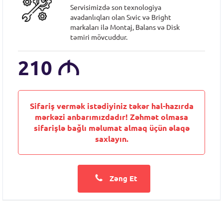
Servisimizdə son texnologiya
avadanlıqları olan Sıvic və Bright
markaları ilə Montaj, Balans və Disk
təmiri mövcuddur.
210
M
Sifariş vermək istədiyiniz təkər hal-hazırda
mərkəzi anbarımızdadır! Zəhmət olmasa
sifarişlə bağlı məlumat almaq üçün əlaqə
saxlayın.
Zəng Et