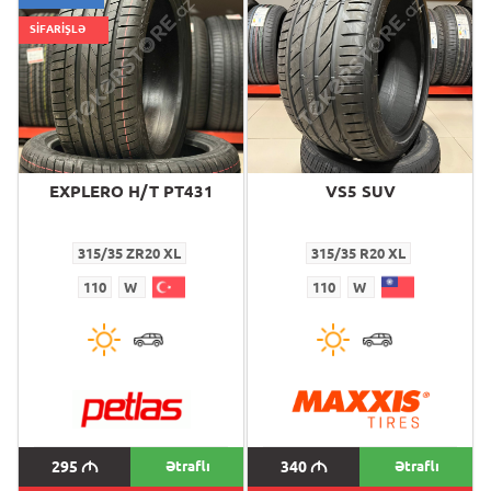
SİFARİŞLƏ
EXPLERO H/T PT431
VS5 SUV
315/35 ZR20 XL
315/35 R20 XL
110
W
110
W
295
M
Ətraflı
340
M
Ətraflı