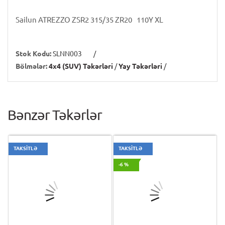
Sailun ATREZZO ZSR2 315/35 ZR20 110Y XL
Stok Kodu:
SLNN003
/
Bölmələr:
4x4 (SUV) Təkərləri
/
Yay Təkərləri
/
Bənzər Təkərlər
TAKSİTLƏ
TAKSİTLƏ
-6 %